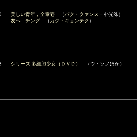
５
美しい青年，全泰壱
（
パク・クァンス
＝朴光洙）
１
友へ チング
（
カク・キョンテク
）
６
シリーズ 多細胞少女（ＤＶＤ）
（ウ・ソノほか）