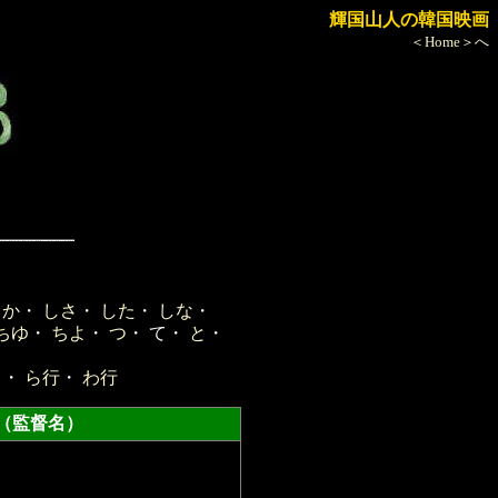
輝国山人の韓国映画
＜Home＞へ
しか
・
しさ
・
した
・
しな
・
ちゆ
・
ちよ
・
つ
・ て・
と
・
・
よ
・
ら行
・
わ行
監督名）