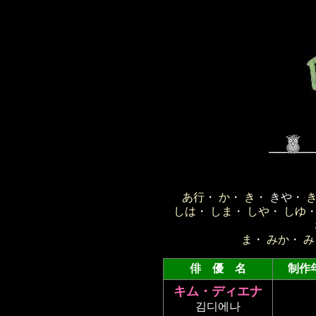
あ行
・
か
・
き
・ きや・
しは
・
しま
・
しや
・
しゆ
ま
・
みか
・
み
俳 優 名
制作
キム・ディエナ
김디에나