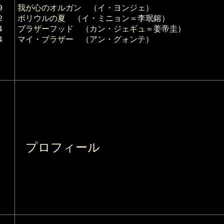
９
我が心のオルガン
（
イ・ヨンジェ
）
２
ボリウルの夏
（
イ・ミニョン
＝李珉鎔）
４
ブラザーフッド
（
カン・ジェギュ
＝姜帝圭）
４
マイ・ブラザー
（
アン・グォンテ
）
プロフィール