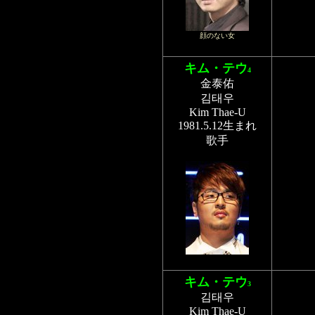
顔のない女
キム・テウ
4
金泰佑
김태우
Kim Thae-U
1981.5.12生まれ
歌手
キム・テウ
3
김태우
Kim Thae-U