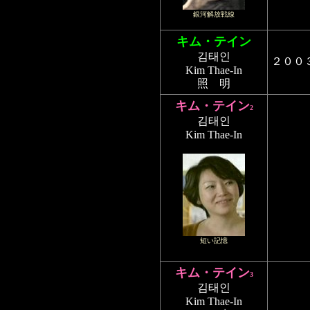
銀河解放戦線
キム・テイン
김태인
２００
Kim Thae-In
照 明
キム・テイン
2
김태인
Kim Thae-In
短い記憶
キム・テイン
3
김태인
Kim Thae-In