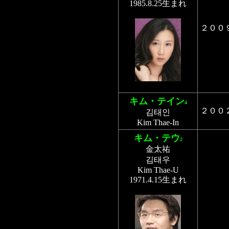
1985.8.25生まれ
２００
キム・テイン
4
２００
김태인
Kim Thae-In
キム・テウ
2
金太祐
김태우
Kim Thae-U
1971.4.15生まれ