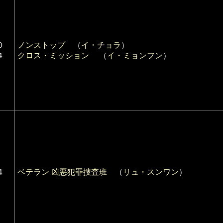
０
ノンストップ
（
イ・チョラ
）
４
クロス・ミッション
（
イ・ミョンフン
）
４
ベテラン 凶悪犯罪捜査班
（
リュ・スンワン
）