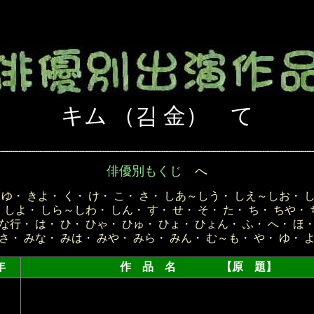
キム （김 金） て
俳優別もくじ
へ
きゆ
・
きよ
・
く
・
け
・
こ
・
さ
・
しあ～しう
・
しえ～しお
・
・
しよ
・
しら～しわ
・
しん
・
す
・
せ
・
そ
・
た
・
ち
・
ちや
・
な行
・
は
・
ひ
・
ひゃ
・
ひゅ
・
ひょ
・
ひょん
・
ふ
・
へ
・
ほ
さ
・
みな
・
みは
・
みや
・
みら
・
みん
・
む～も
・
や
・
ゆ
・
年
作 品 名 【原 題】 （