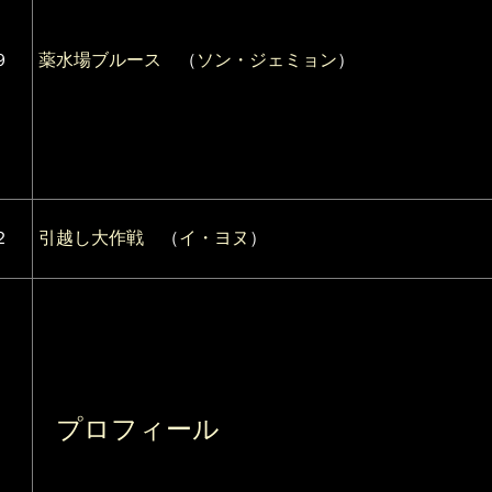
９
薬水場ブルース
（
ソン・ジェミョン
）
２
引越し大作戦
（
イ・ヨヌ
）
プロフィール