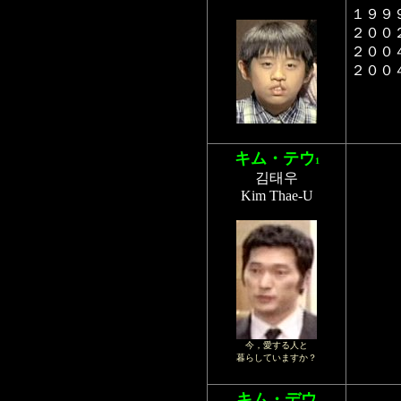
１９９
２００
２００
２００
キム・テウ
1
김태우
Kim Thae-U
今，愛する人と
暮らしていますか？
キム・デウ