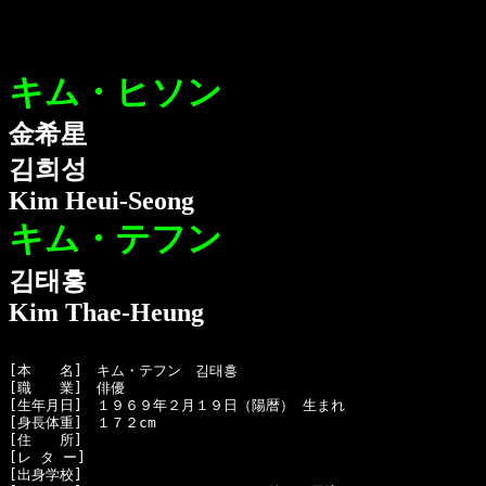
キム・ヒソン
金希星
김희성
Kim Heui-Seong
キム・テフン
김태흥
Kim Thae-Heung
[本　　名]　キム・テフン　김태흥

[職　　業]　俳優

[生年月日]　１９６９年２月１９日（陽暦） 生まれ

[身長体重]　１７２cm  

[住　　所]　

[レ タ ー]　

[出身学校]　
