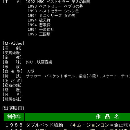
[Ｔ　　Ｖ]　1992 MBC ベストセラー 第３の国境

      　　　1993 ベストセラー ペプセの夢

      　　　1993 ベストセラー シジン邑

      　　　1994 ミニシリーズ 女の男

      　　　1994 破天舞

      　　　1994 悲歌費

      　　　1994 壬辰倭乱

      　　　1995 三国期

[Ｍ-Video]　

[演　　劇]　

[受賞経歴]　

[宗　　教]　

[趣　　味]　釣り，映画音楽

[家　　族]　

[血 液 型]　Ａ型

[特　　技]　サッカー，バスケットボール，柔道(３段)，スケート，テコン
[あ だ 名]　

[座右の銘]　

[経　　歴]　

[Ｈ　　Ｐ]

[出演映画]
制作年
作 品 名 
１９８８
ダブルベッド騒動 （
キム・ジョンヨン
＝金正龍