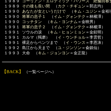
１９８９
コーリアン・エロティック・パワーズ 絶倫回春
１９８９
その後も長い間
（
カク・チギュン
＝郭志均）
１９９０
あなたが女というだけで
（
キム・ユジン
＝金裕
１９９０
将軍の息子１
（
イム・グォンテク
＝林權澤）
１９９０
コッチタン
（
キム・ヨンナム
＝金映男）
１９９１
将軍の息子２
（
イム・グォンテク
＝林權澤）
１９９１
ソウルの涙 （
キム・ヒョンミョン
＝金鉉明）
１９９１
カルマ（羯磨） （
イ・ウンチョル
＝李雲哲）
１９９１
裸足からベンツまで （
イ・ウンス
＝李恩洙）
１９９２
島江から天まで （
ユ・ジンソン
＝兪鎮仙）
１９９３
大命 （
キム・ジョンヨン
＝金正龍）
【BACK】
（一覧ページへ）