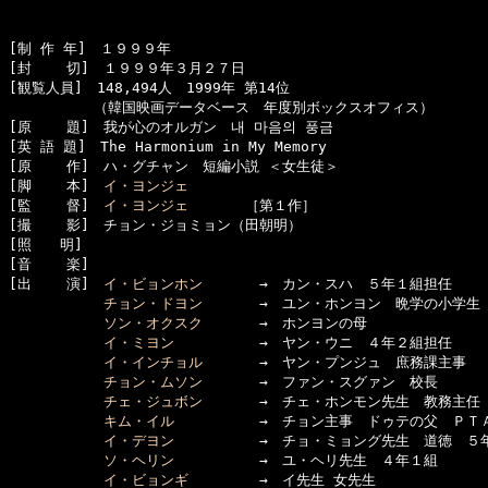
[制 作 年]　１９９９年

[封    切]　１９９９年３月２７日

[観覧人員]　148,494人　1999年 第14位

　　　　　　（韓国映画データベース　年度別ボックスオフィス）

[原    題]　我が心のオルガン　내 마음의 풍금

[英 語 題]　The Harmonium in My Memory

[原    作]　ハ・グチャン　短編小説 ＜女生徒＞

[脚    本]　
イ・ヨンジェ
[監    督]　
イ・ヨンジェ
　　　　［第１作］

[撮    影]　チョン・ジョミョン（田朝明）

[照　　明]

[音    楽]

[出    演]　
イ・ビョンホン
　　　　→　カン・スハ　５年１組担任

チョン・ドヨン
　　　　→　ユン・ホンヨン　晩学の小学生

ソン・オクスク
　　　　→　ホンヨンの母

イ・ミヨン
　　　　　　→　ヤン・ウニ　４年２組担任

イ・インチョル
　　　　→　ヤン・プンジュ　庶務課主事

チョン・ムソン
　　　　→　ファン・スグァン　校長

チェ・ジュボン
　　　　→　チェ・ホンモン先生　教務主任　
キム・イル
　　　　　　→　チョン主事　ドゥテの父　ＰＴＡ
イ・デヨン
　　　　　　→　チョ・ミョング先生　道徳　５年
ソ・ヘリン
　　　　　　→　ユ・ヘリ先生　４年１組

イ・ビョンギ
　　　　　→　イ先生 女先生
