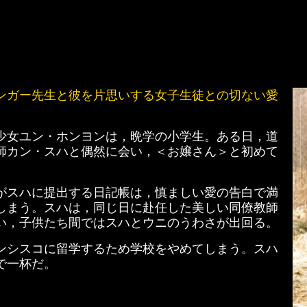
ンガー先生と彼を片思いする女子生徒との切ない愛
少女ユン・ホンヨンは，晩学の小学生。ある日，道
師カン・スハと偶然に会い，＜お嬢さん＞と初めて
がスハに提出する日記帳は，慎ましい愛の告白で満
しまう。スハは，同じ日に赴任した美しい同僚教師
い，子供たち間ではスハとウニのうわさが出回る。
ンシスコに留学するため学校をやめてしまう。スハ
で一杯だ。