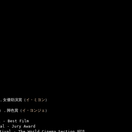
，女優助演賞（
イ・ミヨン
）

），脚色賞（
イ・ヨンジェ
）

- Best Film

l - Jury Award

ival - The World Cinema Section 招請
