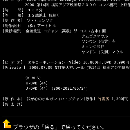
　　　　　　2000 第14回 福岡アジア映画祭２０００ コンペ部門 上映作
[時    間]　１３２分

[等    級]　１２歳以上 観覧可

[制 作 者]　ソ・ヒョンソク　

[制作会社]　（株）アートヒル　 

[撮影場所]　全羅北道 コチャン（高敞）郡 コス（古水）面

　　　　　　　　　　　　　　　　　　　　　クムゴクマウル

　　　　　　　　　　　　　　　　　　　　　ソンウン（仙雲）寺

　　　　　　　　　　　　　　　　　　　　　ミョンジ渓谷

　　　　　　　　　　　　　　　　　　　　　ヤンドン（良洞）マウル

[ビ デ オ]  タキコーポレーション（Video 16,800円，DVD 3,990円
[Private ]　2000.07.09 NTT夢天神ホール（第14回 福岡アジア映
　　　　　　(K-VHS)　

  　　　　　K-DVD【44】

  　　　　　J-DVD【44】（300-2021/05/24）

[原 作 本]　我が心のオルガン（ハ・グチャン[原作] 
竹書房
 1,300円）
[お ま け]　

プラウザの「戻る」で戻ってください。