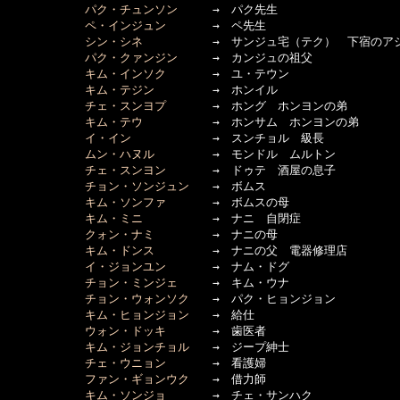
パク・チュンソン
　　　→　パク先生

ペ・インジュン
　　　　→　ペ先生

シン・シネ
　　　　　　→　サンジュ宅（テク）　下宿のアジ
パク・クァンジン
　　　→　カンジュの祖父

キム・インソク
　　　　→　ユ・テウン

キム・テジン
　　　　　→　ホンイル

チェ・スンヨプ
　　　　→　ホング　ホンヨンの弟

キム・テウ
　　　　　　→　ホンサム　ホンヨンの弟

イ・イン
　　　　　　　→　スンチョル　級長

ムン・ハヌル
　　　　　→　モンドル　ムルトン

チェ・スンヨン
　　　　→　ドゥテ　酒屋の息子

チョン・ソンジュン
　　→　ボムス

キム・ソンファ
　　　　→　ボムスの母

キム・ミニ
　　　　　　→　ナニ　自閉症

クォン・ナミ
　　　　　→　ナニの母

キム・ドンス
　　　　　→　ナニの父　電器修理店

イ・ジョンユン
　　　　→　ナム・ドグ

チョン・ミンジェ
　　　→　キム・ウナ

チョン・ウォンソク
　　→　パク・ヒョンジョン

キム・ヒョンジョン
　　→　給仕

ウォン・ドッキ
　　　　→　歯医者

キム・ジョンチョル
　　→　ジープ紳士

チェ・ウニョン
　　　　→　看護婦

ファン・ギョンウク
　　→　借力師

キム・ソンジョ
　　　　→　チェ・サンハク
