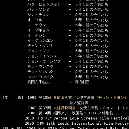
      　　　パク・ヒョンジョン　　→　５年１組の子供たち

      　　　パン・ソンミ　　　　　→　５年１組の子供たち

      　　　シン・チュナ　　　　　→　５年１組の子供たち

      　　　オ・ソル　　　　　　　→　５年１組の子供たち

      　　　ユ・テウン　　　　　　→　５年１組の子供たち

      　　　イ・ダギョン　　　　　→　５年１組の子供たち

      　　　イ・オジン　　　　　　→　５年１組の子供たち

      　　　イ・ジョンユン　　　　→　５年１組の子供たち

      　　　チャン・ソンミ　　　　→　５年１組の子供たち

      　　　チャン・ジヒ　　　　　→　５年１組の子供たち

      　　　チョン・インジェ　　　→　５年１組の子供たち

      　　　チョン・ウォンソク　　→　５年１組の子供たち

      　　　チョ・ウンスク　　　　→　５年１組の子供たち

      　　　チェ・サンハク　　　　→　５年１組の子供たち

      　　　ホン・ヨンオク　　　　→　５年１組の子供たち

      　　　劇団白手鉱夫　　　　　→　流浪劇団

[受    賞]　1999 第20回 
青龍映画賞
／女優主演賞（
チョン・ドヨン
）
　　　　　　　　　　　　　　　　　　新人監督賞

      　　　2000 第37回 
大鐘賞映画祭
／女優主演賞（
チョン・ドヨン
      　　　2000 第14回 福岡アジア映画祭２０００／特別賞

　　　　　　2000 イタリア Verona Love Screens Film Festival 
　　　　　　2000 英国 13th Leeds International Film Festiva
[映 画 祭]　2000 米国 35th Chicago International Film Fest