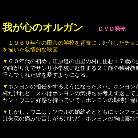
我が心のオルガン
ＤＶＤ発売
１９６０年代の田舎の学校を背景に，赴任したチョ
を描いた叙情的な映画
▼
６０年代の初め，江原道の山里の村に住む１７歳の
の曲がり角でサンリ小学校に赴任する２１歳の独身教
呼んでくれた彼を愛すようになる。
▼
ホンヨンの担任をするようになったスハ。ホンヨン
杯だけれど，スハはホンヨンの気持ちを考えず返して
ヤン・ウニに好感を持っていて，ホンヨンの期待に違
▼
しかし，ウニは，ソウルの婚約者とともにサンフラ
は失恋の痛みで苦しがるけれど，ホンヨンの胸は喜び