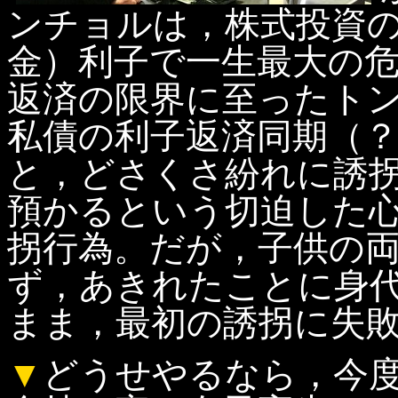
ンチョルは，株式投資
金）利子で一生最大の
返済の限界に至ったト
私債の利子返済同期（
と，どさくさ紛れに誘
預かるという切迫した
拐行為。だが，子供の
ず，あきれたことに身
まま，最初の誘拐に失
▼
どうせやるなら，今