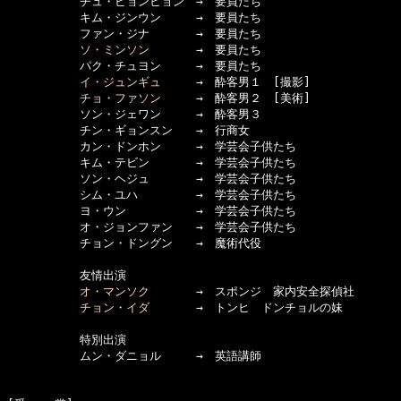
  　　　　　チュ・ビョンヒョン　→　要員たち

  　　　　　キム・ジンウン　　　→　要員たち

  　　　　　ファン・ジナ　　　　→　要員たち

ソ・ミンソン
　　　　→　要員たち

  　　　　　パク・チュヨン　　　→　要員たち

イ・ジュンギュ
　　　→　酔客男１　[撮影]

チョ・ファソン
　　　→　酔客男２　[美術]

  　　　　　ソン・ジェワン　　　→　酔客男３

  　　　　　チン・ギョンスン　　→　行商女

  　　　　　カン・ドンホン　　　→　学芸会子供たち

  　　　　　キム・テビン　　　　→　学芸会子供たち

  　　　　　ソン・ヘジュ　　　　→　学芸会子供たち

  　　　　　シム・ユハ　　　　　→　学芸会子供たち

  　　　　　ヨ・ウン　　　　　　→　学芸会子供たち

  　　　　　オ・ジョンファン　　→　学芸会子供たち

  　　　　　チョン・ドングン　　→　魔術代役

  　　　　　友情出演

オ・マンソク
　　　　→　スポンジ　家内安全探偵社

チョン・イダ
　　　　→　トンヒ　ドンチョルの妹

  　　　　　特別出演

  　　　　　ムン・ダニョル　　　→　英語講師
