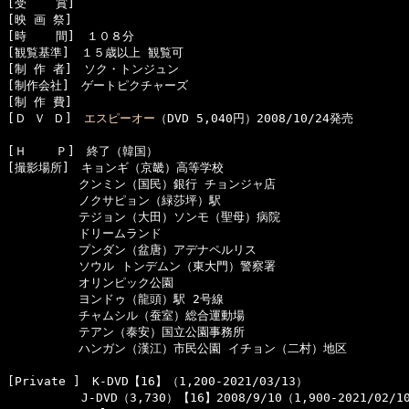
[受    賞]　

[映 画 祭]　

[時    間]　１０８分

[観覧基準]　１５歳以上 観覧可　　

[制 作 者]　ソク・トンジュン

[制作会社]　ゲートピクチャーズ

[制 作 費]　

[Ｄ Ｖ Ｄ]　
エスピーオー
（DVD 5,040円）2008/10/24発売

[Ｈ    Ｐ]　終了（韓国）

[撮影場所]　キョンギ（京畿）高等学校

　　　　　　クンミン（国民）銀行 チョンジャ店

　　　　　　ノクサピョン（緑莎坪）駅

　　　　　　テジョン（大田）ソンモ（聖母）病院

　　　　　　ドリームランド

　　　　　　プンダン（盆唐）アデナペルリス

　　　　　　ソウル トンデムン（東大門）警察署

　　　　　　オリンピック公園

　　　　　　ヨンドゥ（龍頭）駅 2号線

　　　　　　チャムシル（蚕室）総合運動場

　　　　　　テアン（泰安）国立公園事務所

　　　　　　ハンガン（漢江）市民公園 イチョン（二村）地区

[Private ]　K-DVD【16】（1,200-2021/03/13）

  　　　　　J-DVD（3,730）【16】2008/9/10（1,900-2021/02/10