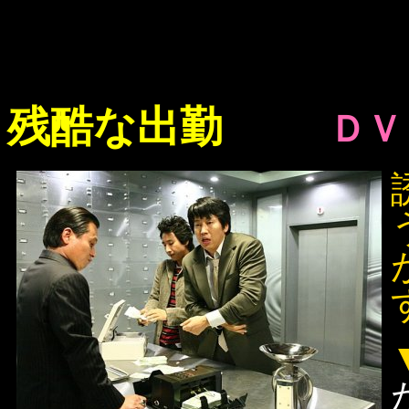
残酷な出勤
ＤＶ