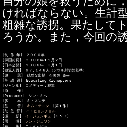
自分の娘を救うために
ければならない。生計
粗雑な誘拐。果たして
ろうか。また，今回の
[制 作 年]　２００６年

[韓国封切]　２００６年１１月２日

[日本公開]　２００８年　３月１日

[観覧人員]　９７,１４８人（ソウル封切館基準）

[原    題]　残酷な出勤　잔혹한 출근

[英 語 題]　Educating Kidnappers

[ジャンル]　コメディー，犯罪

[原    作]　

[Producer]　シン・ミへ

[脚    本]　キ・スンテ

[監    督]　
キム・テユン
　[第１作]

[助 監 督]　
イ・ヒョンチョル
[撮　　影]　
イ・ジュンギュ
 (K.S.C)

[照　　明]　
ソン・ジェワン
[編　　集]　コ・イムピョ
