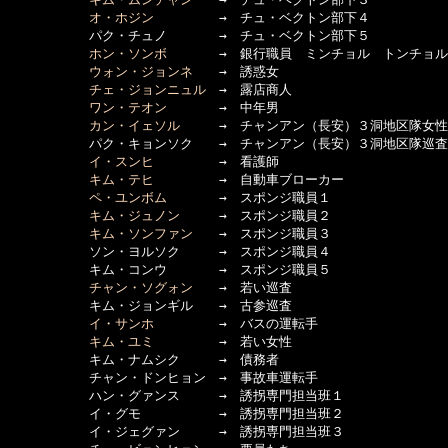
オ・ホジン
　　　　　→　チュ・ベクトン部下４

  　　　　　パク・チュノ　　　　→　チュ・ベクトン部下５

ホン・ソンボ
　　　　→　銀行職員　ミンチョル　トンチョル
ウォン・ジョンネ
　　→　誘惑女

チェ・ジョンニュル
　→　露店商人

ワン・テオン
　　　　→　中年男

カン・イェソル
　　　→　チャンアン（長安）３洞地区隊女性
  　　　　　パク・キョンソク　　→　チャンアン（長安）３洞地区隊巡査

イ・スンヒ
　　　　　→　看護師

キム・テヒ
　　　　　→　自動車ブローカー

ペ・ユンボム
　　　　→　スポンジ職員１

キム・ジュノン
　　　→　スポンジ職員２

キム・ソンファン
　　→　スポンジ職員３

  　　　　　ソン・ヨルソク　　　→　スポンジ職員４

  　　　　　キム・コンウ　　　　→　スポンジ職員５

チャン・ソグォン
　　→　若い巡査

  　　　　　キム・ジョンギル　　→　古参巡査

イ・サンホ
　　　　　→　バスの運転手

キム・ユミ
　　　　　→　若い女性

  　　　　　キム・ナムシク　　　→　債務者

  　　　　　チャン・ドンヒョン　→　事故車運転手

  　　　　　ハン・グァンス　　　→　誘拐専門担当班１

  　　　　　イ・グモ　　　　　　→　誘拐専門担当班２

  　　　　　イ・ジェグァン　　　→　誘拐専門担当班３
