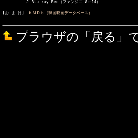
　　　　　　J-Blu-ray-Rec（ファンジニ 8～14）

[お ま け]　
ＫＭＤｂ（韓国映画データベース）
プラウザの「戻る」