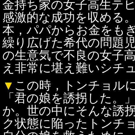
金持ち家の女子高生テ
感激的な成功を収める
本，パパからお金をも
繰り広げた希代の問題
の生意気で不良の女子
え非常に堪え難いシチ
▼
この時，トンチョル
「君の娘を誘拐した。
か。世の中にそんな誘
ク状態に陥ったトンチ