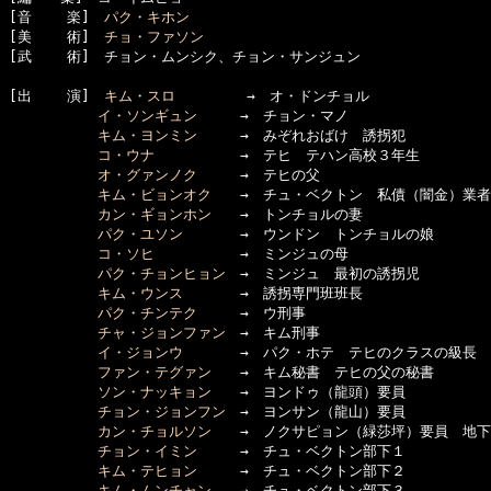
[音    楽]　
パク・キホン
[美    術]　
チョ・ファソン
[武    術]　チョン・ムンシク、チョン・サンジュン

[出    演]　
キム・スロ
　　　　　→　オ・ドンチョル  　　　　　

イ・ソンギュン
　　　→　チョン・マノ

キム・ヨンミン
　　　→　みぞれおばけ　誘拐犯　
コ・ウナ
　　　　　　→　テヒ　テハン高校３年生

オ・グァンノク
　　　→　テヒの父

キム・ビョンオク
　　→　チュ・ベクトン　私債（闇金）業者

カン・ギョンホン
　　→　トンチョルの妻

パク・ユソン
　　　　→　ウンドン　トンチョルの娘

コ・ソヒ
　　　　　　→　ミンジュの母

パク・チョンヒョン
　→　ミンジュ　最初の誘拐児

キム・ウンス
　　　　→　誘拐専門班班長

パク・チンテク
　　　→　ウ刑事

チャ・ジョンファン
　→　キム刑事

イ・ジョンウ
　　　　→　パク・ホテ　テヒのクラスの級長

ファン・テグァン
　　→　キム秘書　テヒの父の秘書

ソン・ナッキョン
　　→　ヨンドゥ（龍頭）要員

チョン・ジョンフン
　→　ヨンサン（龍山）要員

カン・チョルソン
　　→　ノクサピョン（緑莎坪）要員　地下
チョン・イミン
　　　→　チュ・ベクトン部下１

キム・テヒョン
　　　→　チュ・ベクトン部下２

キム・ムンチャン
　　→　チュ・ベクトン部下３
