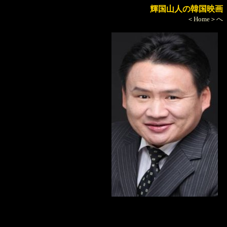
輝国山人の韓国映画
＜Home＞へ