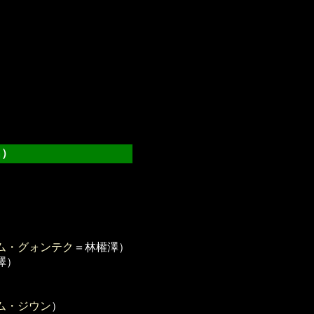
）
ム・グォンテク
＝林權澤）
澤）
ム・ジウン
）