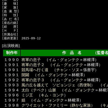
[趣　　味]　

[家　　族]　

[血 液 型]　

[特　　技]　

[あ だ 名]　

[座右の銘]　

[経　　歴]　

[Ｈ　　Ｐ]

[所属会社]　

[出演映画]
制作年
作 品 名 （監督名
１９９０
将軍の息子
（
イム・グォンテク
＝林權澤）
１９９１
将軍の息子２
（
イム・グォンテク
＝林權澤）
１９９１
競馬場へ行く道
（
チャン・ソヌ
＝張善宇）
１９９１
開闢
（
イム・グォンテク
＝林權澤）
１９９２
将軍の息子３
（
イム・グォンテク
＝林權澤）
１９９３
風の丘を越えて ソピョンジェ（西便制）
（
イ
１９９４
太白（テベク）山脈
（
イム・グォンテク
＝林權
１９９６
ミジ王
（
キム・ヨンテ
）
１９９７
娼
（
イム・グォンテク
＝林權澤）
１９９８
クワイエット・ファミリー（静かな家族）
（
キ