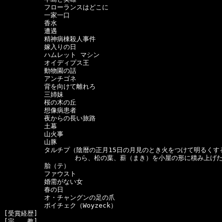
  　　　　　フローランスはどこに

  　　　　　一家一口

  　　　　　香水

  　　　　　遭遇

  　　　　　精神病棟殺人事件

  　　　　　嫁入りの日

  　　　　　ハムレット マシン

  　　　　　オイディプス王

  　　　　　動物園の話

  　　　　　アンチゴネ

  　　　　　背を向けて離れろ

  　　　　　三姉妹

  　　　　　桜の木の丘

  　　　　　想像病患者

  　　　　　夜からの長い旅路

  　　　　　土幕

  　　　　　山火事

  　　　　　山豚

  　　　　　タルチプ（陰暦の正月15日の月見のとき火をつけて明るくする
　　　　　　　　　　　わら、松の葉、薪（まき）を小屋の形に積み上げたも
  　　　　　胎（テ）

  　　　　　ファウスト

  　　　　　婚需がない女

  　　　　　春の日

  　　　　　オ・チャングンの足の爪

  　　　　　ポイチェク（Woyzeck）

[受賞経歴]　

[宗　　教]　
