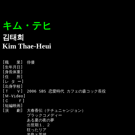
キム・テヒ
김태희
Kim Thae-Heui
[職　　業]　俳優

[生年月日]　

[身長体重]　

[住　　所]　

[レ タ ー]　

[出身学校]　

[Ｔ　　Ｖ]　2006 SBS 恋愛時代 カフェの森コック長役

[Ｍ-Video]　

[Ｃ    Ｆ]　

[短編映画]　

[演　　劇]　大春香伝（テチュニャンジョン）

  　　　　　ブラックコメディー

  　　　　　ある夏の夜の夢

  　　　　　出世期１、２

  　　　　　狂ったリア

  　　　　　半島と英雄
