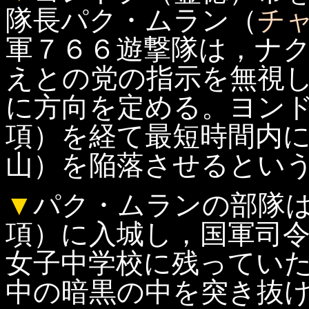
隊長パク・ムラン（
チ
軍７６６遊撃隊は，ナ
えとの党の指示を無視
に方向を定める。ヨン
項）を経て最短時間内
山）を陥落させるとい
▼
パク・ムランの部隊
項）に入城し，国軍司
女子中学校に残ってい
中の暗黒の中を突き抜