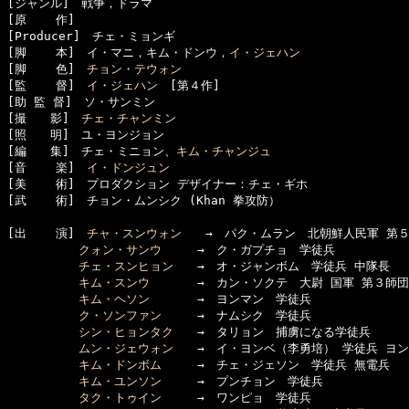
[ジャンル]　戦争，ドラマ

[原    作]　

[Producer]　チェ・ミョンギ

[脚    本]　イ・マニ，キム・ドンウ，
イ・ジェハン
[脚    色]　
チョン・テウォン
[監    督]　
イ・ジェハン
　[第４作]

[助 監 督]　ソ・サンミン

[撮　　影]　
チェ・チャンミン
[照　　明]　ユ・ヨンジョン

[編　　集]　チェ・ミニョン、
キム・チャンジュ
[音    楽]　
イ・ドンジュン
[美    術]　プロダクション デザイナー：チェ・ギホ

[武    術]　チョン・ムンシク (Khan 拳攻防）

[出    演]　
チャ・スンウォン
　　→　パク・ムラン　北朝鮮人民軍 第５師
クォン・サンウ
　　　→　ク・ガプチョ　学徒兵

チェ・スンヒョン
　　→　オ・ジャンボム　学徒兵 中隊長

キム・スンウ
　　　　→　カン・ソクテ　大尉 国軍 第３師団

キム・ヘソン
　　　　→　ヨンマン　学徒兵

ク・ソンファン
　　　→　ナムシク　学徒兵

シン・ヒョンタク
　　→　タリョン　捕虜になる学徒兵 

ムン・ジェウォン
　　→　イ・ヨンベ（李勇培） 学徒兵 ヨン
キム・ドンボム
　　　→　チェ・ジェソン　学徒兵 無電兵

キム・ユンソン
　　　→　プンチョン　学徒兵

タク・トゥイン
　　　→　ワンピョ　学徒兵
