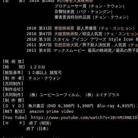
[受    賞]　2010 第18回 
利川春史大賞映画祭
　　　　　　　　　　　　　プロデューサー賞（チョン・テウォン）

　　　　　　　　　　　　　音響技術賞（パク・チョングン）

　　　　　　　　　　　　　審査委員特別作品賞（チョン・テウォン）

　　　　　　2010 第31回 
青龍映画賞
 新人男優賞（
チェ・スンヒョン
）

　　　　　　2010 第47回 
大鐘賞映画祭
／韓流人気賞（
チェ・スンヒョ
　　　　　　2010 第３回 スタイル アイコン アワーズ Style Icon
　　　　　　2011 第47回 
百想芸術大賞
／男子新人演技賞，人気賞（
チ
　　　　　　2011 第８回 マックスムービー 最高の映画賞／最高の男子
[映 画 祭]　

[時    間]　１２０分

[観覧基準]　１２歳以上 観覧可　　

[制 作 者]　チョン・テウォン

[共同制作]　

[制作会社]　

[共同制作]　（株）ユービーユーフィルム、（株）エイチプラス

[制 作 費]　

[Ｄ Ｖ Ｄ]　角川書店（DVD 6,300円 3,390円　Blu-ray 4,935円）2
[NET 配信]　
amazon prime video
[You Tube]　
https://www.youtube.com/watch?v=1BrnMJ0NEI0
[Ｈ    Ｐ]　終了（韓国）

　　　　　　終了（日本）
