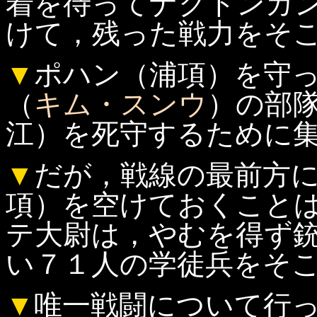
着を待ってナクトンガ
けて，残った戦力をそ
▼
ポハン（浦項）を守
（
キム・スンウ
）の部
江）を死守するために
▼
だが，戦線の最前方
項）を空けておくこと
テ大尉は，やむを得ず
い７１人の学徒兵をそ
▼
唯一戦闘について行