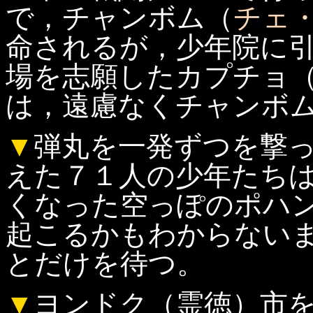
で，チャンボム（
チェ
命されるが，少年院に
場を志願したカプチョ
は，遠慮なくチャンボ
▼
弾丸を一発ずつを撃
えた７１人の少年たち
くなった空っぽのポハ
起こるかもわからない
とだけを待つ。
▼
ヨンドク（霊徳）市