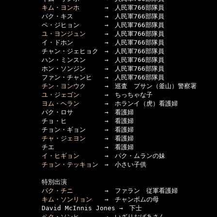
キム・ヨンホ
　　　　→　人民軍766部隊員

　　　　　　パク・キス　　　　　→　人民軍766部隊員

　　　　　　ペ・ジヒョン　　　　→　人民軍766部隊員

ユ・ヨンジュン
　　　→　人民軍766部隊員

　　　　　　イ・ドホン　　　　　→　人民軍766部隊員

　　　　　　チャン・ジェヒョク　→　人民軍766部隊員

　　　　　　ハン・ミンスン　　　→　人民軍766部隊員

　　　　　　ホン・ソンジン　　　→　人民軍766部隊員

　　　　　　ファン・チャンヒ　　→　人民軍766部隊員

チン・ヨンウク
　　　→　巡査　プサン（釜山）警察署

ユ・ジェゴン
　　　　→　ちっちゃな子

ヨム・ヘラン
　　　　→　ホランイ（虎）看護婦

　　　　　　パク・ロサ　　　　　→　看護婦

　　　　　　チョ・ヒ　　　　　　→　看護婦

　　　　　　チョン・ギョン　　　→　看護婦

チャ・ジェヨン
　　　→　看護婦

　　　　　　チエ　　　　　　　　→　看護婦

イ・ヒギョン
　　　　→　パク・ムランの妹

チョン・テッキョン
　→　小さい子供

　　　　　　特別出演

パク・チニ
　　　　　→　ファラン　従軍看護婦

キム・ソンリョン
　　→　チャンボムの母

　　　　　　David McInnis Jones →　下士

ペク・ソンヒ
　　　　→　いざりおばあさん
