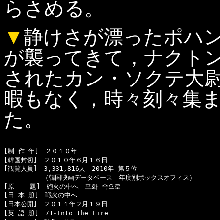
らさめる。
▼
静けさが漂ったポハ
が襲ってきて，ナクト
されたカン・ソクテ大
暇もなく，時々刻々集
た。
[制 作 年]　２０１０年

[韓国封切]　２０１０年６月１６日

[観覧人員]　3,331,816人　2010年 第５位

　　　　　　（韓国映画データベース　年度別ボックスオフィス）

[原    題]　砲火の中へ　포화 속으로

[日 本 題]　戦火の中へ

[日本公開]　２０１１年２月１９日

[英 語 題]　71-Into the Fire
