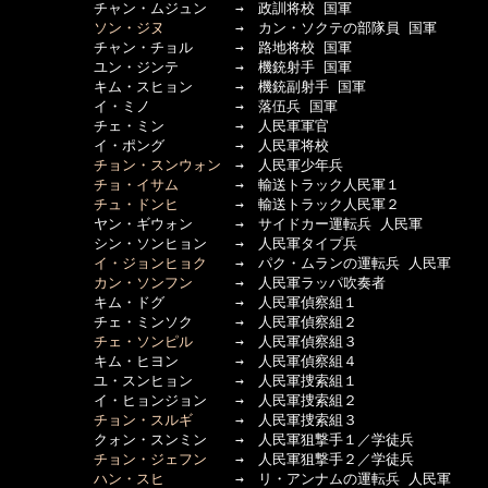
　　　　　　チャン・ムジュン　　→　政訓将校 国軍

ソン・ジヌ
　　　　　→　カン・ソクテの部隊員 国軍

　　　　　　チャン・チョル　　　→　路地将校 国軍

　　　　　　ユン・ジンテ　　　　→　機銃射手 国軍

　　　　　　キム・スヒョン　　　→　機銃副射手 国軍

　　　　　　イ・ミノ　　　　　　→　落伍兵 国軍

　　　　　　チェ・ミン　　　　　→　人民軍軍官

　　　　　　イ・ポング　　　　　→　人民軍将校

チョン・スンウォン
　→　人民軍少年兵

チョ・イサム
　　　　→　輸送トラック人民軍１

チュ・ドンヒ
　　　　→　輸送トラック人民軍２

　　　　　　ヤン・ギウォン　　　→　サイドカー運転兵 人民軍

　　　　　　シン・ソンヒョン　　→　人民軍タイプ兵

イ・ジョンヒョク
　　→　パク・ムランの運転兵 人民軍

カン・ソンフン
　　　→　人民軍ラッパ吹奏者

　　　　　　キム・ドグ　　　　　→　人民軍偵察組１

　　　　　　チェ・ミンソク　　　→　人民軍偵察組２

チェ・ソンピル
　　　→　人民軍偵察組３

　　　　　　キム・ヒヨン　　　　→　人民軍偵察組４

　　　　　　ユ・スンヒョン　　　→　人民軍捜索組１

　　　　　　イ・ヒョンジョン　　→　人民軍捜索組２

チョン・スルギ
　　　→　人民軍捜索組３

　　　　　　クォン・スンミン　　→　人民軍狙撃手１／学徒兵

チョン・ジェフン
　　→　人民軍狙撃手２／学徒兵

ハン・スヒ
　　　　　→　リ・アンナムの運転兵 人民軍
