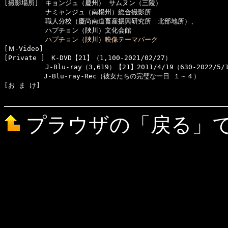
[撮影場所]　キョンジュ（慶州） サムヌン（三陵）

  　　　　　ナミャンジュ（南楊州）総合撮影所

  　　　　　職人分校（慶尚南道畜産振興研究所　北部地所）、

  　　　　　ハプチョン（陜川）文化会館

ハプチョン（陜川）映像テーマパーク
[Ｍ-Video]　

[Private ]　K-DVD【21】（1,100-2021/02/27）

  　　　　　J-Blu-ray（3,619）【21】2011/4/19（630-2022/5/1
　　　　　　J-Blu-ray-Rec（彼女たちの完璧な一日 １～４）　

[お ま け]　

プラウザの「戻る」