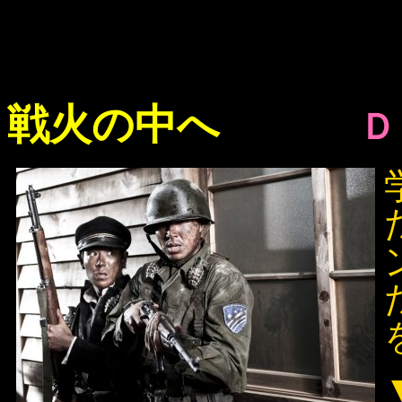
戦火の中へ
Ｄ