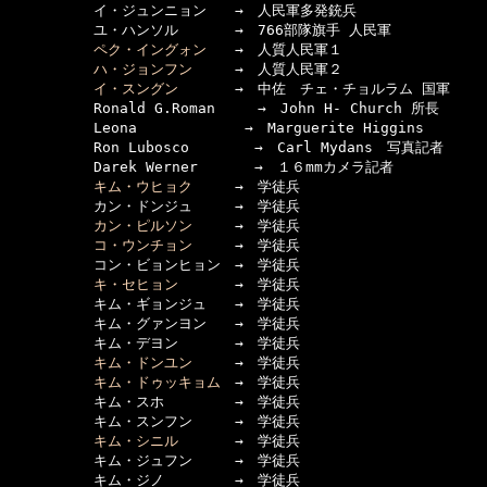
　　　　　　イ・ジュンニョン　　→　人民軍多発銃兵

　　　　　　ユ・ハンソル　　　　→　766部隊旗手 人民軍

ペク・イングォン
　　→　人質人民軍１

ハ・ジョンフン
　　　→　人質人民軍２

イ・スングン
　　　　→　中佐　チェ・チョルラム 国軍

　　　　　　Ronald G.Roman　　　→　John H- Church 所長

　　　　　　Leona 　　　　　　　→　Marguerite Higgins

　　　　　　Ron Lubosco 　　　　→　Carl Mydans　写真記者

　　　　　　Darek Werner　　　　→　１６mmカメラ記者

キム・ウヒョク
　　　→　学徒兵

　　　　　　カン・ドンジュ　　　→　学徒兵

カン・ピルソン
　　　→　学徒兵

コ・ウンチョン
　　　→　学徒兵

　　　　　　コン・ビョンヒョン　→　学徒兵

キ・セヒョン
　　　　→　学徒兵

　　　　　　キム・ギョンジュ　　→　学徒兵

　　　　　　キム・グァンヨン　　→　学徒兵

　　　　　　キム・デヨン　　　　→　学徒兵

キム・ドンユン
　　　→　学徒兵

キム・ドゥッキョム
　→　学徒兵

　　　　　　キム・スホ　　　　　→　学徒兵

　　　　　　キム・スンフン　　　→　学徒兵

キム・シニル
　　　　→　学徒兵

　　　　　　キム・ジュフン　　　→　学徒兵

　　　　　　キム・ジノ　　　　　→　学徒兵
