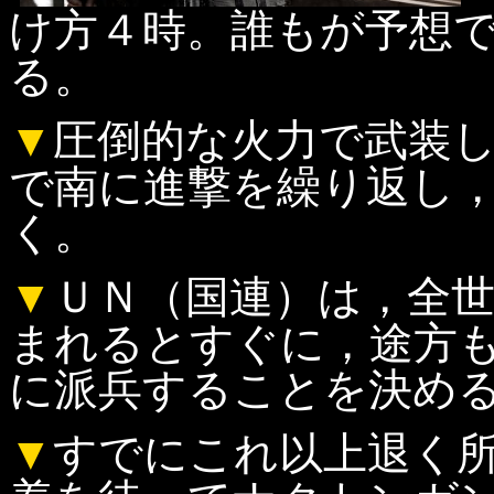
け方４時。誰もが予想
る。
▼
圧倒的な火力で武装
で南に進撃を繰り返し
く。
▼
ＵＮ（国連）は，全
まれるとすぐに，途方
に派兵することを決め
▼
すでにこれ以上退く