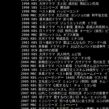
  　　　　　1998 KBS 大河ドラマ 王と妃 成宗妃 廃妃ユン氏役

  　　　　　1998 SBS ミニシリーズ 勝負師

  　　　　　1998 MBC ベスト劇場 ハッピーエンド

　　　　　　1998 MBC 大河ドラマ 大王の道 ヨンジョの娘 和平翁主役

  　　　　　1998 KBS 週末連続ドラマ 折り鶴

  　　　　　2000 SBS ミニシリーズ ジュリエットの男 ミラ役

  　　　　　2000 MBC 単幕ドラマ ベスト劇場 夏休み 産婦人科医師ユ
  　　　　　2000 KBS 日々ドラマ 小説 牧民心書 キーセン（妓生）ビ
  　　　　　2000 MBC 週刊シットコム ギブス家族

　　　　　　2001 KBS 大河ドラマ 明成皇后 ミチコ役

  　　　　　2001 KBS 日々連続ドラマ 愛はこんなもの アン・ドヘ役

　　　　　　2002 KBS 単幕劇 ドラマシティ おばさんバンド結成事件 
  　　　　　2002 OCN 森の中の部屋

  　　　　　2003 KBS 大河ドラマ 武人時代 ムビ役

  　　　　　2003 SBS 朝ドラマ イブの花園 ペク・チエ役

　　　　　　2004 MBC 新概念コンパクトドラマ 六寸ドラマ 雪の女王 
　　　　　　2004 MBC 単幕ドラマ ベスト劇場 うちの母さんはスーパー
  　　　　　2004 SBS ミニシリーズ 波瀾万丈ミスキム10億作り ソ・
　　　　　　2004 MBC 単幕ドラマ ベスト劇場 完璧なルームメート イ
　　　　　　2004 KBS ハッピーサンデー 184回 不朽の名曲 ゲスト役

　　　　　　2005 EBS 文化史シリーズ ミョンドン（明洞）伯爵 キム・
　　　　　　2005 KBS 朝ドラマ 心配するな！ チョ・ミヨン役

　　　　　　2006 SBS 親切なダルジャさん カン・ナニ役

　　　　　　2007 KBS 山向こうの南村には 特別出演 チンソクの前妻チ
  　　　　　2007 SBS 朝ドラマ 愛するのに良い日 キム・ヒョジン役

　　　　　　2007 SBS ミニシリーズ 完ぺきな隣人に会う方法 ユニの姉
　　　　　　2007 MBC ミニシリーズ ニューハート

　　　　　　2008 KBS 大河ドラマ 
大王世宗
 ヒョビン（孝嬪）キム氏役
