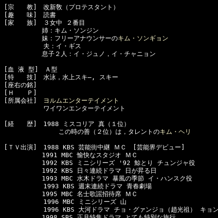
[宗　　教]　改新敎（プロテスタント）

[趣　　味]　読書

[家　　族]　３女中 ２番目

　　　　　　姉：キム・ソンジン

　　　　　　妹：フリーアナウンサーの
キム・ソンギョン
  　　　　　夫：イ・ギス

　　　　　　息子２人：イ・ジュノ，イ・チャニョン

[血 液 型]　Ａ型

[特　　技]　水泳，水上スキ―, スキー 

[座右の銘]　

[Ｈ　　Ｐ]　

[所属会社]　
ヨルムエンターテイメント
  　　　　　ワイワンエンターテイメント

[経　　歴]　1988 ミスコリア 真（１位）

　　　　　　　　 この時の善（２位）は，タレントの
キム・ヘリ
[ＴＶ出演]　1988 KBS 芸能街中継 ＭＣ　[芸能界デビュー]

　　　　　　1991 MBC 愉快なスタジオ ＭＣ　

　　　　　　1992 KBS ミニシリーズ '92 鯨とり チュンジャ役

　　　　　　1992 KBS 日々連続ドラマ 日が昇る日

　　　　　　1993 MBC 水木ドラマ 暴風の季節 イ・ハンスク役

  　　　　　1993 KBS 週末連続ドラマ 青春劇場

　　　　　　1995 MBC 名士歌謡招待席 ＭＣ

  　　　　　1996 MBC ミニシリーズ 山

  　　　　　1996 KBS 大河ドラマ チョ・グァンジョ（趙光祖） キョン
　　　　　　1998 SBS 正月特集ドラマ とても特別な旅行
