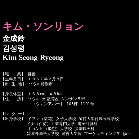
キム・ソンリョン
金成鈴
김성령
Kim Seong-Ryeong
[職　　業]　俳優

[生年月日]　１９６７年２月８日 

[出 生 地]　ソウル特別市

[身長体重]　１６８cm　４８kg

[住　　所]　ソウル 永登浦区 タンサン５街

  　　　　　　ユウォンアパート 105棟 1101号

[レ タ ー]　

[出身学校]　イファ（梨花）女子大学校 師範大学付属高等学校

　　　　　　イナ（仁荷）工業専門大学 電子計算科

  　　　　　キョンヒ（慶煕）大学校 演劇映画科

　　　　　　韓国外国語大学校 経営大学院 マーケッティング学 修士
