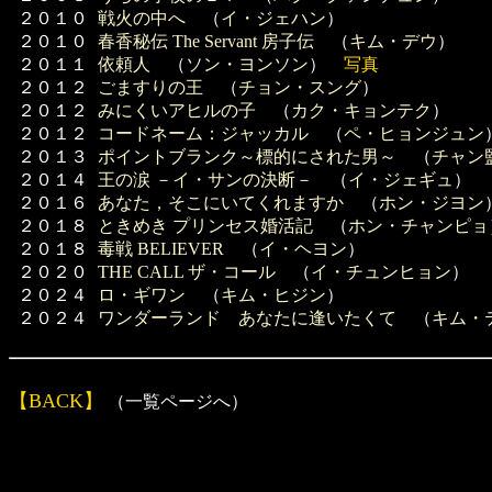
２０１０
戦火の中へ
（
イ・ジェハン
）
２０１０
春香秘伝 The Servant 房子伝
（
キム・デウ
）
２０１１
依頼人
（
ソン・ヨンソン
）
写真
２０１２
ごますりの王
（
チョン・スング
）
２０１２
みにくいアヒルの子
（
カク・キョンテク
）
２０１２
コードネーム：ジャッカル
（
ペ・ヒョンジュン
２０１３
ポイントブランク～標的にされた男～
（
チャン
２０１４
王の涙 －イ・サンの決断－
（
イ・ジェギュ
）
２０１６
あなた，そこにいてくれますか
（
ホン・ジヨン
２０１８
ときめき プリンセス婚活記
（
ホン・チャンピョ
２０１８
毒戦 BELIEVER
（
イ・ヘヨン
）
２０２０
THE CALL ザ・コール
（
イ・チュンヒョン
）
２０２４
ロ・ギワン
（
キム・ヒジン
）
２０２４
ワンダーランド あなたに逢いたくて
（
キム・
【BACK】
（一覧ページへ）