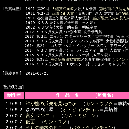
[受賞経歴]　1991 第29回 
大鐘賞映画祭
／新人女優賞（
誰が龍の爪先を
  　　　　　1991 第27回 
百想芸術大賞
／映画部門 新人演技賞（
誰が龍
  　　　　　1991 春史羅雲奎映画祭／新人女優賞（
誰が龍の爪先を見た
  　　　　　1999 ＫＢＳ演技大賞／優秀賞（王と妃）

  　　　　　2002 ＫＢＳ演技大賞／助演賞（明成皇后）

　　　　　　2012 ＳＢＳ演技大賞／特別企画 女子優秀賞

　　　　　　2013 第２回 エイパンスターアワーズ／女性演技賞（夜王～
　　　　　　2013 ＳＢＳ演技大賞／ドラマスペシャル部門 女性特別演技
　　　　　　2014 第29回 コリア ベストドレッサー スワン アワーズ／
　　　　　　2014 ＭＢＣ演技大賞／ショーバラエティー部門 人気賞（同
　　　　　　2015 ＭＢＣ演技大賞／10大スター賞（女王の花）

　　　　　　2015 第35回 
黄金撮影賞授賞式
／審査委員特別賞（
ポイン
　　　　　　2016 ＳＢＳ演技大賞／10大スター賞（ミセス・キャップ２）
[最終更新]　2021-08-25

[出演映画]
制作年
作 品 名 （監督名）
１９９１
誰が龍の爪先を見たのか
（
カン・ウソク
＝康祐
１９９２
森の中の部屋 （
オ・ビョンチョル
＝呉炳哲）
２００７
宮女 クンニョ
（
キム・ミジョン
）
２００７
仮面
（
ヤン・ユノ
）
２００８
うちの学校のＥＴ
（
パク・クァンチュン
）