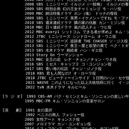
　　　　　　2008 SBS ミニシリーズ イルジメ（一枝梅） イルジメの養
　　　　　　2009 SBS 特別企画 幻の王女チャミョンゴ モ・ハソ役

　　　　　　2009 MBC 納涼特集ドラマ ホン（魂） ドゥナの母役

　　　　　　2009 SBS ミニシリーズ 美男＜イケメン＞ですね モ・ファ
　　　　　　2010 SBS 週末連続ドラマ 隣の家の仇敵 カン・ミジン役

　　　　　　2010 MBC 日々連続ドラマ 嵐の恋人チェ・ウヒ役

　　　　　　2012 MBC every1 シットコム できる者が求めよ キム・
　　　　　　2012 JTBC ミニシリーズ シンドローム オ・ウニ役

　　　　　　2012 SBS ミニシリーズ 追跡者 THE CHASER ソ・ジス役

　　　　　　2013 SBS ミニシリーズ 夜王～愛と欲望の果て ペク・トギ
　　　　　　2013 SBS 水木ドラマ 相続者 ハン・ギエ役

　　　　　　2013 Story On ウーマンショー

　　　　　　2015 MBC 女王の花　レナ・チョン／チョン・ウネ役

　　　　　　2016 SBS ミセス・キャップ２ コ・ユンジョン役

　　　　　　2017 SBS 青い海の伝説　チャン・ジノク役

  　　　　　2018 KBS 君も人間なの? オ・ローラ役

  　　　　　2018 JTBC ビューティーインサイド １日間のハン・セゲ役
  　　　　　2021 WAVVE このようになった以上大統領府に行く　イ・ジ
  　　　　　2022 tvN 水木ドラマ キルヒール

[ラ ジ オ]　1993 CBS-AM パク・セミンとキム・ソンニョンの楽しい午
　　　　　　1995 MBC-FM キム・ソンニョンの音楽サロン

[演　　劇]　1991 女の選択

  　　　　　1992 ベニスの商人 フォショー役

　　　　　　2005 女性アート キョンスク役

　　　　　　2007 メロドラマ カン・ユンギョン役

　　　　　　2014 ミス・フランス　プレル，マルチン，サマンダ役
