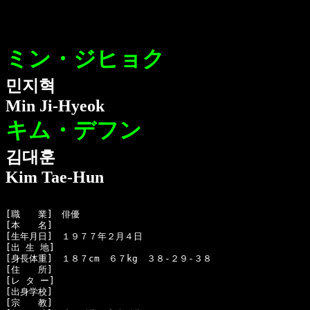
ミン・ジヒョク
민지혁
Min Ji-Hyeok
キム・デフン
김대훈
Kim Tae-Hun
[職　　業]　俳優

[本　　名]　

[生年月日]　１９７７年２月４日 

[出 生 地]　

[身長体重]　１８７cm　６７kg　３８-２９-３８

[住　　所]　

[レ タ ー]　

[出身学校]　

[宗　　教]　
