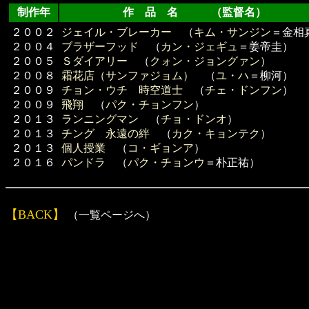
制作年
作 品 名 （監督名）
２００２
ジェイル・ブレーカー
（
キム・サンジン
＝金相
２００４
ブラザーフッド
（
カン・ジェギュ
＝姜帝圭）
２００５
Ｓダイアリー
（
クォン・ジョングァン
）
２００８
霜花店（サンファジョム）
（
ユ・ハ
＝柳河）
２００９
チョン・ウチ 時空道士
（
チェ・ドンフン
）
２００９
飛翔
（
パク・チョンフン
）
２０１３
ランニングマン
（
チョ・ドンオ
）
２０１３
チング 永遠の絆
（
カク・キョンテク
）
２０１３
個人授業
（
コ・ギョンア
）
２０１６
パンドラ
（
パク・チョンウ
＝朴正祐）
【BACK】
（一覧ページへ）