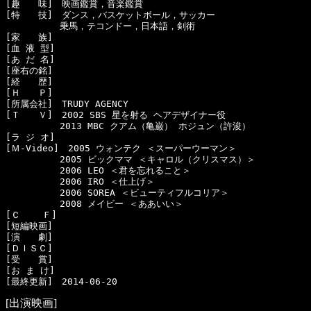
[趣　　味]　映画鑑賞，音楽鑑賞

[特　　技]　ダンス，バスケットボール，サッカー

　　　　　　乗馬，テコンドー，日本語，剣術

[家　　族]　

[血 液 型]　

[あ だ 名]　

[座右の銘]　

[経　　歴]　

[Ｈ　　Ｐ]　

[所属会社]　TRUDY AGENCY

[Ｔ　　Ｖ]　2002 SBS 星を射る ヘアデザイナー役

　　　　　　2013 MBC クアム（亀巌） ホジュン（許浚）

[ラ ジ オ]　

[Ｍ-Video]　2005 ウォンテク ＜スーパーウーマン＞

　　　　　　2005 ビックママ ＜キャロル（クリスマス）＞

　　　　　　2006 LEO ＜君を忘れること＞

　　　　　　2006 IRO ＜仕上げ＞

　　　　　　2006 SOREA ＜ビューティフルコリア＞

　　　　　　2008 メイビー ＜ああいい＞

[Ｃ    Ｆ]　

[短編映画]　

[演　　劇]　

[ＤＩＳＣ]　

[受　　賞]　

[お ま け]　

[出演映画]