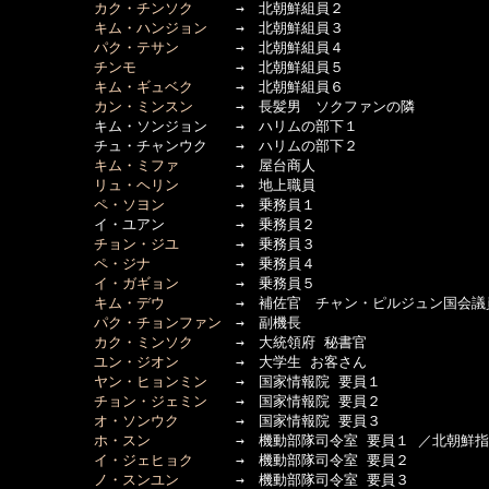
カク・チンソク
　　　→　北朝鮮組員２

キム・ハンジョン
　　→　北朝鮮組員３

パク・テサン
　　　　→　北朝鮮組員４

チンモ
　　　　　　　→　北朝鮮組員５

キム・ギュベク
　　　→　北朝鮮組員６

カン・ミンスン
　　　→　長髪男　ソクファンの隣

　　　　　　キム・ソンジョン　　→　ハリムの部下１

　　　　　　チュ・チャンウク　　→　ハリムの部下２

キム・ミファ
　　　　→　屋台商人

リュ・ヘリン
　　　　→　地上職員

ペ・ソヨン
　　　　　→　乗務員１

　　　　　　イ・ユアン　　　　　→　乗務員２

チョン・ジユ
　　　　→　乗務員３

ペ・ジナ
　　　　　　→　乗務員４

イ・ガギョン
　　　　→　乗務員５

キム・デウ
　　　　　→　補佐官　チャン・ピルジュン国会議員
パク・チョンファン
　→　副機長

カク・ミンソク
　　　→　大統領府 秘書官

ユン・ジオン
　　　　→　大学生 お客さん

ヤン・ヒョンミン
　　→　国家情報院 要員１

チョン・ジェミン
　　→　国家情報院 要員２

オ・ソンウク
　　　　→　国家情報院 要員３

ホ・スン
　　　　　　→　機動部隊司令室 要員１ ／北朝鮮指
イ・ジェヒョク
　　　→　機動部隊司令室 要員２

ノ・スンユン
　　　　→　機動部隊司令室 要員３
