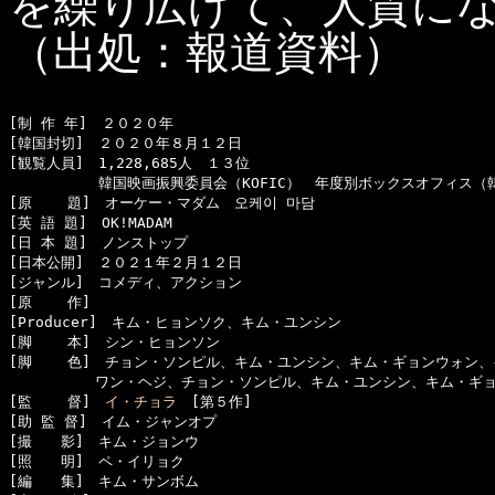
を繰り広げて、人質に
（出処：報道資料）
[制 作 年]　２０２０年

[韓国封切]　２０２０年８月１２日

[観覧人員]　1,228,685人　１３位

  　　　　　韓国映画振興委員会（KOFIC）　年度別ボックスオフィス（韓
[原    題]　オーケー・マダム　오케이 마담

[英 語 題]　OK!MADAM

[日 本 題]　ノンストップ

[日本公開]　２０２１年２月１２日

[ジャンル]　コメディ、アクション

[原    作]　

[Producer]　キム・ヒョンソク、キム・ユンシン

[脚    本]　シン・ヒョンソン

[脚    色]　チョン・ソンピル、キム・ユンシン、キム・ギョンウォン、
　　　　　　ワン・ヘジ、チョン・ソンピル、キム・ユンシン、キム・ギョ
[監    督]　
イ・チョラ
　[第５作]

[助 監 督]　イム・ジャンオプ

[撮　　影]　キム・ジョンウ

[照　　明]　ペ・イリョク

[編　　集]　キム・サンボム
