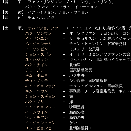
[音    楽]　ファン・サンジュン、ノ・ヒョンウ、マ・サンウ、

　　　　　　パク・ウンジ、イ・アラム、イ・テヒョン

[美    術]　パク・イリョン、チョン・ウニョン

[武    術]　チェ・ボンノク

[出    演]　
オム・ジョンファ
　　→　イ・ミヨン　ねじり揚げパン店　元
パク・ソンウン
　　　→　オ・ソクファン　ミヨンの夫　コン
イ・サンユン
　　　　→　リ・チョルスン　北朝鮮ハイジャック
ペ・ジョンナム
　　　→　チョン・ヒョンミン　客室乗務員

イ・ソンビン
　　　　→　ミステリーな乗客　
チョン・スビン
　　　→　オ・ナリ　ミヨンとソクファンの娘

ユ・ハジュン
　　　　→　キム・ハリム　北朝鮮ハイジャック犯
パク・チイル
　　　　→　北極星

チェ・ジノ
　　　　　→　国家情報院長

キム・ボムネ
　　　　→　パク中将

チュ・ソクテ
　　　　→　シン次長　国家情報院

キム・ビョンオク
　　→　チャン・ピルジュン　国会議員

キム・ヘウン
　　　　→　事務長　チーフ客室乗務員　キム・ヘ
チョン・スギョン
　　→　姑

パク・ソリ
　　　　　→　嫁

イム・ヒョンソン
　　→　映画監督

イ・シウォン
　　　　→　新婚の妻

ソン・チフン
　　　　→　新婚の夫

イ・ジョンヒョン
　　→　ケン

ユン・ビョンヒ
　　　→　北朝鮮組員１
