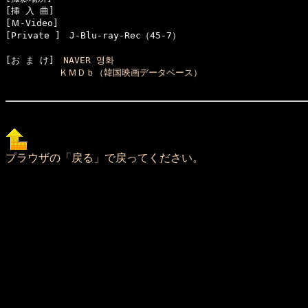
[挿 入 曲]　

[Ｍ-Video]　

[お ま け]　
NAVER 영화
ＫＭＤｂ（韓国映画データベース）

プラウザの「戻る」で戻ってください。