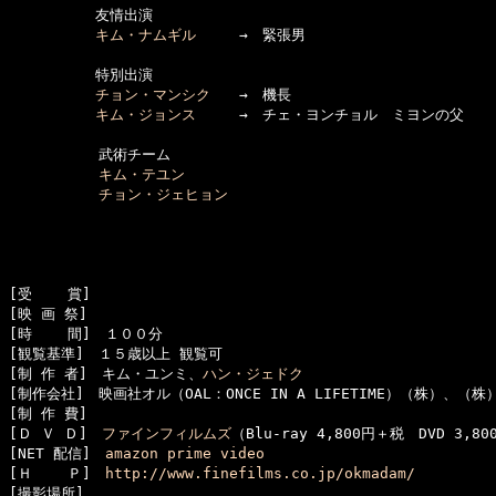
　　　　　　友情出演

キム・ナムギル
　　　→　緊張男

　　　　　　特別出演

チョン・マンシク
　　→　機長

キム・ジョンス
　　　→　チェ・ヨンチョル　ミヨンの父

  　　　　　武術チーム

キム・テユン
チョン・ジェヒョン
[受    賞]　

[映 画 祭]　

[時    間]　１００分

[観覧基準]　１５歳以上 観覧可　　

[制 作 者]　キム・ユンミ、
ハン・ジェドク
[制作会社]　映画社オル（OAL：ONCE IN A LIFETIME）（株）、（
[制 作 費]　

[Ｄ Ｖ Ｄ]　
ファインフィルムズ
（Blu-ray 4,800円＋税　DVD 3,80
[NET 配信]　
amazon prime video
[Ｈ    Ｐ]　
http://www.finefilms.co.jp/okmadam/
[撮影場所]　
