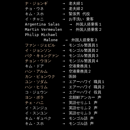
ナ・ジョンギ
　　　　→　老夫婦１

　　　　　　チョ・ウネ　　　　　→　老夫婦２

　　　　　　キム・スホ　　　　　→　緊張男 代役

　　　　　　イ・チャニ　　　　　→　お手洗い 乗客

　　　　　　Argentina Salas 　　→　外国人搭乗客１

　　　　　　Martin Vermeulen　　→　外国人搭乗客２

　　　　　　Philip Michael

　　　　　　　　　　　Malone　　→　外国人搭乗客３

ファン・ジェピル
　　→　モンゴル警護員１

イ・ジョンソン
　　　→　モンゴル警護員２

パク・キョングァン
　→　モンゴル警護員３

チョン・ウヨン
　　　→　モンゴル警護員４

　　　　　　キム・ドア　　　　　→　空港乗務員１

ハン・アルム
　　　　→　空港乗務員２

カン・ビョンウク
　　→　医師

ユン・ソダム
　　　　→　エアーハワイ 職員１

ハン・ヒリム
　　　　→　エアーハワイ 職員２

　　　　　　コ・ジェウン　　　　→　エアーハワイ 役員

ヨン・ボラ
　　　　　→　北朝鮮アンカー 声

チェ・ハニ
　　　　　→　英語せりふ１ 声

　　　　　　イ・スンジュ　　　　→　英語せりふ２ 声

　　　　　　イ・スンユン　　　　→　英語せりふ３ 声

　　　　　　キム・ギュベク　　　→　モンゴル語 声

　　　　　　キム・スホ　　　　　→　モンゴル語 声
