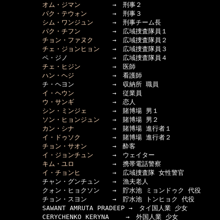
オム・ジマン
　　　　　→　刑事２

パク・テウォン
　　　　→　刑事３

シム・ワンジュン
　　　→　刑事チーム長

パク・チフン
　　　　　→　広域捜査隊員１

チョン・ファヌク
　　　→　広域捜査隊員２

チェ・ジョンヒョン
　　→　広域捜査隊員３

　　　　　　ペ・ジノ　　　　　　　→　広域捜査隊員４

チェ・ヒジン
　　　　　→　医師

ハン・ヘジ
　　　　　　→　看護師

　　　　　　チ・ヘヨン　　　　　　→　収納所 職員

イ・ヘウン
　　　　　　→　従業員

ウ・サンギ
　　　　　　→　恋人

シン・ミンジェ
　　　　→　賭博場 男１

ソン・ヒョンジュン
　　→　賭博場 男２

カン・シナ
　　　　　　→　賭博場 進行者１

イ・ドゥソク
　　　　　→　賭博場 進行者２

チョン・サオン
　　　　→　酔客

イ・ジョンチュン
　　　→　ウェイター

キム・ユロ
　　　　　　→　携帯電話警察

イ・チョンヒ
　　　　　→　広域捜査隊 女性警官

　　　　　　チャン・グンチュン　　→　漁夫老人

　　　　　　クォン・ヒョクソン　　→　貯水池 ミョンドゥク 代役

　　　　　　チョン・スヨン　　　　→　貯水池 トンヒョク 代役

　　　　　　SAWANT AMRUTA PRADEEP →　タイ国人業 少女

　　　　　　CERYCHENKO KERYNA　　 →　外国人業 少女
