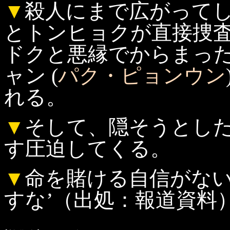
▼
殺人にまで広がって
とトンヒョクが直接捜
ドクと悪縁でからまっ
ャン (
パク・ピョンウン
れる。
▼
そして、隠そうとし
す圧迫してくる。
▼
命を賭ける自信がない
すな’（出処：報道資料