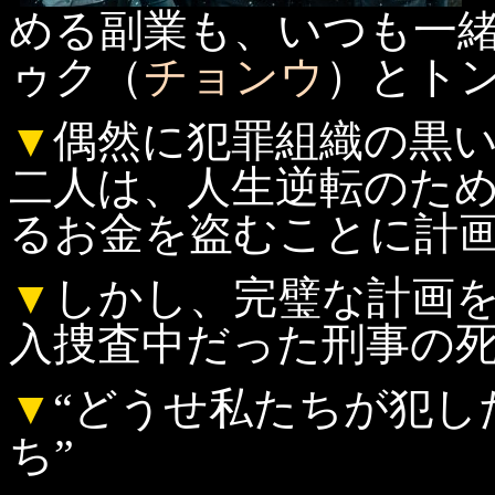
める副業も、いつも一
ゥク（
チョンウ
）とト
▼
偶然に犯罪組織の黒
二人は、人生逆転のた
るお金を盗むことに計
▼
しかし、完璧な計画
入捜査中だった刑事の
▼
“どうせ私たちが犯し
ち”