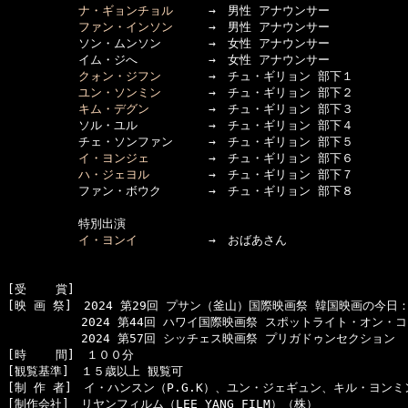
ナ・ギョンチョル
　　　→　男性 アナウンサー

ファン・インソン
　　　→　男性 アナウンサー

　　　　　　ソン・ムンソン　　　　→　女性 アナウンサー

　　　　　　イム・ジへ　　　　　　→　女性 アナウンサー

クォン・ジフン
　　　　→　チュ・ギリョン 部下１

ユン・ソンミン
　　　　→　チュ・ギリョン 部下２

キム・デグン
　　　　　→　チュ・ギリョン 部下３

　　　　　　ソル・ユル　　　　　　→　チュ・ギリョン 部下４

　　　　　　チェ・ソンファン　　　→　チュ・ギリョン 部下５

イ・ヨンジェ
　　　　　→　チュ・ギリョン 部下６

ハ・ジェヨル
　　　　　→　チュ・ギリョン 部下７

　　　　　　ファン・ボウク　　　　→　チュ・ギリョン 部下８

　　　　　　特別出演

イ・ヨンイ
　　　　　　→　おばあさん

[受    賞]　

[映 画 祭]　2024 第29回 プサン（釜山）国際映画祭 韓国映画の今日
  　　　　　2024 第44回 ハワイ国際映画祭 スポットライト・オン・コ
  　　　　　2024 第57回 シッチェス映画祭 プリガドゥンセクション

[時    間]　１００分

[観覧基準]　１５歳以上 観覧可　　

[制 作 者]　イ・ハンスン（P.G.K）、ユン・ジェギュン、キル・ヨンミン（
[制作会社]　リヤンフィルム（LEE YANG FILM）（株）
