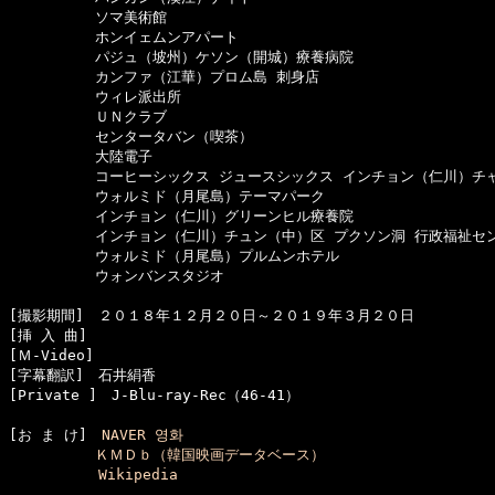
　　　　　　ソマ美術館

　　　　　　ホンイェムンアパート

　　　　　　パジュ（坡州）ケソン（開城）療養病院

　　　　　　カンファ（江華）プロム島 刺身店

　　　　　　ウィレ派出所

　　　　　　ＵＮクラブ

　　　　　　センタータバン（喫茶）

　　　　　　大陸電子

　　　　　　コーヒーシックス ジュースシックス インチョン（仁川）チャ
　　　　　　ウォルミド（月尾島）テーマパーク

　　　　　　インチョン（仁川）グリーンヒル療養院

　　　　　　インチョン（仁川）チュン（中）区 プクソン洞 行政福祉セン
　　　　　　ウォルミド（月尾島）プルムンホテル

　　　　　　ウォンバンスタジオ

[撮影期間]　２０１８年１２月２０日～２０１９年３月２０日

[挿 入 曲]　

[Ｍ-Video]　

[字幕翻訳]　石井絹香

[お ま け]　
NAVER 영화
ＫＭＤｂ（韓国映画データベース）
Wikipedia