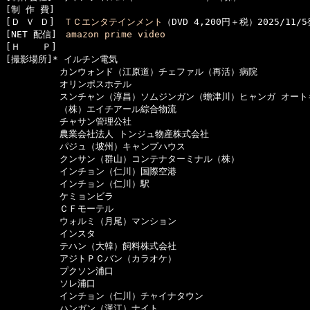
[制 作 費]　

[Ｄ Ｖ Ｄ]　
ＴＣエンタテインメント
（DVD 4,200円＋税）2025/11/5
[NET 配信]　
amazon prime video
[Ｈ    Ｐ]　

[撮影場所]* イルチン電気

　　　　　　カンウォンド（江原道）チェファル（再活）病院

　　　　　　オリンポスホテル

　　　　　　スンチャン（淳昌）ソムジンガン（蟾津川）ヒャンガ オートキ
　　　　　　（株）エイチアール綜合物流

　　　　　　チャサン管理公社

　　　　　　農業会社法人 トンジュ物産株式会社

　　　　　　パジュ（坡州）キャンプハウス

　　　　　　クンサン（群山）コンテナターミナル（株）

　　　　　　インチョン（仁川）国際空港

　　　　　　インチョン（仁川）駅

　　　　　　ケミョンビラ

　　　　　　ＣＦモーテル

　　　　　　ウォルミ（月尾）マンション

　　　　　　インスタ

　　　　　　テハン（大韓）飼料株式会社

　　　　　　アジトＰＣバン（カラオケ）

　　　　　　プクソン浦口

　　　　　　ソレ浦口

　　　　　　インチョン（仁川）チャイナタウン

　　　　　　ハンガン（漢江）ナイト
