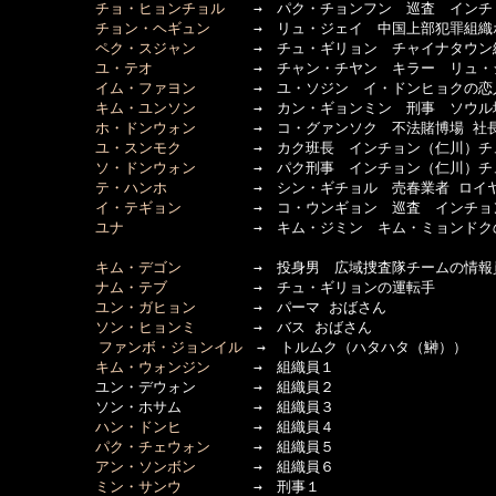
チョ・ヒョンチョル
　　→　パク・チョンフン　巡査　インチ
チョン・ヘギュン
　　　→　リュ・ジェイ　中国上部犯罪組織ボ
ペク・スジャン
　　　　→　チュ・ギリョン　チャイナタウン
ユ・テオ
　　　　　　　→　チャン・チヤン　キラー　リュ・
イム・ファヨン
　　　　→　ユ・ソジン　イ・ドンヒョクの恋人
キム・ユンソン
　　　　→　カン・ギョンミン　刑事　ソウル
ホ・ドンウォン
　　　　→　コ・グァンソク　不法賭博場 社
ユ・スンモク
　　　　　→　カク班長　インチョン（仁川）チ
ソ・ドンウォン
　　　　→　パク刑事　インチョン（仁川）チ
テ・ハンホ
　　　　　　→　シン・ギチョル　売春業者 ロイ
イ・テギョン
　　　　　→　コ・ウンギョン　巡査　インチョ
ユナ
　　　　　　　　　→　キム・ジミン　キム・ミョンドク
キム・デゴン
　　　　　→　投身男　広域捜査隊チームの情報員
ナム・テブ
　　　　　　→　チュ・ギリョンの運転手

ユン・ガヒョン
　　　　→　パーマ おばさん

ソン・ヒョンミ
　　　　→　バス おばさん

ファンボ・ジョンイル
　→　トルムク（ハタハタ（鰰））

キム・ウォンジン
　　　→　組織員１

　　　　　　ユン・デウォン　　　　→　組織員２

　　　　　　ソン・ホサム　　　　　→　組織員３

ハン・ドンヒ
　　　　　→　組織員４

パク・チェウォン
　　　→　組織員５

アン・ソンボン
　　　　→　組織員６

ミン・サンウ
　　　　　→　刑事１
