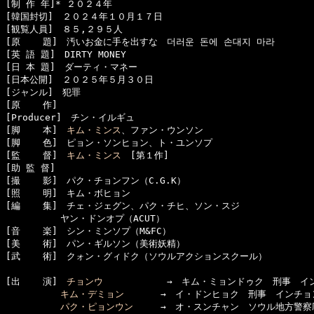
[制 作 年]* ２０２４年

[韓国封切]　２０２４年１０月１７日

[観覧人員]　８５,２９５人

[原    題]　汚いお金に手を出すな　더러운 돈에 손대지 마라

[英 語 題]　DIRTY MONEY

[日 本 題]　ダーティ・マネー

[日本公開]　２０２５年５月３０日

[ジャンル]　犯罪

[原    作]　

[Producer]　チン・イルギュ

[脚    本]　
キム・ミンス
、ファン・ウンソン

[脚    色]　ピョン・ソンヒョン、ト・ユンソプ

[監    督]　
キム・ミンス
　[第１作]

[助 監 督]　

[撮    影]　パク・チョンフン（C.G.K）

[照    明]　キム・ボヒョン

[編    集]　チェ・ジェグン、パク・チヒ、ソン・スジ

　　　　　　ヤン・ドンオプ（ACUT）

[音    楽]　シン・ミンソプ（M&FC）

[美    術]　パン・ギルソン（美術妖精）

[武    術]　クォン・グィドク（ソウルアクションスクール）

[出    演]　
チョンウ
　　　　　　　→　キム・ミョンドゥク　刑事　イン
キム・デミョン
　　　　→　イ・ドンヒョク　刑事　インチョ
パク・ピョンウン
　　　→　オ・スンチャン　ソウル地方警察庁