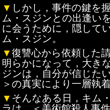
▼
しかし，事件の鍵を
ム・スジンとの出逢い
に会うために，隠して
ム・スジン。
▼
復讐心から依頼した
明らかになって，大き
ジンは，自分が信じた
＞の真実により一層執
▼
そんなある日，キム
ラは，＜美術館殺人事