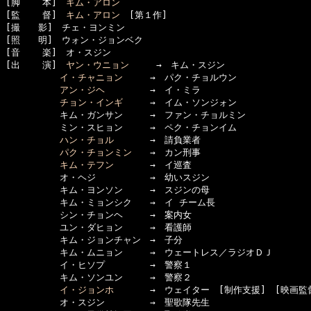
[脚    本]　
キム・アロン
[監    督]　
キム・アロン
　[第１作]

[撮　　影]　チェ・ヨンミン

[照　　明]　ウォン・ジョンベク

[音    楽]　オ・スジン

[出    演]　
ヤン・ウニョン
　　　→　キム・スジン

イ・チャニョン
　　　→　パク・チョルウン

アン・ジヘ
　　　　　→　イ・ミラ

チョン・インギ
　　　→　イム・ソンジォン

　　　　　　キム・ガンサン　　　→　ファン・チョルミン

　　　　　　ミン・スヒョン　　　→　ペク・チョンイム

ハン・チョル
　　　　→　請負業者

パク・チョンミン
　　→　カン刑事

キム・テフン
　　　　→　イ巡査

　　　　　　オ・ヘジ　　　　　　→　幼いスジン

　　　　　　キム・ヨンソン　　　→　スジンの母

　　　　　　キム・ミョンシク　　→　イ チーム長

　　　　　　シン・チョンヘ　　　→　案内女

　　　　　　ユン・ダヒョン　　　→　看護師

　　　　　　キム・ジョンチャン　→　子分

　　　　　　キム・ムニョン　　　→　ウェートレス／ラジオＤＪ

　　　　　　イ・ヒソプ　　　　　→　警察１

　　　　　　キム・ソンユン　　　→　警察２

イ・ジョンホ
　　　　→　ウェイター　[制作支援]　[映画監督
　　　　　　オ・スジン　　　　　→　聖歌隊先生
