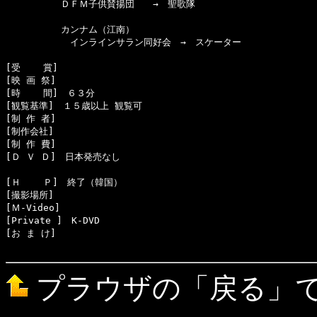
　　　　　　ＤＦＭ子供賛揚団　　→　聖歌隊

　　　　　　カンナム（江南）

　　　　　　　インラインサラン同好会　→　スケーター

[受    賞]　

[映 画 祭]　

[時    間]　６３分

[観覧基準]　１５歳以上 観覧可　　

[制 作 者]　

[制作会社]　

[制 作 費]　

[Ｄ Ｖ Ｄ]　日本発売なし

[Ｈ    Ｐ]　終了（韓国）

[撮影場所]　

[Ｍ-Video]　

[Private ]　K-DVD

[お ま け]　

プラウザの「戻る」