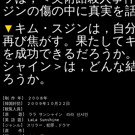
ジンの傷の中に真実を
▼
キム・スジンは，自
再び焦がす。果たして
を成功できるだろうか。
シャイン＞は，どんな
ろうか。
[制 作 年]　２００８年

[韓国封切]　２００９年１０月２２日

[観覧人員]　

[原    題]　ララ サンシャイン　라라 선샤인

[英 語 題]　LaLa Sunshine

[ジャンル]　スリラー，犯罪，ドラマ

[原    作]　
