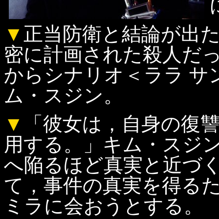
▼
正当防衛と結論が出
密に計画された殺人だ
からシナリオ＜ララ サ
ム・スジン。
▼
「彼女は，自身の復
用する。」キム・スジ
へ陥るほど真実と近づ
て，事件の真実を得る
ミラに会おうとする。