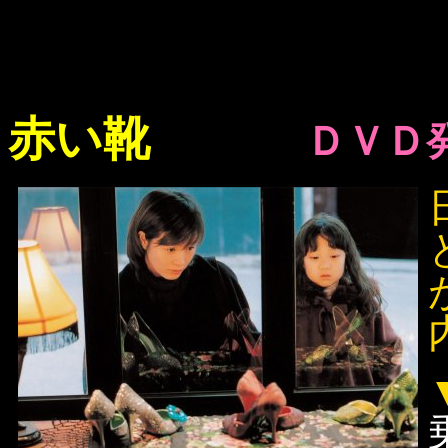
赤い靴
ＤＶＤ