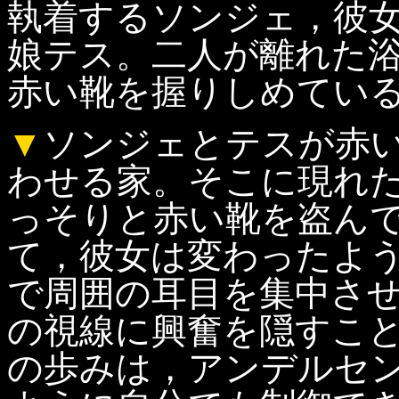
執着するソンジェ，彼
娘テス。二人が離れた
赤い靴を握りしめてい
▼
ソンジェとテスが赤
わせる家。そこに現れ
っそりと赤い靴を盗ん
て，彼女は変わったよ
で周囲の耳目を集中さ
の視線に興奮を隠すこ
の歩みは，アンデルセ