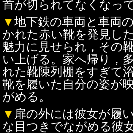
首が切られてなくなっ
▼
地下鉄の車両と車両
かれた赤い靴を発見し
魅力に見せられ，その
い上げる。家へ帰り，
れた靴陳列棚をすぎて
靴を履いた自分の姿が
がめる。
▼
扉の外には彼女が履
な目つきでながめる彼