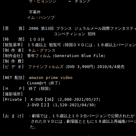
サ・ヒョンジン
　　　→　チョンア

      　　　字幕外

イム・ハンソプ
[受    賞]　2006 第13回 フランス ジュラルメール国際ファンタステ
　　　　　　　　　　　　　コンペティション 招待

[時    間]　１０３分

[観覧基準]　１５歳以上 観覧可（韓国ＤＶＤには，１８歳以上バージョン
[制 作 者]　
キム・グァンス
[制作会社]　青年フィルム（Generation Blue Film）

[制 作 費]　

[ビ デ オ]　
ファインフィルムズ
（DVD 3,990円）2010/6/4発売

[NET 配信]　
amazon prime video
  　　　　　Cinem@rt（終了）

[Ｈ    Ｐ]　終了（韓国）

[撮影場所]　

[Private ]　K-DVD【36】（2,000-2021/05/27）

  　　　　　J-DVD【２】（1,520-2021/04/30）

[お ま け]　・劇場では，１５歳以上１０３分バージョンで公開されたが
  　　　　　　されたＤＶＤには，劇場版とともに１８歳以上再編集バージ
　　　　　　　た。
