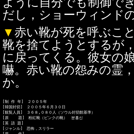
ように自分でも制御で
だし，ショーウィンド
▼
赤い靴が死を呼ぶこ
靴を捨てようとするが
に戻ってくる。彼女の
嚇。赤い靴の怨みの霊
か。
[制 作 年]　２００５年

[韓国封切]　２００５年６月３０日

[観覧人員]　３６８,０８０人（ソウル封切館基準）

[原    題]　粉紅靴（ピンクの靴）　분홍신

[英 語 題]　

[ジャンル]　恐怖，スリラー

[原    作]　
