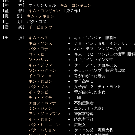
[脚    本]　マ・サンリョル，
キム・ヨンギュン
[監    督]　
キム・ヨンギュン
　[第２作]

[撮　　影]　
キム・テギョン
[照　　明]　パク・コヌ

[音    楽]　
イ・ビョンウ
[出    演]　
キム・ヘス
　　　　　→　キム・ソンジェ　眼科医

キム・ソンス
　　　　→　チョ・インチョル　インテリア・デ
パク・ヨナ
　　　　　→　ハン・テス　ソンジェの娘

コ・スヒ
　　　　　　→　キム・ミヒ　ソンジェの後輩 眼科
ソ・ハリム
　　　　　→　オギ／インライン女性

キム・ジウン
　　　　→　ケイコ／インチョルの女

ソン・セグァン
　　　→　チョン・ハソプ　舞踊演出家

イ・ヨンニョ
　　　　→　背が曲がった老婆

ホン・ヒヨン
　　　　→　女子高生１

パク・ソネ
　　　　　→　女子高生２　チェ・ヨンミ

イ・ウンビ
　　　　　→　背が曲がった少女

チョ・ドクチェ
　　　→　刑事

チョン・ホンテ
　　　→　不動産業者

ミン・ジノン
　　　　→　エンボリ（乞食）

アン・ジャンフン
　　→　警察署酔客

イ・デヒョン
　　　　→　応急室医師

パク・ヒョニョン
　　→　広報女

パク・パリョン
　　　→　ケイコの父　憲兵大将
