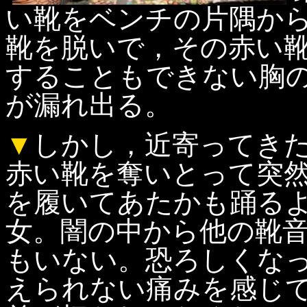
い靴をベンチの片隅か
靴を脱いで，その赤い
することもできない胸
が漏れ出る。
▼
しかし，近寄ってき
赤い靴を奪いとって突
を履いてあたかも踊る
女。闇の中から他の靴
もいない。恐ろしくな
えられない痛みを感じ