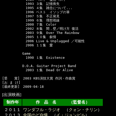
　　　　　　　1993 ３集　記憶喪失

　　　　　　　1995 ４集　雑念について...

　　　　　　　1996 ベスト　イソップの筆

　　　　　　　1997 ５集　不正発見

　　　　　　　1999 ６集　理想視線　

　　　　　　　2000 ７集　Color

　　　　　　　2002 ８集　間，壁／明け方 復活　

　　　　　　　2003 ９集　Over The Rainbow　

　　　　　　　2005 １０集　叙情

　　　　　　　2006 Live & Unplugged ／可能性

　　　　　　　2006 １１集　愛　

　　　　　　Game 

　　　　　　　1990 １集　Existence

　　　　　　D.O.A. Guitar Project Band 

　　　　　　　2003 １集　Dead Or Alive

[受　　賞]　2003 KBS演技大賞 作詞・作曲賞

[お ま け]　

[出演映画]
制作年
作 品 名 （監督名）
２０１１
ワンダフル・ラジオ
（
クォン・チリン
）
２０１３
全国のど自慢
（
イ・ジョンピル
）