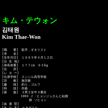
キム・テウォン
김태원
Kim Thae-Won
[職　　業]　歌手，ギタリスト

[本　　名]　

[生年月日]　１９６５年４月１２日 

[出 生 地]　

[身長体重]　１７７cm　６５kg

[住　　所]　

[レ タ ー]　

[出身学校]　スンシル高等学校

[宗　　教]　無宗教

[趣　　味]　釣り，ゴルフ

[特　　技]　作曲

[家　　族]　３男２女中３番目

　　　　　　1993 イ・ヒョンジュさんと結婚

　　　　　　　　 娘 ソヒョン

[血 液 型]　

[あ だ 名]　ヒキガエル
