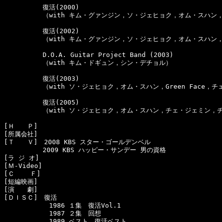
　　　　　　復活(2000)

　　　　　　（with キム・グァンジン，ソ・ジェヒョク，オム・スハン，
　　　　　　復活(2002)

　　　　　　（with キム・グァンジン，ソ・ジェヒョク，オム・スハン
　　　　　　D.O.A. Guitar Project Band (2003)

　　　　　　（with キム・ドギュン，シン・デチョル）

　　　　　　復活(2003)

　　　　　　（with ソ・ジェヒョク，オム・スハン，Green Face，チ
　　　　　　復活(2005)

　　　　　　（with ソ・ジェヒョク，オム・スハン，チェ・ジェミン，チ
[Ｈ　　Ｐ]　

[所属会社]　

[Ｔ　　Ｖ]　2008 KBS スター・ゴールデンベル

　　　　　　2009 KBS ハッピー・サンデー 男の資格

[ラ ジ オ]　

[Ｍ-Video]　

[Ｃ    Ｆ]　

[短編映画]　

[演　　劇]　

[ＤＩＳＣ]　復活

　　　　　　　1986 １集　復活Vol.1

　　　　　　　1987 ２集　回想

　　　　　　　1989 ベスト　復活ベスト
