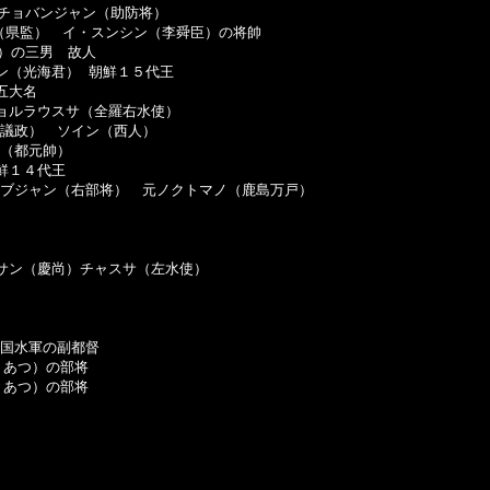
チョバンジャン（助防将）　

（県監）　イ・スンシン（李舜臣）の将帥

）の三男　故人

ン（光海君） 朝鮮１５代王

大名

ョルラウスサ（全羅右水使）

議政）　ソイン（西人）

（都元帥）

１４代王

ブジャン（右部将）　元ノクトマノ（鹿島万戸）

サン（慶尚）チャスサ（左水使）

国水軍の副都督

あつ）の部将

あつ）の部将
