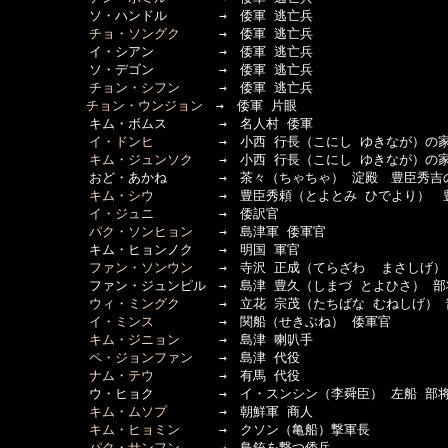
  　　　　　ソ・ハンドル　　　　→　倭軍 逃亡兵

チョ・ソングク
　　　→　倭軍 逃亡兵

  　　　　　イ・シアン　　　　　→　倭軍 逃亡兵

  　　　　　ソ・デゴン　　　　　→　倭軍 逃亡兵

チョン・シフン
　　　→　倭軍 逃亡兵

チョン・ウンジョン
　→　倭軍 片眼

  　　　　　キム・ボムス　　　　→　名人村 倭軍

イ・ドンヒ
　　　　　→　小西 行長（こにし ゆきなが）の家
キム・ジュンソク
　　→　小西 行長（こにし ゆきなが）の家
  　　　　　おど・あかね　　　　→　茶々（ちゃちゃ） 淀殿　豊臣秀吉
キム・シウ
　　　　　→　豊臣秀頼（とよとみ ひでより）　
イ・ジュニ
　　　　　→　倭訳官

パク・ソンヒョン
　　→　島津軍 倭軍官

  　　　　　キム・ヒョンノク　　→　明国 軍官

ファン・ソンウン
　　→　寺沢 正成（てらざわ  まさしげ） 
  　　　　　ファン・ジュンピル　→　島津 豊久（しまづ とよひさ） 部将
ウィ・ミングク
　　　→　立花 宗茂（たちばな むねしげ） 
イ・ミンス
　　　　　→　関船（せきぶね） 倭軍官

キム・ジニョン
　　　→　島津 喇叭手

ペ・ジョンファン
　　→　島津 代役

ナム・テウ
　　　　　→　有馬 代役

  　　　　　ウ・ヒョク　　　　　→　イ・スンシン（李舜臣） 左船 部将
キム・ムソプ
　　　　→　朝鮮軍 商人

キム・ヒョミン
　　　→　クソン（亀船）撃軍長

パク・サンフン
　　　→　鳥銃を撃つ倭兵
