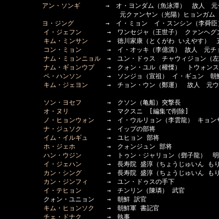
アン・ソンギ
　　　　→　オ・ヨンダム（魚泳潭）　故人　元
  　　　　　　　　　　　　　　　　　元クァンヤン（光陽）ヒョンガム
ヨ・ジング
　　　　　→　イ・ミョン　イ・スンシン（李舜臣
イ・ジェフン
　　　　→　ワンセジャ（王世子） クァンヘグ
キム・ミンサン
　　　→　徳川家康（とくがわ いえやす）　五
コン・ミョン
　　　　→　イ・オッキ（李億淇） 故人　元チ
ナム・ミョンニョル
　→　ユン・ドゥス　チャウィジョン（左
ナム・ギョンウプ
　　→　クォン・ユル（權慄）　トウォンス
ペ・ハンソン
　　　　→　ソンジョ（宣祖） イ・ギュン　朝鮮
キム・ジェヨン
　　　→　チョン・ウン（鄭運）　故人　元ウ
ソン・ヨセフ
　　　　→　クソン（亀船）突撃長

オ・ヌリ
　　　　　　→　マクスニ　[編集で削除]

ノ・ヒョンウォン
　　→　イ・ウルリョン（李雲龍） キョン
ナ・ジュソク
　　　　→　イップの部将

イム・イルギュ
　　　→　ユヒョン 部将

ホ・ジェホ
　　　　　→　クォンジュン 部将

ハン・ウジン
　　　　→　トゥン・ジャリョン（鄧子龍）　明
イ・ジェハン
　　　　→　長寿院 盛淳（ちょうじゅいん もり
カン・シング
　　　　→　長寿院 盛淳（ちょうじゅいん もり
カン・ジンフィ
　　　→　ユン・ドゥスの手下

イ・テヒョン
　　　　→　チンリン（陳璘） 武官

  　　　　　クォン・ユニョン　　→　朝鮮 訳官

キム・ヒョンソク
　　→　朝鮮軍 書記官

チェ・ドナク
　　　　→　執事
