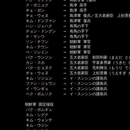
ク・ボニョク
　　　　→　島津 高手

  　　　　　チェ・ガン　　　　　→　島津 高手

  　　　　　チェ・ウォヌ　　　　→　島津軍 倭兵／五大老家臣　上杉景勝
  　　　　　キム・ドンファン　　→　島津軍 倭兵

ハン・ジェハク
　　　→　有馬の手下

チョン・ドングン
　　→　有馬の手下

チ・サンウ
　　　　　→　有馬の手下

ソン・チフン
　　　　→　朝鮮軍 軍官

キム・テウン
　　　　→　朝鮮軍 軍官

  　　　　　ペ・ソンミン　　　　→　朝鮮軍 軍官

  　　　　　パク・ウンソン　　　→　五大老家臣　前田利家（まえだ とし
カン・スホ
　　　　　→　五大老家臣　宇喜多秀家（うきた ひ
  　　　　　パク・ヒョヌク　　　→　五大老家臣　毛利輝元（もうり てる
  　　　　　チェ・ウォヌ　　　　→　五大老家臣　上杉景勝（うえすぎ か
  　　　　　キム・ソジュン　　　→　イ・スンシンの護衛兵

ファン・ジェウン
　　→　イ・スンシンの護衛兵

  　　　　　イ・ウンギュ　　　　→　イ・スンシンの護衛兵

ペク・ポムソク
　　　→　イ・スンシンの護衛兵

　　　　　　朝鮮軍 固定端役

パク・ポムギュ
キム・シグク
  　　　　　キム・ウォンテ

  　　　　　キム・ウジン
