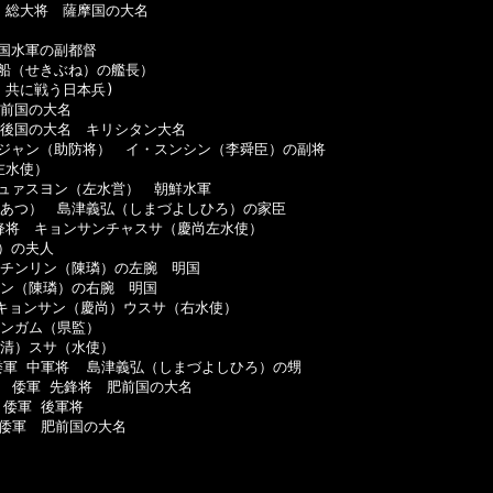
総大将　薩摩国の大名

国水軍の副都督

船（せきぶね）の艦長）　　

共に戦う日本兵)

前国の大名

後国の大名　キリシタン大名

ジャン（助防将）　イ・スンシン（李舜臣）の副将

水使）

ュァスヨン（左水営）　朝鮮水軍

りあつ）　島津義弘（しまづよしひろ）の家臣

鋒将　キョンサンチャスサ（慶尚左水使）

の夫人

チンリン（陳璘）の左腕　明国

ン（陳璘）の右腕　明国

キョンサン（慶尚）ウスサ（右水使）

ンガム（県監）

清）スサ（水使）

軍 中軍将  島津義弘（しまづよしひろ）の甥

　倭軍 先鋒将　肥前国の大名

倭軍 後軍将

倭軍　肥前国の大名
