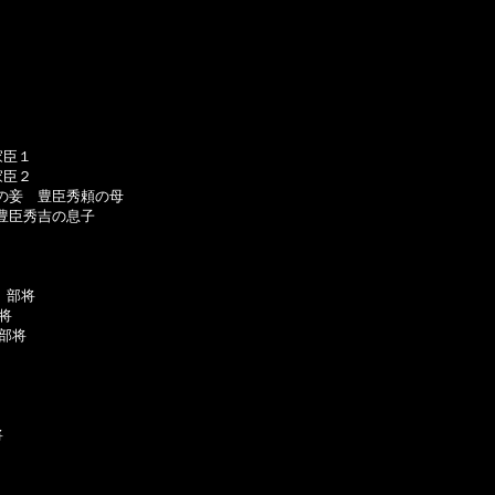
臣１

臣２

の妾　豊臣秀頼の母

豊臣秀吉の息子

部将



部将


