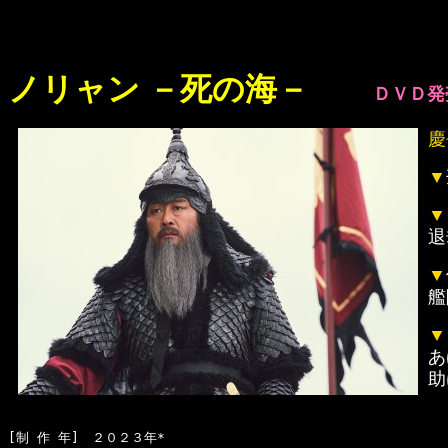
ノリャン －死の海－
ＤＶＤ発
慶
▼
▼
退
▼
艦
▼
あ
助
[制 作 年]　２０２３年*
