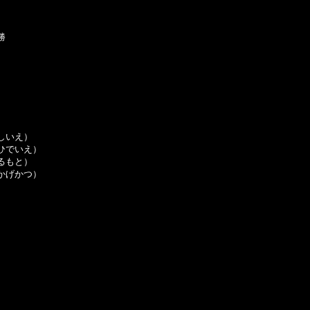


いえ）

でいえ）

もと）

げかつ）
