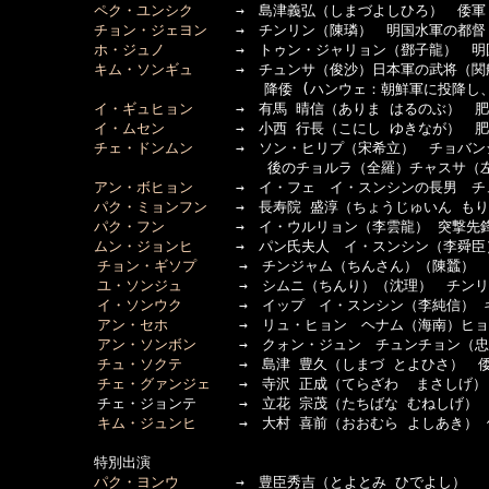
ペク・ユンシク
　　　→　島津義弘（しまづよしひろ）　倭軍 
チョン・ジェヨン
　　→　チンリン（陳璘）　明国水軍の都督

ホ・ジュノ
　　　　　→　トゥン・ジャリョン（鄧子龍）　明
キム・ソンギュ
　　　→　チュンサ（俊沙）日本軍の武将（関
　　　　　　　　　　　　　　　　　　降倭 (ハンウェ：朝鮮軍に投降し、
イ・ギュヒョン
　　　→　有馬 晴信（ありま はるのぶ）　肥
イ・ムセン
　　　　　→　小西 行長（こにし ゆきなが）　肥
チェ・ドンムン
　　　→　ソン・ヒリプ（宋希立）　チョバン
  　　　　　　　　　　　　　　　　　後のチョルラ（全羅）チャスサ（左
アン・ボヒョン
　　　→　イ・フェ　イ・スンシンの長男　チ
パク・ミョンフン
　　→　長寿院 盛淳（ちょうじゅいん も
パク・フン
　　　　　→　イ・ウルリョン（李雲龍） 突撃先
ムン・ジョンヒ
　　　→　パン氏夫人　イ・スンシン（李舜臣）
チョン・ギソプ
　　　→　チンジャム（ちんさん）（陳蠶）　
ユ・ソンジュ
　　　　→　シムニ（ちんり）（沈理）　チンリ
イ・ソンウク
　　　　→　イップ　イ・スンシン（李純信） 
アン・セホ
　　　　　→　リュ・ヒョン　ヘナム（海南）ヒョ
アン・ソンボン
　　　→　クォン・ジュン　チュンチョン（忠
チュ・ソクテ
　　　　→　島津 豊久（しまづ とよひさ）　倭
チェ・グァンジェ
　　→　寺沢 正成（てらざわ  まさしげ）
  　　　　　チェ・ジョンテ　　　→　立花 宗茂（たちばな むねしげ）　
キム・ジュンヒ
　　　→　大村 喜前（おおむら よしあき） 
　　　　　　特別出演

パク・ヨンウ
　　　　→　豊臣秀吉（とよとみ ひでよし）
