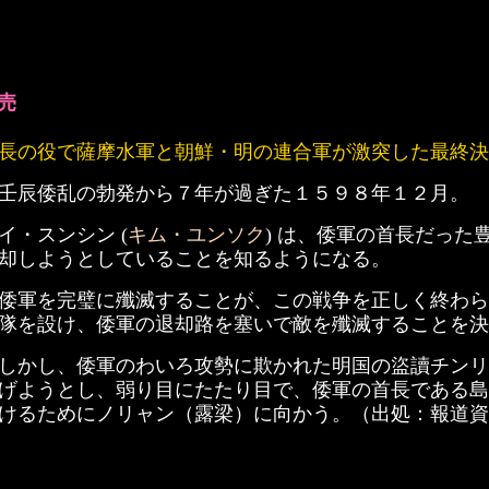
売
長の役で薩摩水軍と朝鮮・明の連合軍が激突した最終決
壬辰倭乱の勃発から７年が過ぎた１５９８年１２月。
イ・スンシン (
キム・ユンソク
) は、倭軍の首長だっ
却しようとしていることを知るようになる。
倭軍を完璧に殲滅することが、この戦争を正しく終わら
隊を設け、倭軍の退却路を塞いで敵を殲滅することを決
しかし、倭軍のわいろ攻勢に欺かれた明国の盜讀チンリン
げようとし、弱り目にたたり目で、倭軍の首長である島津
けるためにノリャン（露梁）に向かう。（出処：報道資