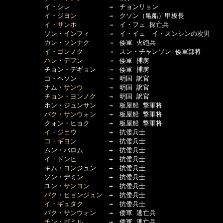
  　　　　　イ・シレ　　　　　　→　チョンリョン

イ・ジヨン
　　　　　→　クソン（亀船）甲板長

イ・サンホ
　　　　　→　イ・フェ 探亡兵

  　　　　　ソン・インフィ　　　→　イ・イェ　イ・スンシンの次男

カン・ソンナク
　　　→　倭軍 火砲兵

イ・ゴンノク
　　　　→　スン・チャンソン 倭軍部将

ハン・デフン
　　　　→　倭軍 捕虜

  　　　　　チョン・デギョン　　→　倭軍 捕虜

  　　　　　コ・ヘソン　　　　　→　明国 訳官

ナム・サンウ
　　　　→　明国 訳官

チョン・ヨンノク
　　→　明国 訳官

  　　　　　ホン・ジュンサン　　→　板屋船 撃軍将

パク・サンウォン
　　→　板屋船 撃軍将

  　　　　　クォン・ヒョク　　　→　板屋船 撃軍将

イ・ジェウ
　　　　　→　抗倭兵士

コ・ギヨン
　　　　　→　抗倭兵士

  　　　　　ムン・バロム　　　　→　抗倭兵士

イ・ドンヒ
　　　　　→　抗倭兵士

  　　　　　キム・ヨンジュン　　→　抗倭兵士

  　　　　　ソン・デミン　　　　→　抗倭兵士

ユン・サンヨン
　　　→　抗倭兵士

パク・ヒョンジュン
　→　抗倭兵士

イ・ギュタク
　　　　→　抗倭兵士

パク・サンウォン
　　→　倭軍 逃亡兵

チン・ボミル
　　　　→　倭軍 逃亡兵
