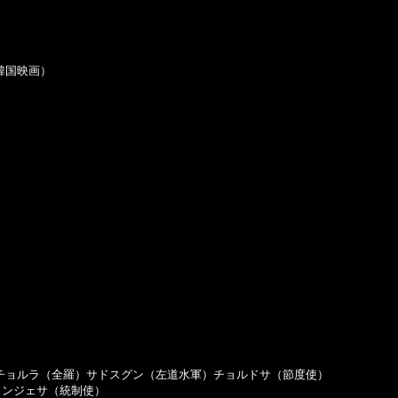
国映画）

チョルラ（全羅）サドスグン（左道水軍）チョルドサ（節度使）

ンジェサ（統制使）
