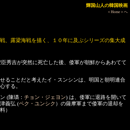
輝国山人の韓国映画
＜Home＞へ
戦、露梁海戦を描く、１０年に及ぶシリーズの集大成
た豊臣秀吉が突然に死亡した後、倭軍が朝鮮からあわてて
せることだと考えたイ・スンシンは、明国と朝明連合
心する。
 (陳璘：
チョン・ジェヨン
) は、倭軍に退路を開いて
義弘 (
ペク・ユンシク
）の薩摩軍まで倭軍の退却を
料）