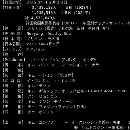
[韓国封切]　２０２３年１２月２０日

[観覧人員]　　 3,438,133人  　５位（2023年）

  　　　　　　 1,135,516人　１５位（2024年）

　　　　　　計 4,573,649人

  　　　　　韓国映画振興委員会（KOFIC）　年度別ボックスオフィス（韓
[原    題]　ノリャン（露梁）：死の海　노량：죽음의 바다

[英 語 題]　Noryang: Deadly Sea

[日 本 題]　ノリャン －死の海－

[日本公開]　２０２３年８月９日

[ジャンル]　アクション

[原    作]　

[Producer]　キム・ジュギョン（P.G.K）、イ・デヒ

[脚    本]　
キム・ハンミン
、ユン・ホンギ、イ・ナラ

[脚    色]　

[監    督]　
キム・ハンミン
　[第６作]

[助 監 督]　イ・ウンギュ、ソ・ギュソク

[撮    影]　キム・テソン

[照    明]　キム・ギョンソク、オ・ソクピル（LIGHTPIA&SOFTSUN）

[編    集]　アン・ヒョンゴン

[音    楽]　キム・テソン（モノトーン）

[美    術]　チョ・ファソン（ファソン工作所）

[武    術]　チェ・ボンノク

[出    演]　
キム・ユンソク
　　　→　イ・スンシン（李舜臣）将軍　　
　　　　　　　　　　　　　　　　　　　兼　サムドスグン（三道水軍）ト