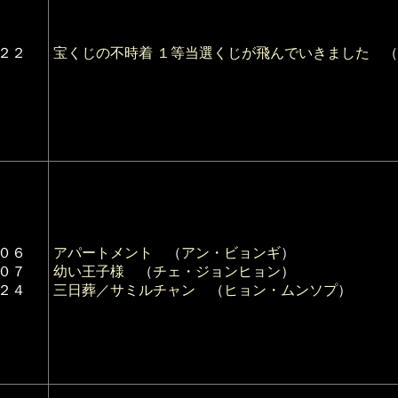
２２
宝くじの不時着 １等当選くじが飛んでいきました
（
０６
アパートメント
（
アン・ビョンギ
）
０７
幼い王子様
（
チェ・ジョンヒョン
）
２４
三日葬／サミルチャン
（
ヒョン・ムンソプ
）