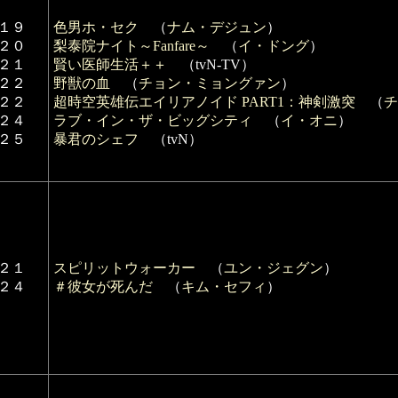
１９
色男ホ・セク
（
ナム・デジュン
）
２０
梨泰院ナイト～Fanfare～
（
イ・ドング
）
２１
賢い医師生活＋＋
（tvN-TV）
２２
野獣の血
（
チョン・ミョングァン
）
２２
超時空英雄伝エイリアノイド PART1：神剣激突
（
チ
２４
ラブ・イン・ザ・ビッグシティ
（
イ・オニ
）
２５
暴君のシェフ
（tvN）
２１
スピリットウォーカー
（
ユン・ジェグン
）
２４
＃彼女が死んだ
（
キム・セフィ
）