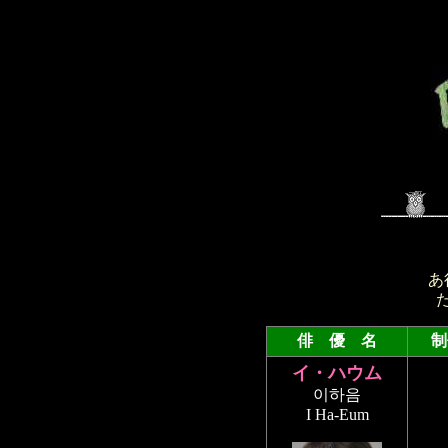
あ
俳 優 名
制
イ・ハウム
이하음
I Ha-Eum