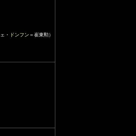
ェ・ドンフン
＝崔東勲）