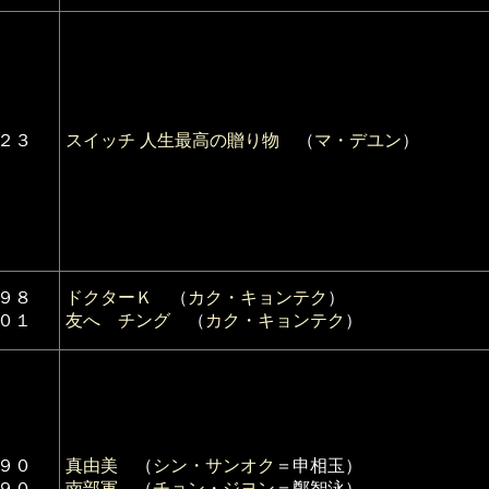
０２３
スイッチ 人生最高の贈り物
（
マ・デユン
）
９８
ドクターＫ
（
カク・キョンテク
）
０１
友へ チング
（
カク・キョンテク
）
９０
真由美
（
シン・サンオク
＝申相玉）
９０
南部軍
（
チョン・ジヨン
＝鄭智泳）