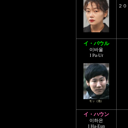
２０
イ・バウル
이바울
I Pa-Ur
モッ（池）
イ・ハウン
이하은
I Ha-Eun