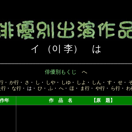
イ （이 李） は
俳優別もくじ
へ
行
・
か行
・
さ
・
し
・
しや
・
しゆ
・
しよ
・
しん
・
す
・
せ
・
た行
・
な行
・ は・
ひ
・
ふ
・
へ
・
ほ
・
ま行
・
や行
・
ら行
・
わ
作年
作 品 名 【原 題】 （