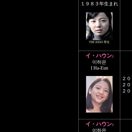
１９８３年生まれ
THE KISEI 寄生
イ・ハウン
2
이하은
I Ha-Eun
２０
２０
２０
イ・ハウン
3
이하은