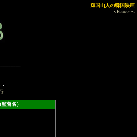
輝国山人の韓国映画
＜Home＞へ
そ
・
行
監督名）