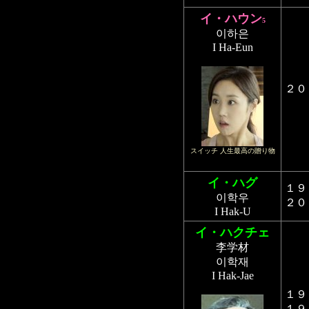
イ・ハウン
5
이하은
I Ha-Eun
２
スイッチ 人生最高の贈り物
イ・ハグ
１９
이학우
２０
I Hak-U
イ・ハクチェ
李学材
이학재
I Hak-Jae
１９
１９