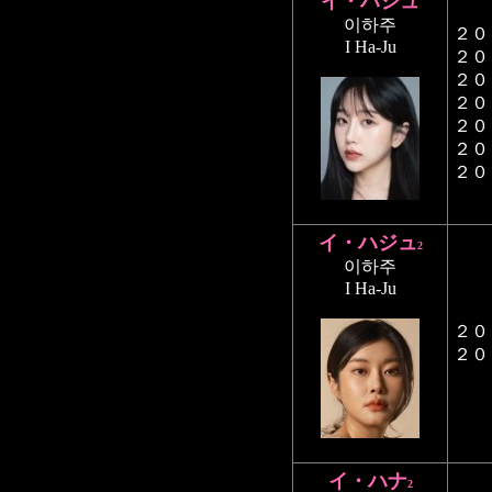
イ・ハジュ
이하주
２０
I Ha-Ju
２０
２０
２０
２０
２０
２０
イ・ハジュ
2
이하주
I Ha-Ju
２０
２０
イ・ハナ
2