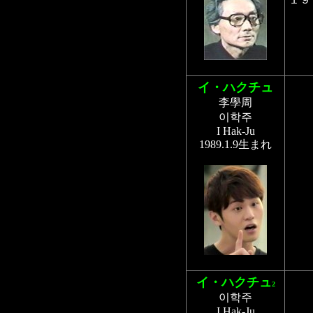
イ・ハクチュ
李學周
이학주
I Hak-Ju
1989.1.9生まれ
イ・ハクチュ
2
이학주
I Hak-Ju