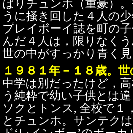
ばりチュンホ（重豪）。
うに掻き回した４人の少
プレイボーイ誌を町の子
んだ４人は，限りなくう
世の中がすっかり青く見
１９８１年－１８歳。世の
中学は別だったけど，高
う純粋で幼い子供とは違
ソクとトンス, 全校で
とチュンホ。サンテクは
ド‘レインボー’のボー