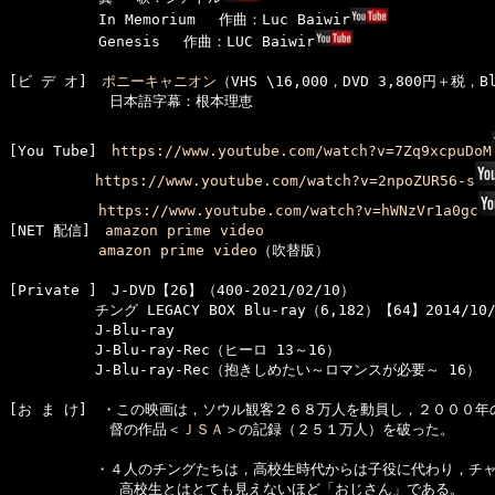
  　　　　　In Memorium　 作曲：Luc Baiwir
  　　　　　Genesis　 作曲：LUC Baiwir
[ビ デ オ]　
ポニーキャニオン
（VHS \16,000，DVD 3,800円＋税，Bl
　　　　　　　日本語字幕：根本理恵

[You Tube]　
https://www.youtube.com/watch?v=7Zq9xcpuDoM
https://www.youtube.com/watch?v=2npoZUR56-s
https://www.youtube.com/watch?v=hWNzVr1a0gc
[NET 配信]　
amazon prime video
amazon prime video
（吹替版）

[Private ]　J-DVD【26】（400-2021/02/10）

　　　　　　チング LEGACY BOX Blu-ray（6,182）【64】2014/10/2
　　　　　　J-Blu-ray

　　　　　　J-Blu-ray-Rec（ヒーロ 13～16）

　　　　　　J-Blu-ray-Rec（抱きしめたい～ロマンスが必要～ 16）

[お ま け]　・この映画は，ソウル観客２６８万人を動員し，２０００年
　　　　　　　督の作品＜
ＪＳＡ
＞の記録（２５１万人）を破った。

　　　　　　・４人のチングたちは，高校生時代からは子役に代わり，チャ
　　　      　高校生とはとても見えないほど「おじさん」である。
