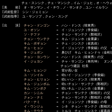
　　　　　　チェ・スンシク，チェ・マンシク，イム・ジュヒ，オ・ヘウォ
[美    術]　オ・サンマン，イ・チウ，ノ・サンオク，ユン・イルラン

[武術監督]　シン・ジェミョン

[武術指導]　ユ・サンソプ，クォン・スング

[出    演]　
チャン・ドンゴン
　　→　ハン・ドンス（韓東秀）

ユ・オソン
　　　　　→　イ・ジュンソク（李俊錫）

ソ・テファ
　　　　　→　チョン・サンテク（鄭相沢）

チョン・ウンテク
　　→　キム・ジュンホ（金重豪）

キム・ボギョン
　　　→　チェ・ジンスク（崔真叔）

チュ・ヒョン
　　　　→　イ・ジュンソク（李俊錫）の父　
キ・ジュボン
　　　　→　鼻ひげ　キム・ヒョンドゥ（金桁頭
チョン・ヨンウン
　　→　ハン・ドンス（韓東秀）の父

イ・ジェヨン
　　　　→　チャ・サンゴン（車尚坤）　ヌンカ
　　　　　　　　　　　　　　　　　　チョンウ建設 社長　

キム・ヒョンジ
　　　→　背が高い女

ユ・ソンイル
　　　　→　幼いイ・ジュンソク（李俊錫）

チョン・ヒリョン
　　→　幼いハン・ドンス（韓東秀）

キム・ジュンボム
　　→　幼いチョン・サンテク（鄭相沢）

キム・ソンボク
　　　→　幼いキム・ジュンホ（金重豪）

カン・シニル
　　　　→　チョン・サンテク（鄭相沢）の父

クォン・ナミ
　　　　→　チョン・サンテク（鄭相沢）の母

パク・ナミ
　　　　　→　イ・ジュンソク（李俊錫）の母

イ・ウンジュ
　　　　→　シネ　チョン・サンテク（鄭相沢）
キム・テウク
　　　　→　トルコ　チェ・ジンスク（崔真叔）