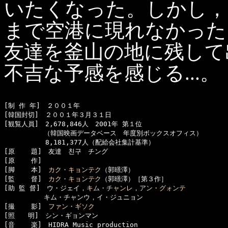
いたくなった。しかし，
まで空港に現れなかった
友達を釜山の地に残して
不吉な予感を感じる...
[制 作 年]　２００１年

[韓国封切]　２００１年３月３１日

[観覧人員]　2,678,846人　2001年 第１位

　　　　　　（韓国映画データベース　年度別ボックスオフィス）

  　　　　　8,181,377人（配給会社集計基準）

[原    題]　友達　친구　チング

[原    作]　

[脚    本]　
カク・キョンテク
（郭暻澤）

[監    督]　
カク・キョンテク
（郭暻澤）［第３作］

[助 監 督]　ウ・ジェイ，
キム・チャンレ
，
アン・グォンテ
　　　　　　キム・チャンウ，イ・ジュニョン

[撮    影]　
ファン・ギソク
[照　　明]　シン・ギョンマン

[音    楽]　HIDRA Music production
