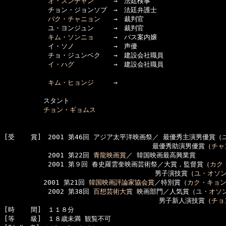
オ・スンチャン
　　　→　法廷検事

      　　　チョン・ジョンソプ　→　法廷弁護士

パク・チャニョン
　　→　裁判官

      　　　ユ・ヨンジュン　　　→　裁判官

キム・ソンニョ
　　　→　バス案内嬢

      　　　イ・ソノ　　　　　　→　声優

      　　　チョ・ジュンベク　　→　建設会社職員

イ・ハグ
　　　　　　→　建設会社職員

キム・ヒョンジ
　　　→

　　　　　　スタント

チョン・ギョムス
[受    賞]　2001 第46回 アジア太平洋映画祭／ 最優秀主演男優賞（
　　　　　　　　　　　　　　　　　　　　　　 最優秀助演男優賞（
チャ
　　　      2001 第22回 
青龍映画賞
／ 韓国映画最高興業賞

　　　      2001 第９回 春史羅雲奎映画芸術祭／大賞，監督賞（
カク
　　　　　　　　　　　　　　　　　　　　　　　男子演技賞（
ユ・オソ
　　　　　　2001 第21回 
韓国映画評論家協会賞
／特別賞（
カク・キョ
　　　      2002 第38回 
百想芸術大賞
 映画部門／人気賞（
ユ・オソ
　　　　　　　　　　　　　　　　　　　　　　　 男子新人演技賞（
チョ
[時    間]　１１８分

[等    級]　１８歳未満 観覧不可
