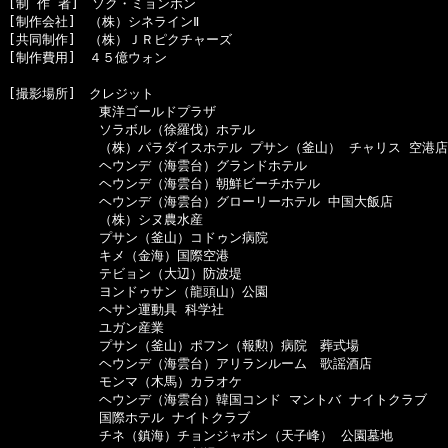
[制 作 者]　ソク・ミョンホン　

[制作会社]　（株）シネラインⅡ

[共同制作]　（株）ＪＲピクチャーズ

[制作費用]　４５億ウォン

[撮影場所]　クレジット

　　　　　　　東洋ゴールドプラザ

　　　　　　　ソラボル（徐羅伐）ホテル

　　　　　　　（株）パラダイスホテル プサン（釜山） チャリス 空港店

　　　　　　　ヘウンデ（海雲台）グランドホテル

　　　　　　　ヘウンデ（海雲台）朝鮮ビーチホテル

　　　　　　　ヘウンデ（海雲台）グローリーホテル 中国大飯店

　　　　　　　（株）シヌ農水産

　　　　　　　プサン（釜山）コドゥン病院

　　　　　　　キメ（金海）国際空港

　　　　　　　テビョン（大辺）防波堤

　　　　　　　ヨンドゥサン（龍頭山）公園

　　　　　　　ヘサン運動具 科学社

　　　　　　　ユガン産業

　　　　　　　プサン（釜山）ポフン（報勲）病院　葬式場

　　　　　　　ヘウンデ（海雲台）アリランルーム　歌謡酒店

　　　　　　　モンマ（木馬）カラオケ

　　　　　　　ヘウンデ（海雲台）韓国コンド マントバ ナイトクラブ

　　　　　　　国際ホテル ナイトクラブ

　　　　　　　チネ（鎮海）チョンジャボン（天子峰） 公園墓地
