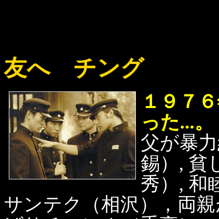
友へ チング
１９７６
った...。
父が暴力
錫）, 
秀）, 
サンテク（相沢），両親