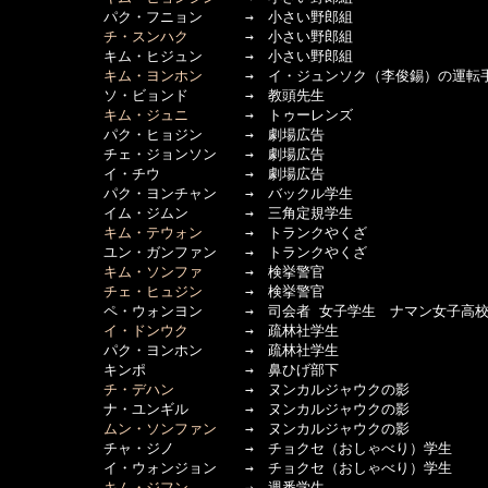
      　　　パク・フニョン　　　→　小さい野郎組

チ・スンハク
　　　　→　小さい野郎組

      　　　キム・ヒジュン　　　→　小さい野郎組

キム・ヨンホン
　　　→　イ・ジュンソク（李俊錫）の運転手
      　　　ソ・ビョンド　　　　→　教頭先生

キム・ジュニ
　　　　→　トゥーレンズ

      　　　パク・ヒョジン　　　→　劇場広告

      　　　チェ・ジョンソン　　→　劇場広告

      　　　イ・チウ　　　　　　→　劇場広告

      　　　パク・ヨンチャン　　→　バックル学生

      　　　イム・ジムン　　　　→　三角定規学生

キム・テウォン
　　　→　トランクやくざ

      　　　ユン・ガンファン　　→　トランクやくざ

キム・ソンファ
　　　→　検挙警官

チェ・ヒュジン
　　　→　検挙警官

      　　　ペ・ウォンヨン　　　→　司会者 女子学生　ナマン女子高校
イ・ドンウク
　　　　→　疏林社学生

      　　　パク・ヨンホン　　　→　疏林社学生

      　　　キンポ　　　　　　　→　鼻ひげ部下

チ・デハン
　　　　　→　ヌンカルジャウクの影

      　　　ナ・ユンギル　　　　→　ヌンカルジャウクの影

ムン・ソンファン
　　→　ヌンカルジャウクの影

      　　　チャ・ジノ　　　　　→　チョクセ（おしゃべり）学生

      　　　イ・ウォンジョン　　→　チョクセ（おしゃべり）学生

キム・ジフン
　　　　→　週番学生
