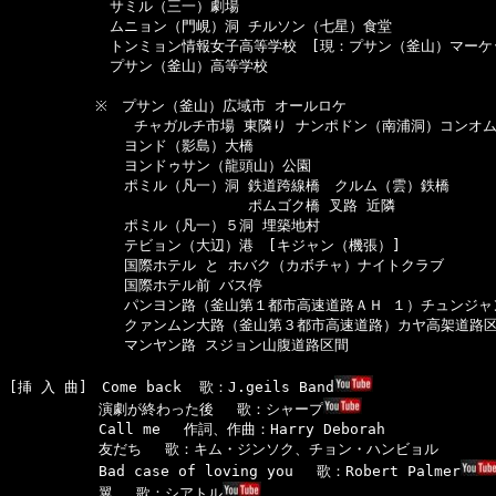
　　　　　　　サミル（三一）劇場

　　　　　　　ムニョン（門峴）洞 チルソン（七星）食堂

　　　　　　　トンミョン情報女子高等学校　[現：プサン（釜山）マーケッ
　　　　　　　プサン（釜山）高等学校

　　　　　　※　プサン（釜山）広域市 オールロケ

　　　      　　チャガルチ市場 東隣り ナンポドン（南浦洞）コンオム
　　　　　　　　ヨンド（影島）大橋

　　　　　　　　ヨンドゥサン（龍頭山）公園

　　　　　　　　ポミル（凡一）洞 鉄道跨線橋　クルム（雲）鉄橋

　　　　　　　　　　　　　　　　 ポムゴク橋 叉路 近隣

　　　　　　　　ポミル（凡一）５洞 埋築地村 

　　　　　　　　テビョン（大辺）港　[キジャン（機張）]

　　　　　　　　国際ホテル と ホバク（カボチャ）ナイトクラブ

　　　　　　　　国際ホテル前 バス停

　　　　　　　　パンヨン路（釜山第１都市高速道路ＡＨ １）チュンジャン
　　　　　　　　クァンムン大路（釜山第３都市高速道路）カヤ高架道路区
　　　　　　　　マンヤン路 スジョン山腹道路区間

[挿 入 曲]　Come back  歌：J.geils Band
  　　　　　演劇が終わった後 　歌：シャープ
  　　　　　Call me 　作詞、作曲：Harry Deborah

  　　　　　友だち 　歌：キム・ジンソク、チョン・ハンビョル

  　　　　　Bad case of loving you 　歌：Robert Palmer
  　　　　　翼　 歌：シアトル