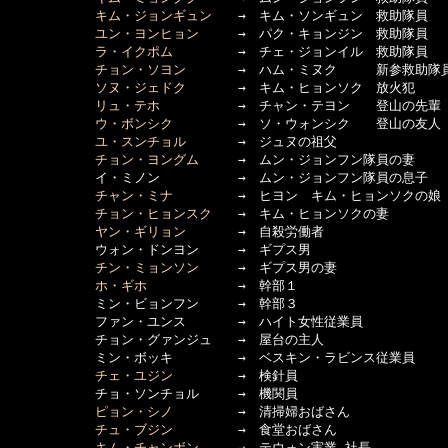
キム・ジョンギュン
　　→　キム・ソンギュン　救助隊員

ユン・ヨンヒョン
　　　→　パク・キョンジン　救助隊員

ラ・イクポム
　　　　　→　チェ・ジョンイル　救助隊員

チョン・ソヨン
　　　　→　ハム・ミヌク　　　新参救助隊員
ソヌ・ジェドク
　　　　→　キム・ヒョンソク　放火犯

リュ・テホ
　　　　　　→　チャン・テヨン　　登山の先輩

ウ・ボンシク
　　　　　→　ソ・ウォンシク　　登山の友人

ユ・スンチョル
　　　　→　ジュヌの祖父

チョン・ヨングム
　　　→　ムン・ジョンフン隊員の妻

      　　　イ・ミノン　　　　　　→　ムン・ジョンフン隊員の息子

チャン・ミナ
　　　　　→　ヒヨン　キム・ヒョンソクの娘

チョン・ヒョンスク
　　→　キム・ヒョンソクの妻 

ヤン・ギリョン
　　　　→　自殺労働者

      　　　ウォン・ドンヨン　　　→　ギプス男

チン・ミョンソン
　　　→　ギプス男の妻

ホ・ギホ
　　　　　　　→　幹部１

      　　　ミン・ビョンフン　　　→　幹部３

      　　　ファン・ユンス　　　　→　ハイト女性従業員

      　　　チョン・グァンジュ　　→　屋台の主人

      　　　ミン・ボッキ　　　　　→　ベスキン・ラビンス従業員

チェ・ユジン
　　　　　→　検針員

      　　　チョ・ソンチョル　　　→　機関員

ピョン・シノ
　　　　　→　清掃婦おばさん

チュ・ブジン
　　　　　→　食堂おばさん

キム・チャンボン
　　　→　テウォン実業 社長
