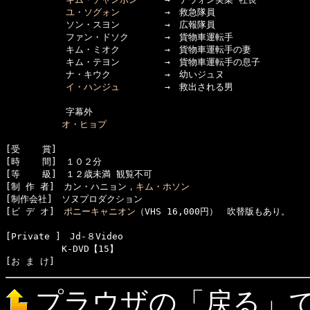
ユ・ソグォン
　　　　　→　救急隊員

      　　　ソン・スヨン　　　　　→　広報隊員

      　　　ファン・ドソク　　　　→　貨物車運転手

      　　　キム・ミオク　　　　　→　貨物車運転手の妻

      　　　キム・テヨン　　　　　→　貨物車運転手の息子

      　　　ナ・キウク　　　　　　→　幼いジュヌ

イ・ハンジュ
　　　　　→　救出される男

      　　　字幕外

オ・ヒョプ
[受    賞]　

[時    間]　１０２分

[等    級]　１２歳未満 観覧不可

[制 作 者]　カン・ハニョン，
キム・ホソン
[制作会社]　ソヌプロダクション　　 

[ビ デ オ]　
ポニーキャニオン
（VHS 16,000円）　吹替版もあり。

[Private ]　Jd-８Video　

  　　　　　K-DVD【15】

プラウザの「戻る」