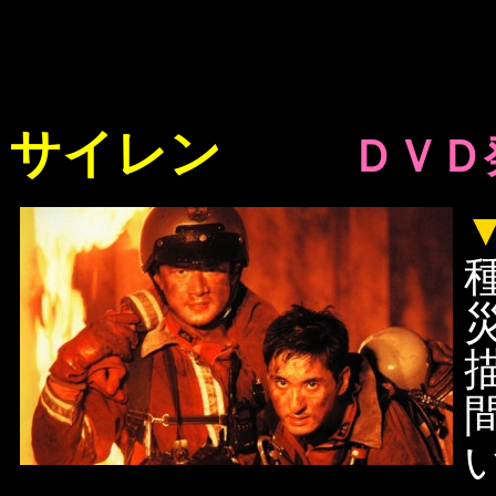
サイレン
ＤＶＤ