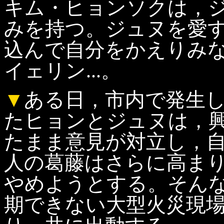
キム・ヒョンソクは，
みを持つ。ジュヌを愛
込んで自分をかえりみ
イェリン...。
▼
ある日，市内で発生
たヒョンとジュヌは，
たまま意見が対立し，
人の葛藤はさらに高ま
やめようとする。そん
期できない大型火災現