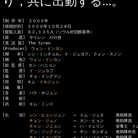
り，共に出動する...。
[制 作 年]　２０００年

[韓国封切]　２０００年１０月２８日

[観覧人員]　６２,１３５人（ソウル封切館基準）

[原    題]　サイレン　사이렌

[英 語 題]　The Siren

[Producer]　
ウォン・ドンヨン
[脚　　本]　シン・ミンチョル, イ・ジュヨプ, クォン・スノン

[脚    色]　
ウォン・ドンヨン
[総 監 督]　カン・ハニョン

[監    督]　
イ・ジュヨプ
[撮    影]　チョ・ドングァン

[照　　明]　
キム・イルジュン
[編　　集]　

[音    楽]　パク・ホジュン

[美    術]　

[武    術]　
キム・ミンス
[出    演]　
シン・ヒョンジュン
　　→　イム・ジュヌ　　　救助隊員

チョン・ジュノ
　　　　→　カン・ヒョン　　　救助隊員

チャン・ジニョン
　　　→　ハ・イェリン　　　栄養士　イム
アン・ソックァン
　　　→　ヤン・ヨンギュ　　救助隊班長

キム・ミョングク
　　　→　ムン・ジョンフン　救助隊員
