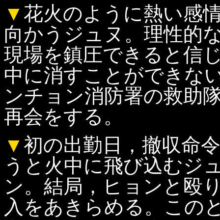
▼
花火のように熱い感
向かうジュヌ。理性的
現場を鎮圧できると信
中に消すことができな
ンチョン消防署の救助
再会をする。
▼
初の出勤日，撤収命
うと火中に飛び込むジ
ン。結局，ヒョンと殴
入をあきらめる。この