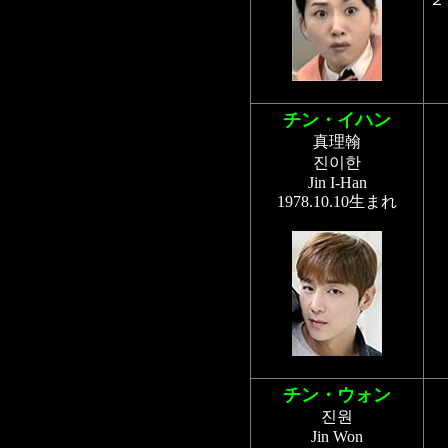
チン・イハン
真理翰
진이한
Jin I-Han
1978.10.10生まれ
チン・ウォン
진원
Jin Won