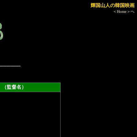
輝国山人の韓国映画
＜Home＞へ
（監督名）