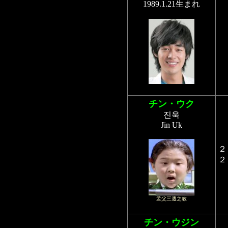
1989.1.21生まれ
チン・ウク
진욱
Jin Uk
２
２
孟父三遷之教
チン・ウジン