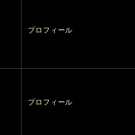
プロフィール
プロフィール