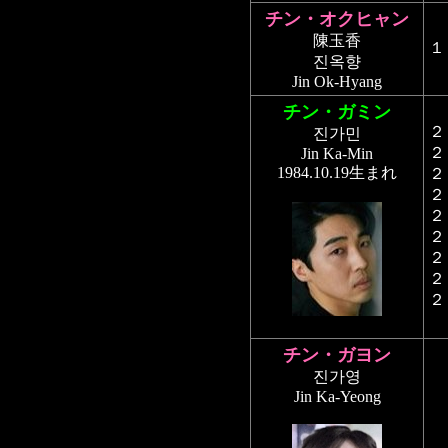
チン・オクヒャン
陳玉香
１
진옥향
Jin Ok-Hyang
チン・ガミン
２
진가민
２
Jin Ka-Min
1984.10.19生まれ
２
２
２
２
２
２
チン・ガヨン
진가영
Jin Ka-Yeong