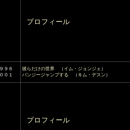
プロフィール
９９６
彼らだけの世界
（
イム・ジョンジェ
）
００１
バンジージャンプする
（
キム・デスン
）
プロフィール