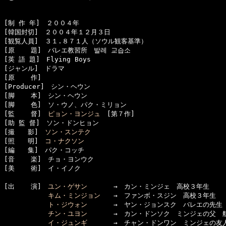
[制 作 年]　２００４年

[韓国封切]　２００４年１２月３日

[観覧人員]　３１.８７１人（ソウル観客基準）

[原    題]　バレエ教習所　발레 교습소

[英 語 題]　Flying Boys

[ジャンル]　ドラマ

[原    作]　

[Producer]　シン・ヘウン

[脚    本]　シン・ヘウン

[脚    色]　ソ・ウノ、パク・ミリョン

[監    督]　
ピョン・ヨンジュ
　[第７作]

[助 監 督]　ソン・ドンヒョン

[撮　　影]　
ソン・スンテク
[照　　明]　
コ・ナクソン
[編　　集]　パク・コッチ

[音    楽]　チョ・ヨンウク

[美    術]　イ・イノク

[出    演]　
ユン・ゲサン
　　　　→　カン・ミンジェ　高校３年生

キム・ミンジョン
　　→　ファンボ・スジン　高校３年生

ト・ジウォン
　　　　→　ヤン・ジョンスク　バレエの先生 
チン・ユヨン
　　　　→　カン・ドンソク　ミンジェの父　航
イ・ジュンギ
　　　　→　チャン・ドンワン　ミンジェの友人