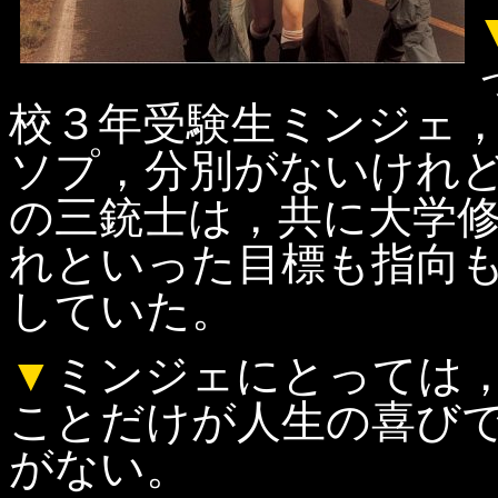
校３年受験生ミンジェ
ソプ，分別がないけれ
の三銃士は，共に大学
れといった目標も指向
していた。
▼
ミンジェにとっては
ことだけが人生の喜び
がない。