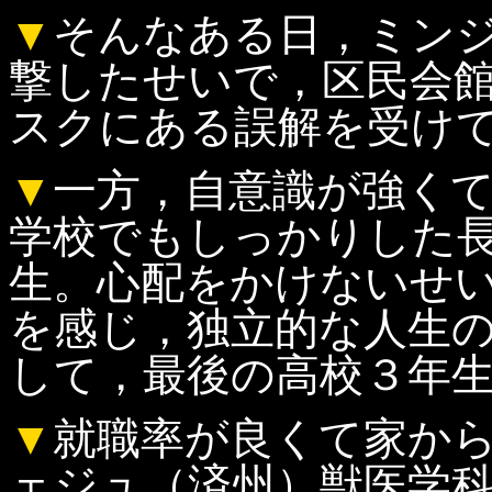
▼
そんなある日，ミン
撃したせいで，区民会
スクにある誤解を受け
▼
一方，自意識が強く
学校でもしっかりした
生。心配をかけないせ
を感じ，独立的な人生
して，最後の高校３年
▼
就職率が良くて家か
ェジュ（済州）獣医学