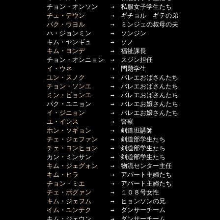
      　　　チョン・オンソン　　→　私服女子学生たち

チェ・デウン
　　　　→　ギチョル　ギテの弟

パク・ウヨル
　　　　→　ミンジェの叔母の夫

      　　　ハ・ジョンミン　　　→　ソンジン

      　　　キム・ヤンギュ　　　→　ソノ

キム・ヨンデ
　　　　→　福祉課長

      　　　チョン・オンニョン　→　スジン担任

イ・ウネ
　　　　　　→　問題学生

ユン・スノク
　　　　→　バレエおばさんたち

チョン・ソンエ
　　　→　バレエおばさんたち

ミン・ビョンエ
　　　→　バレエおばさんたち

      　　　パク・ユニョン　　　→　バレエお嬢さんたち

イ・ジニョン
　　　　→　バレエお嬢さんたち

ユ・インス
　　　　　→　警察

ホン・ソギョン
　　　→　剣道班講師

チェ・ジェファン
　　→　剣道部学生たち

チェ・ヨンヒョン
　　→　剣道部学生たち

      　　　カン・ミンサン　　　→　剣道部学生たち

キム・ジェグォン
　　→　物流センター主任

キム・ヒラ
　　　　　→　アパート主婦たち

チョン・ミエ
　　　　→　アパート主婦たち

チェ・ボグァン
　　　→　１０８号女性

キム・ジェフム
　　　→　ヒョンソンの兄

イム・ユンテク
　　　→　ダンサーチーム

      　　　キム・ジェウン　　　→　ダンサーチーム
