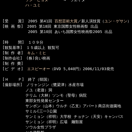
ハ・ユミ
[受    賞]　2005 第41回 
百想芸術大賞
／新人演技賞（
ユン・ゲサン
）

[映 画 祭]　2005 第18回 東京国際女性映画祭 出品

      　　　2005 第10回 あいち国際女性映画祭2005 出品

[時    間]　１０９分

[観覧基準]　１５歳以上 観覧可　　

[制 作 者]　
キム・ミヒ
[制作会社]　(株)良い映画

[制 作 費]　

[ビ デ オ]　
エスピーオー
（DVD 5,040円）2006/11/03発売

[Ｈ    Ｐ]　終了（韓国）

[撮影場所]　ノリャンジン（鷺梁津）水産市場

　　　　　　ノユ（老遊）洞

　　　　　　テリム（大林）ソンモ（聖母）病院

　　　　　　東部女性発展センター

　　　　　　サンボン（山本）ウルチ（乙支）アパート商店街遊園地

　　　　　　サミル(三一)公園

　　　　　　サンミョン（祥明）大学校 チョナン（天安）キャンパス

　　　　　　サンミョン（祥明）広場　麺類屋

　　　　　　ソウル女性プラザ
