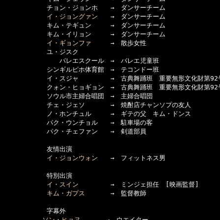
      　　　チョン・ジョンホ　　→　ダンサーチーム

イ・ジョングァン
　　→　ダンサーチーム

      　　　キム・テギュン　　　→　ダンサーチーム

      　　　キム・イリョン　　　→　ダンサーチーム

イ・ギョンファ
　　　→　散歩女性

      　　　ユ・ジスク

      　　　　　バレエスクール　→　バレエ児童班

      　　　シンギルピホ体育館　→　テコンドー班

      　　　イ・スジャ　　　　　→　古典舞踊班　重要無形文化財第92
      　　　クォン・ヒョギョン　→　古典舞踊班　重要無形文化財第92
      　　　ソウル市主婦合唱団　→　主婦合唱団

      　　　チェ・ジェソ　　　　→　焼酎店チャンソプの友人

      　　　ノ・ホンチュル　　　→　ギテの父　キム・ドンス

      　　　パク・ウンチョル　　→　駐車場の客

      　　　パク・チェファン　　→　剣道部員

      　　　友情出演

イ・ジョンウォン
　　→　フィットネス男

      　　　特別出演

イ・スイン
　　　　　→　ミンジェ担任　[映画監督]

キム・ガプス
　　　　→　監督教師

      　　　字幕外

ソン・ヒョヌ
　　　　→　ウエイター
