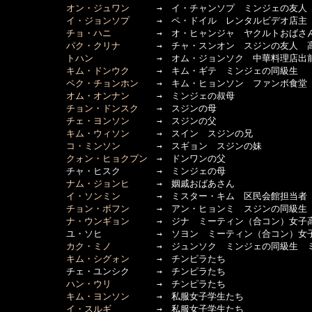
オン・ジュワン
　　　→　イ・チャンソプ　ミンジェの友人　
イ・ジョンソプ
　　　→　ペ・ドイル　レンタルビデオ店主

チョ・ハニ
　　　　　→　オ・ヒャンジャ　ヤクルトおばさん
パク・クリナ
　　　　→　チャ・スンオン　スジンの友人　高
トハン
　　　　　　　→　オム・ジョンソク　中華料理店出前
キム・ドンウク
　　　→　キム・ギテ　ミンジェの同級生

ペク・チョンホン
　　→　キム・ヒョンソン　ファンボ食堂（
オム・オンナン
　　　→　ミンジェの叔母

チョン・ドンスク
　　→　スジンの母

チェ・ヨンソン
　　　→　スジンの父

キム・ウィソン
　　　→　スイン　スジンの兄

コ・ミンソン
　　　　→　スギョン　スジンの妹

クォン・ヒョクプン
　→　ドンワンの父

      　　　チャ・ヒスク　　　　→　ミンジェの母

ナム・ジョンヒ
　　　→　姻戚おばあさん

イ・ソンミン
　　　　→　ミスター・キム　区民会館担当者

チョン・ボフン
　　　→　アン・ヒョンミ　スジンの同級生　
ナ・ウンギョン
　　　→　ジナ　ミーティン（合コン）女子高
      　　　ユ・ソヒ　　　　　　→　ソヨン　ミーティン（合コン）女子
カク・ミノ
　　　　　→　ジュンソク　ミンジェの同級生　ミ
キム・シグォン
　　　→　チンピラたち

      　　　チェ・ユンシク　　　→　チンピラたち

ハン・ウリ
　　　　　→　チンピラたち

キム・ヨンソン
　　　→　私服女子学生たち

イ・スルギ
　　　　　→　私服女子学生たち
