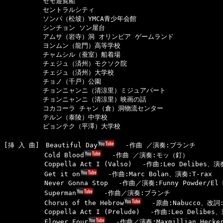
　　　　　　セモ遊覧船

　　　　　　セントラルシティ

　　　　　　ソンパ（松坡）YMCA青少年会館

　　　　　　シンチョン ソン屋台

　　　　　　アムサ（岩寺）洞 オリンピア ゲームランド

　　　　　　ヨンムン（龍門）高等学校

　　　　　　チャムシル（蚕室）船着場

　　　　　　チェジュ（済州）モクソク院

　　　　　　チェジュ（済州）大学校

　　　　　　チョノ（千戸）公園

　　　　　　チョンニャンニ（清涼里）ミジュアパート

　　　　　　チョンニャンニ（清涼里）映画の話

　　　　　　コカコーラ チャン（倉）洞物流センター

　　　　　　テルン（泰陵）中学校

　　　　　　ピョンテク（平澤）大学校

[挿 入 曲]　Beautiful Day
　 -作曲 ／演奏:ブランチ

  　　　　　Cold Blood
　 -作曲 ／演奏:モッ（釘）

  　　　　　Coppella Act I (Valso)　 -作曲:Leo Delibes、演奏:S
  　　　　　Get it on
　 -作曲:Marc Bolan、演奏:T-rax

  　　　　　Never Gonna Stop　 -作曲／演奏:Funny Powder/El Ma
  　　　　　Superman
　 -作曲／演奏:ブランチ

  　　　　　Chorus of the Hebrow
　 -原曲:Nabucco、改詞
  　　　　　Coppella Act I (Prelude)　 -作曲:Leo Delibes、演奏
  　　　　　Flower Four
　 -作曲／演奏:Maxmillian Hecker