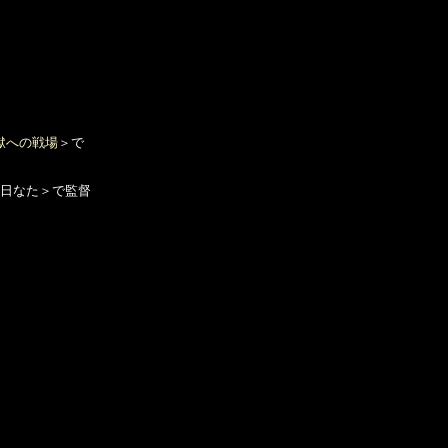
獄への戦場
＞で

は日なた＞で監督
