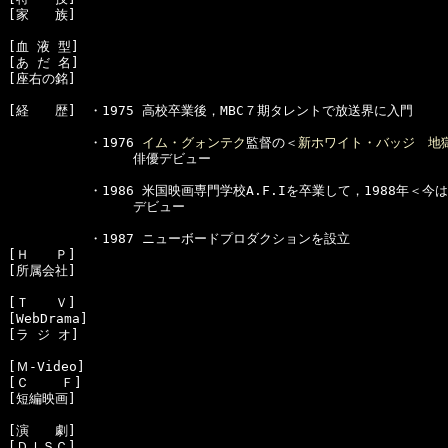
[家　　族]　

[血 液 型]　

[あ だ 名]　

[経　　歴]　・1975 高校卒業後，MBC７期タレントで放送界に入門

  　　　　　・1976 
イム・グォンテク
監督の＜
新ホワイト・バッジ　地
　　　　　　　　　 俳優デビュー

  　　　　　・1986 米国映画専門学校A.F.Iを卒業して，1988年＜今
　　　　　　　　　 デビュー

  　　　　　・1987 ニューボードプロダクションを設立

[Ｈ　　Ｐ]　

[所属会社]　

[Ｔ　　Ｖ]　

[WebDrama]　

[ラ ジ オ]　

[Ｍ-Video]　

[Ｃ    Ｆ]　

[短編映画]　

[演　　劇]　

[ＤＩＳＣ]　
