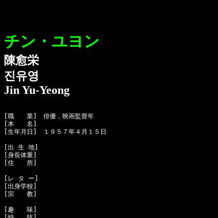
チン・ユヨン
陳愈栄
진유영
Jin Yu-Yeong
[職　　業]　俳優，映画監督年

[本　　名]　

[生年月日]　１９５７年４月１５日

[出 生 地]　

[身長体重]　

[住　　所]　

[レ タ ー]　

[出身学校]　

[宗　　教]　

[趣　　味]　

[特　　技]　
