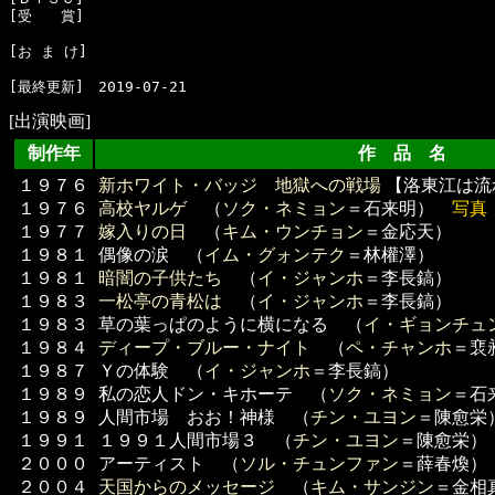
[受　　賞]　

[お ま け]　

[出演映画]
制作年
作 品 名 
１９７６
新ホワイト・バッジ 地獄への戦場
【洛東江は流
１９７６
高校ヤルゲ
（
ソク・ネミョン
＝石来明）
写真
１９７７
嫁入りの日
（
キム・ウンチョン
＝金応天）
１９８１
偶像の涙 （
イム・グォンテク
＝林權澤）
１９８１
暗闇の子供たち
（
イ・ジャンホ
＝李長鎬）
１９８３
一松亭の青松は
（
イ・ジャンホ
＝李長鎬）
１９８３
草の葉っぱのように横になる （
イ・ギョンチュ
１９８４
ディープ・ブルー・ナイト
（
ペ・チャンホ
＝裵
１９８７
Ｙの体験 （
イ・ジャンホ
＝李長鎬）
１９８９
私の恋人ドン・キホーテ （
ソク・ネミョン
＝石
１９８９
人間市場 おお！神様 （
チン・ユヨン
＝陳愈栄
１９９１
１９９１人間市場３ （
チン・ユヨン
＝陳愈栄）
２０００
アーティスト （
ソル・チュンファン
＝薛春煥）
２００４
天国からのメッセージ
（
キム・サンジン
＝金相