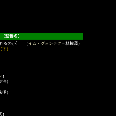
（監督名）
れるのか】 （
イム・グォンテク
＝林權澤）
（下）
ン
）
昶浩）
来明）
）
真）