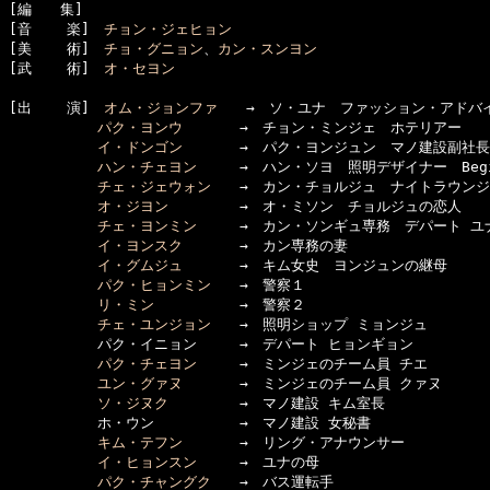
[編　　集]　

[音    楽]　
チョン・ジェヒョン
[美    術]　
チョ・グニョン
、
カン・スンヨン
[武    術]　
オ・セヨン
[出    演]　
オム・ジョンファ
　　→　ソ・ユナ　ファッション・アドバイ
パク・ヨンウ
　　　　→　チョン・ミンジェ　ホテリアー

イ・ドンゴン
　　　　→　パク・ヨンジュン　マノ建設副社長

ハン・チェヨン
　　　→　ハン・ソヨ　照明デザイナー　Begin
チェ・ジェウォン
　　→　カン・チョルジュ　ナイトラウンジ
オ・ジヨン
　　　　　→　オ・ミソン　チョルジュの恋人

チェ・ヨンミン
　　　→　カン・ソンギュ専務　デパート ユナ
イ・ヨンスク
　　　　→　カン専務の妻

イ・グムジュ
　　　　→　キム女史　ヨンジュンの継母

パク・ヒョンミン
　　→　警察１

リ・ミン
　　　　　　→　警察２

チェ・ユンジョン
　　→　照明ショップ ミョンジュ

  　　　　　パク・イニョン　　　→　デパート ヒョンギョン

パク・チェヨン
　　　→　ミンジェのチーム員 チエ

ユン・グァヌ
　　　　→　ミンジェのチーム員 クァヌ

ソ・ジヌク
　　　　　→　マノ建設 キム室長

  　　　　　ホ・ウン　　　　　　→　マノ建設 女秘書

キム・テフン
　　　　→　リング・アナウンサー

イ・ヒョンスン
　　　→　ユナの母

パク・チャングク
　　→　バス運転手
