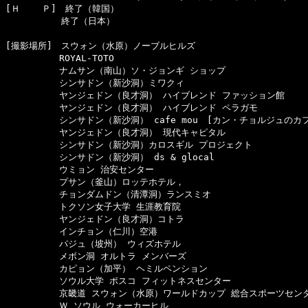
[Ｈ    Ｐ]　終了（韓国）

  　　　　　終了（日本）

[撮影場所]　スウォン（水原）ノーブルヒルズ

　　　　　　ROYAL-TOTO

　　　　　　ナムサン（南山）ソ・ジョンギ ショップ

　　　　　　シンサドン（新沙洞）ミワクィ

　　　　　　ヤンジェドン（良才洞） ハイブレンド ファッション館

　　　　　　ヤンジェドン（良才洞） ハイブレンド ペラガモ

　　　　　　シンサドン（新沙洞） cafe mou　[カン・チョルジュのカフ
　　　　　　ヤンジェドン（良才洞） 現代キャピタル

　　　　　　シンサドン（新沙洞）カロスギル プロジェクト

　　　　　　シンサドン（新沙洞） ds & glocal

　　　　　　ウミョン 治安センター

　　　　　　プサン（釜山）ロッテホテル，

　　　　　　チョンダムドン（清潭洞）ランスミオ

　　　　　　トクソン女子大学 生涯教育院

　　　　　　ヤンジェドン（良才洞）コトラ

　　　　　　インチョン（仁川）空港

　　　　　　パジュ（坡州） ウィズホテル

　　　　　　メボン洞 オルトラ メンバーズ

　　　　　　カピョン（加平） ヘミルペンション

　　　　　　ソウル大学 ポスコ フィットネスセンター

　　　　　　京畿道 スウォン（水原）ワールドカップ 総合スポーツセンタ
　　　　　　Ｗ ソウル ウォーカーヒル
