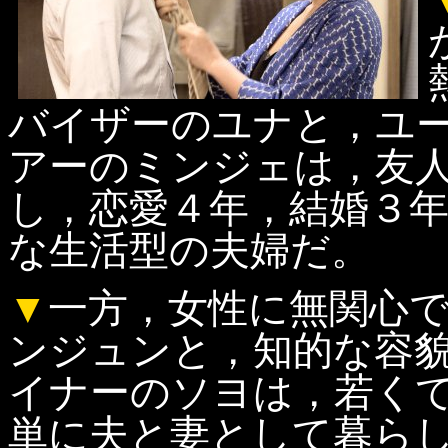
バイザーのユナと，ユ
アーのミンジェは，友
し，恋愛４年，結婚３
な生活型の夫婦だ。
▼
一方，女性に無関心
ンジュンと，知的な容
イナーのソヨは，若く
単に夫と妻として暮ら