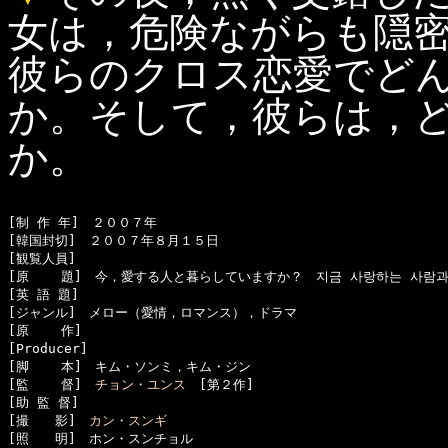
女は，危険ながらも隠
彼らのクロス恋愛でど
か。そして，彼らは，
か。
[制 作 年]　２００７年

[韓国封切]　２００７年８月１５日

[観覧人員]　

[原    題]　今，愛する人と暮らしていますか？　지금 사랑하는 사람과 
[英 語 題]　

[ジャンル]　メロー（愛情，ロマンス），ドラマ

[原    作]　

[Producer]　

[脚    本]　キム・ソンミ，キム・ジン

[監    督]　
チョン・ユンス
　[第２作]

[助 監 督]　

[撮　　影]　
カン・スンギ
[照　　明]　ホン・スンチョル
