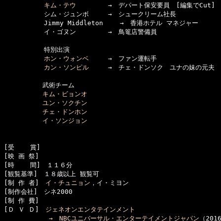
キム・テウ
　　　　　→　デパート保安要員　[編集でCut]

  　　　　　シム・ジュンボ　　　→　シュークリーム社長

  　　　　　Jimmy Middleton　　 →　香港ホテル マネジャー

  　　　　　イ・ゴヌン　　　　　→　鳥篭店警備員

  　　　　　特別出演

ホン・ウォンベ
　　　→　ファン運転手

カン・ソンピル
　　　→　チェ・ドンソク　ユナの妹の元夫

　　　　　　武術チーム

キム・ビョンオ
ユン・ソクチン
チェ・ドンホン
イ・ソンジョン
[受    賞]　

[映 画 祭]　

[時    間]　１１６分

[観覧基準]　１８歳以上 観覧可　　

[制 作 者]　
イ・チュニョン
，イ・ミヨン

[制作会社]　シネ2000

[制 作 費]　

[Ｄ Ｖ Ｄ]　
ジェネオンエンタテインメント

　　　　　　　→　
NBCユニバーサル・エンターテイメントジャパン
（201