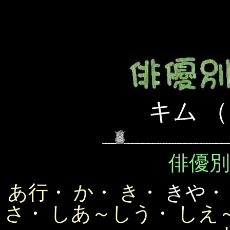
キム 
俳優
あ行
・
か
・
き
・ きや
さ
・
しあ～しう
・
しえ