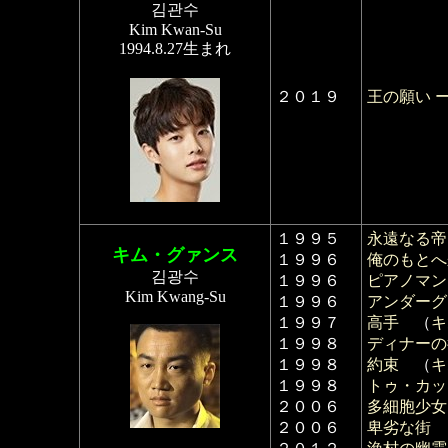
김관수
Kim Kwan-Su
1994.8.27生まれ
２０１９
王の願い 
１９９５
永遠なる帝
キム・グァンス
１９９６
俺のもとへ
김광수
１９９６
ピアノマン
Kim Kwang-Su
１９９６
アンダーグ
１９９７
高手
（
キ
１９９８
ディナーの
１９９８
約束
（
キ
１９９８
トゥ・カッ
２００６
多細胞少女
２００６
卑劣な街