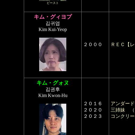
ビースト
キム・グィヨプ
김귀엽
Kim Kui-Yeop
２０００
ＲＥＣ【レ
キム・グォヌ
김권후
Kim Kwon-Hu
２０１６
アンダード
２０２０
三姉妹
（
２０２３
コンクリー