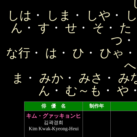
しは
・
しま
・
しや
・
ん
・
す
・
せ
・
そ
・
た
つ
な行
・
は
・
ひ
・
ひゃ
へ
ま
・
みか
・
みさ
・
み
ん
・
む～も
・
や
俳 優 名
制作年
キム・グァッキョンヒ
김곽경희
Kim Kwak-Kyeong-Heui