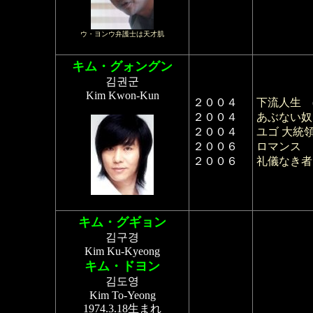
ウ・ヨンウ弁護士は天才肌
キム・グォングン
김권군
Kim Kwon-Kun
２００４
下流人生
２００４
あぶない奴ら
２００４
ユゴ 大統
２００６
ロマンス
２００６
礼儀なき者
キム・グギョン
김구경
Kim Ku-Kyeong
キム・ドヨン
김도영
Kim To-Yeong
1974.3.18生まれ