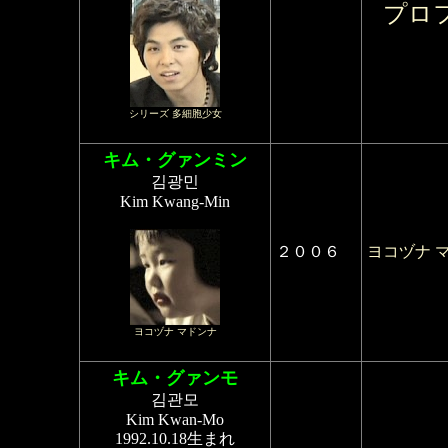
プロ
シリーズ 多細胞少女
キム・グァンミン
김광민
Kim Kwang-Min
２００６
ヨコヅナ 
ヨコヅナ マドンナ
キム・グァンモ
김관모
Kim Kwan-Mo
1992.10.18生まれ