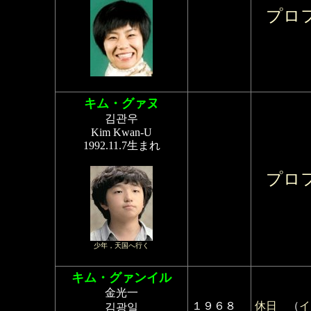
プロ
キム・グァヌ
김관우
Kim Kwan-U
1992.11.7生まれ
プロ
少年，天国へ行く
キム・グァンイル
金光一
１９６８
休日
（
イ
김광일