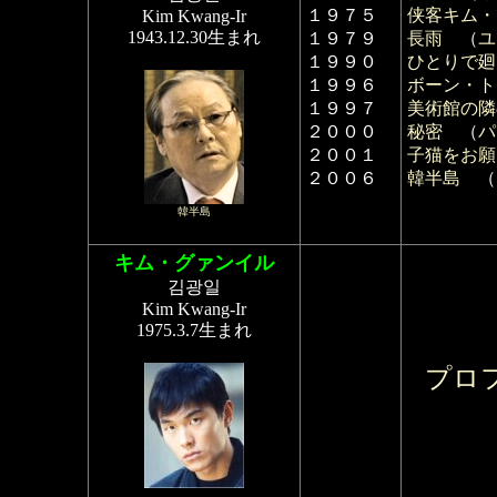
１９７５
侠客キム・
Kim Kwang-Ir
1943.12.30生まれ
１９７９
長雨
（
ユ
１９９０
ひとりで廻
１９９６
ボーン・ト
１９９７
美術館の隣
２０００
秘密
（
パ
２００１
子猫をお願
２００６
韓半島
（
韓半島
キム・グァンイル
김광일
Kim Kwang-Ir
1975.3.7生まれ
プロ