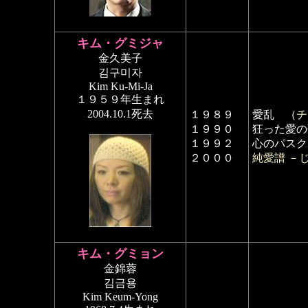
キム・グミジャ
金久美子
김구미자
Kim Ku-Mi-Ja
１９５９年生まれ
2004.10.1死去
１９８９
愛乱 （
チ
１９９０
狂った愛の
１９９２
心のパスク
２０００
純愛譜 －
キム・グミョン
金錦蓉
김금용
Kim Keum-Yong