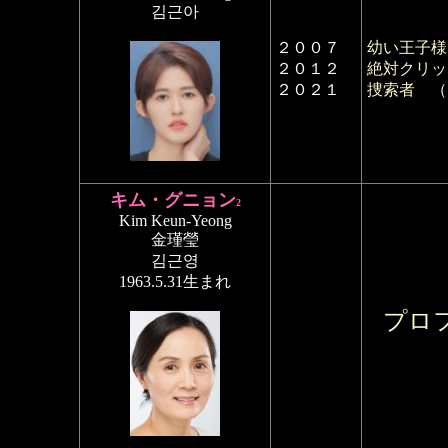
김근아
２００７
幼い王子様
２０１２
絶対クリッ
２０２１
捜索者
（
キム・グニョン
2
Kim Keun-Yeong
金瑾瑩
김근영
1963.5.31生まれ
プロ