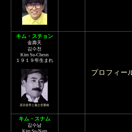
キム・スチョン
金壽天
김수천
Kim Su-Cheon
１９１９年生まれ
プロフィー
高宗皇帝と義士安重根
キム・スナム
김수남
Kim Su-Nam