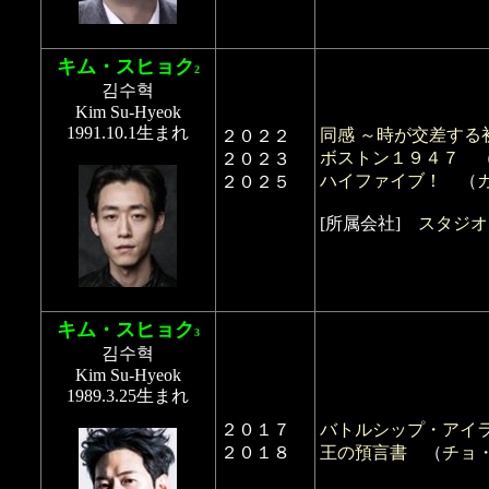
キム・スヒョク
2
김수혁
Kim Su-Hyeok
1991.10.1生まれ
同感 ～時が交差する
２０２２
ボストン１９４７
２０２３
ハイファイブ！
（
２０２５
[所属会社]
スタジオ エ
キム・スヒョク
3
김수혁
Kim Su-Hyeok
1989.3.25生まれ
２０１７
バトルシップ・アイ
２０１８
王の預言書
（
チョ