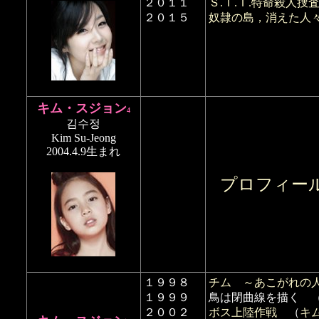
２０１１
Ｓ.Ｉ.Ｔ.特命殺人捜
２０１５
奴隷の島，消えた人
キム・スジョン
4
김수정
Kim Su-Jeong
2004.4.9生まれ
プロフィー
１９９８
チム ～あこがれの
１９９９
鳥は閉曲線を描く 
２００２
ボス上陸作戦
（
キ