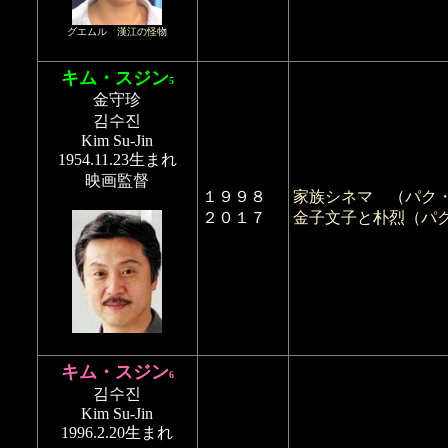
グエムル 漢江の怪物
キム・スジン
5
金守珍
김수진
Kim Su-Jin
1954.11.23生まれ
映画監督
１９９８
家族シネマ
（
パク
２０１７
金子文子と朴烈（パ
キム・スジン
6
김수진
Kim Su-Jin
1996.2.20生まれ