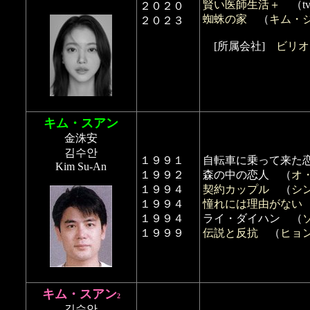
賢い医師生活＋
（tv
２０２０
蜘蛛の家
（
キム・
２０２３
[所属会社]
ビリオ
キム・スアン
金洙安
김수안
１９９１
自転車に乗って来た
Kim Su-An
１９９２
森の中の恋人 （
オ
１９９４
契約カップル
（
シ
１９９４
憧れには理由がない
１９９４
ライ・ダイハン （
１９９９
伝説と反抗
（
ヒョ
キム・スアン
2
김수안