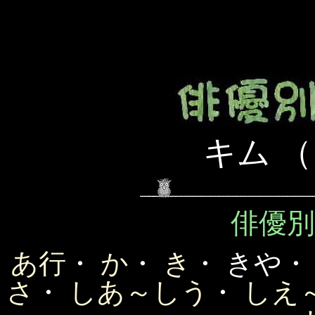
キム 
俳優
あ行
・
か
・
き
・ きや
さ
・
しあ～しう
・
しえ