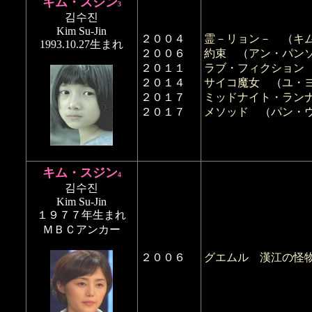
キム・スジン
3
김수진
Kim Su-Jin
２００４
霊－リョン－
（
キ
1993.10.27生まれ
２００６
約束
（
アン・パン
２０１１
ラブ・フィクション
２０１４
サイコ魔女
（
ユ・
２０１７
ミッドナイト・ラン
２０１７
メソッド
（
パン・
キム・スジン
4
김수진
Kim Su-Jin
１９７７年生まれ
ＭＢＣアンカー
２００６
グエムル 漢江の怪