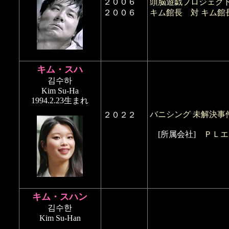
２００６
頭脳遊戯プロジェク
２００６
キム館長 対 キム館長
キム・スハ
김수하
Kim Su-Ha
1994.2.23生まれ
バニシング 未解決事
２０２２
[所属会社]
ＰＬエ
キム・スハン
김수한
Kim Su-Han