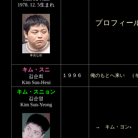
1978. 12. 5生まれ
プロフィー
卑劣な街
キム・スニ
１９９６
俺のもとへ来い
（
김순희
Kim Sun-Heui
キム・スニョン
김순영
Kim Sun-Yeong
→
キム・ヨン
4