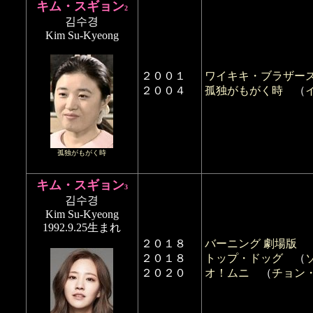
キム・スギョン
2
김수경
Kim Su-Kyeong
２００１
ワイキキ・ブラザー
２００４
孤独がもがく時
（
孤独がもがく時
キム・スギョン
3
김수경
Kim Su-Kyeong
1992.9.25生まれ
２０１８
バーニング 劇場版
２０１８
トップ・ドッグ
（
２０２０
オ！ムニ
（
チョン