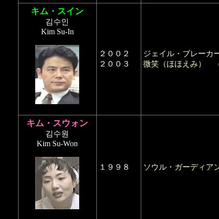
キム・スイン
김수인
Kim Su-In
２００２
ジェイル・ブレーカ
２００３
微笑（ほほえみ）
キム・スウォン
김수원
Kim Su-Won
１９９８
ソウル・ガーディア