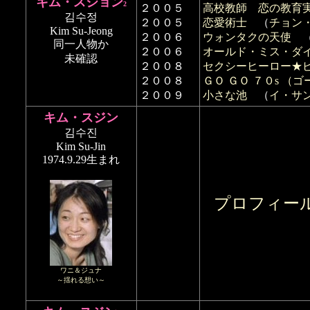
キム・スジョン
2
２００５
高校教師 恋の教育
김수정
２００５
恋愛術士
（
チョン
Kim Su-Jeong
２００６
ウォンタクの天使
同一人物か
２００６
オールド・ミス・ダ
未確認
２００８
セクシーヒーロー★
２００８
ＧＯ ＧＯ ７０s （
２００９
小さな池
（
イ・サ
キム・スジン
김수진
Kim Su-Jin
1974.9.29生まれ
プロフィー
ワニ＆ジュナ
～揺れる想い～