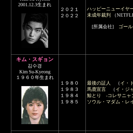
2001.12.3生まれ
ハッピーニューイヤ
２０２１
未成年裁判
（NETFL
２０２２
[所属会社]
ゴール
キム・スギョン
김수경
Kim Su-Kyeong
１９６０年生まれ
１９８０
最後の証人
（
イ・
１９８３
馬鹿宣言
（
イ・ジ
１９８４
鯨とり -コレサニャ
１９８５
ソウル・マダム・レ