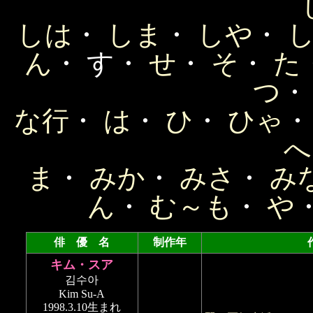
しは
・
しま
・
しや
・
ん
・ す・
せ
・
そ
・
た
つ
な行
・
は
・
ひ
・
ひゃ
へ
ま
・
みか
・
みさ
・
み
ん
・
む～も
・
や
俳 優 名
制作年
キム・スア
김수아
Kim Su-A
1998.3.10生まれ