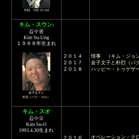
作戦 THE SCAM
キム・スウン
3
김수웅
Kim Su-Ung
１９８８年生まれ
２０１４
情事
（
キム・ジョ
２０１７
金子文子と朴烈（パ
２０１８
ハッピー・トゥゲザ
金子文子と
朴烈（パク・ヨル）
キム・スオ
김수오
Kim Su-O
1993.4.30生まれ
オペレーション・ク
２０１６