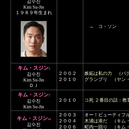
김수진
Kim Su-Jin
１９８９年生まれ
→
コ・ソン
キム・スジン
2
２００２
嫉妬は私の力
（
パ
김수진
２０１０
グランプリ
（
ヤン
Kim Su-Jin
ＤＪ
キム・スジン
7
２０１０
コ死 ２番目の話：教
김수진
Kim Su-Jin
２００３
オー！ビューティフル
キム・スジン
14
２００４
木浦は港だ
（
キム
김수진
２００６
町内一回り （キム・