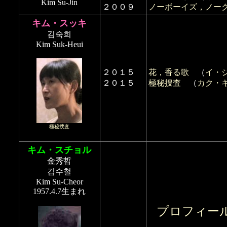
Kim Su-Jin
２００９
ノーボーイズ，ノー
キム・スッキ
김숙희
Kim Suk-Heui
２０１５
花，香る歌
（
イ・
２０１５
極秘捜査
（
カク・
極秘捜査
キム・スチョル
金秀哲
김수철
Kim Su-Cheor
1957.4.7生まれ
プロフィー