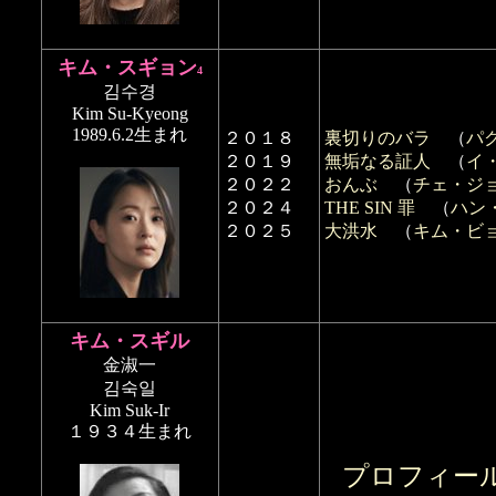
キム・スギョン
4
김수경
Kim Su-Kyeong
1989.6.2生まれ
２０１８
裏切りのバラ
（
パ
２０１９
無垢なる証人
（
イ
２０２２
おんぶ
（
チェ・ジ
２０２４
THE SIN 罪
（
ハン
２０２５
大洪水
（
キム・ビ
キム・スギル
金淑一
김숙일
Kim Suk-Ir
１９３４生まれ
プロフィー