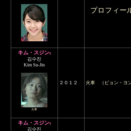
プロフィー
キム・スジン
8
김수진
Kim Su-Jin
２０１２
火車
（
ピョン・ヨ
火車
キム・スジン
9
김수진