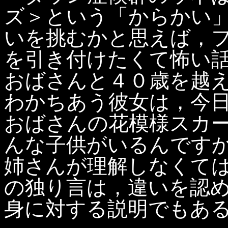
ズ＞という「からかい
いを挑むかと思えば，
を引き付けたくて怖い
おばさんと４０歳を越
わかちあう彼女は，今
おばさんの花模様スカ
んな子供がいるんです
姉さんが理解しなくて
の独り言は，違いを認
身に対する説明でもあ