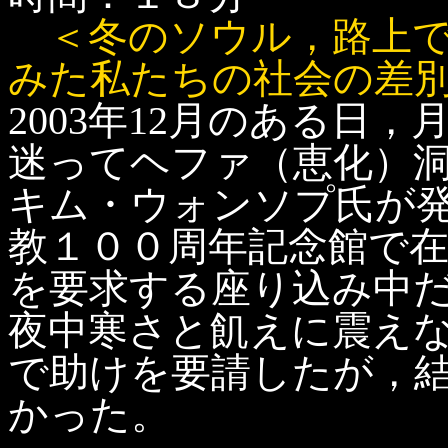
＜冬のソウル，路上
みた私たちの社会の差
2003年12月のある日
迷ってヘファ（恵化）
キム・ウォンソプ氏が
教１００周年記念館で
を要求する座り込み中だ
夜中寒さと飢えに震え
で助けを要請したが，
かった。