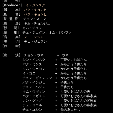
[原    作]　

[Producer]　
イ・ジンスク
[脚    本]　
パク・キョンヒ
[監    督]　
パク・キョンヒ
[助 監 督]　チャン・スヨン

[撮    影]　キム・チョルジュ

[照　　明]　キム・チュノ

[編　　集]　チェ・ジェグン、オム・ジンファ

[音    楽]　
ノ・ヨンシム
[美    術]　チェ・ジェフン

[武    術]　

[出    演]　チョン・ウネ　　　　→　ウネ

  　　　　　シン・インスク　　　→　可愛いいおばさん

  　　　　　パク・ミンス　　　　→　からかう子供たち

  　　　　　キム・ジェヨン　　　→　からかう子供たち

  　　　　　イ・ゴニ　　　　　　→　からかう子供たち

  　　　　　チョン・ギョンフン　→　からかう子供たち

  　　　　　パク・インジェ　　　→　子供たち

  　　　　　チョン・ヘジン　　　→　子供たち

  　　　　　キム・ウギョン　　　→　可愛いおばさんの夫

  　　　　　パク・ミギョン　　　→　可愛いおばさんの客家族

  　　　　　カン・グァノ　　　　→　可愛いおばさんの客家族

  　　　　　チェ・ヨエル　　　　→　可愛いおばさんの客家族

  　　　　　チュ・ユシン　　　　→　母の友人たち
