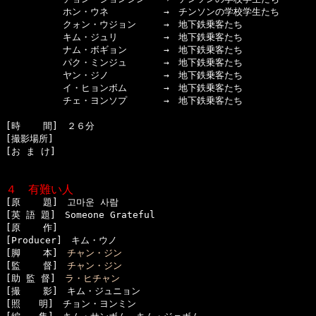
  　　　　　ホン・ウネ　　　　　　→　チンソンの学校学生たち

  　　　　　クォン・ウジョン　　　→　地下鉄乗客たち

  　　　　　キム・ジュリ　　　　　→　地下鉄乗客たち

  　　　　　ナム・ボギョン　　　　→　地下鉄乗客たち

  　　　　　パク・ミンジュ　　　　→　地下鉄乗客たち

  　　　　　ヤン・ジノ　　　　　　→　地下鉄乗客たち

  　　　　　イ・ヒョンボム　　　　→　地下鉄乗客たち

  　　　　　チェ・ヨンソプ　　　　→　地下鉄乗客たち

[時    間]　２６分

[撮影場所]　

[お ま け]

４　有難い人

[原    題]　고마운 사람

[英 語 題]　Someone Grateful

[原    作]　

[Producer]　キム・ウノ

[脚    本]　
チャン・ジン
[監    督]　
チャン・ジン
[助 監 督]　
ラ・ヒチャン
[撮    影]　キム・ジュニョン

[照　　明]　チョン・ヨンミン
