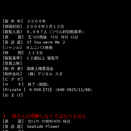
[製 作 年]　２００５年

[韓国封切]　２００６年１月１２日

[観覧人員]　９,９８７人（ソウル封切館基準）

[原    題]　五つの視線　다섯 개의 시선

[英 語 題]　If You were Me ２

[ジャンル]　オムニバス映画

[時    間]　１１３分

[観覧基準]　１２歳以上 観覧可

[受賞上映]　　　　

[制 作 者]　国家人権委員会

[制作会社]　（株）デジタル スダ

[ビ デ オ]　

[Ｈ    Ｐ]　終了（韓国）

[Private ]　K-DVD【72】（640-2025/11/08）

[お ま け] 

１　姉さんが理解しなくてはなりません

[原    題]　언니가 이해하셔야 돼요

[英 語 題]　SeaSide Flower
