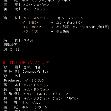
[編　　集]　キム・サンボム、キム・ジェボム

[音    楽]　ハン・ジェグォン

[美    術]　キム・ヒョシン

[出    演]　
リュ・スンニョン
　→　キム・ジュジュン

イ・ジヨン
　　　　→　ユン・ギョンシン

コン・ホソク
　　　→　キム部長　キム・ジョンオ（金鍾五）

パク・ソヌ
　　　　→　チョ係長　

[時    間]　２４分

[撮影場所]　

[お ま け]

５　鍾路（チョンノ），冬

[原    題]　종로, 겨울

[英 語 題]　Jongno,Winter

[原    作]　

[Producer]　
イ・ジンスク
[脚    本]　
キム・ドンウォン
[監    督]　
キム・ドンウォン
[助 監 督]　チョン・イルゴン、イ・ミヨン

[撮    影]　キム・ソクチョン，チョン・イルゴン

[照　　明]　キム・ギムン

[編　　集]　キム・ドンウォン
