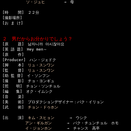
ソ・ジュヒ
　　　　　→　母

[時    間]　２２分

[撮影場所]　

[お ま け]

２　男だからお分かりでしょう？

[原    題]　남자니까 아시잖아요

[英 語 題]　Hey men～

[原    作]　

[Producer]　ハン・ジェドク

[脚    本]　
リュ・スンワン
[監    督]　
リュ・スンワン
[助 監 督]　イ・ソンフン

[撮    影]　チョ・ヨンギュ

[照　　明]　チョン・ソンチョル

[編　　集]　オク・イムシク

[音    楽]　

[美    術]　プロダクションデザイナー：パク・イリョン

[武    術]　
チョン・ドゥホン
[出    演]　
キム・スヒョン
　　　　→　ウシク

アン・ギルガン
　　　　→　パク・チュンチョル　ホモ

イ・ジョンホン
　　　　→　チャンス　高卒
