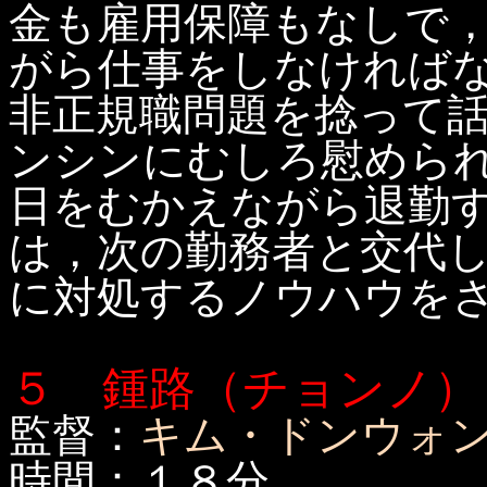
金も雇用保障もなしで
がら仕事をしなければ
非正規職問題を捻って
ンシンにむしろ慰めら
日をむかえながら退勤
は，次の勤務者と交代
に対処するノウハウを
５ 鍾路（チョンノ）
監督：
キム・ドンウォ
時間：１８分