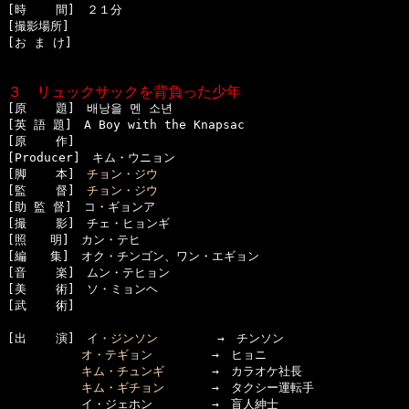
[時    間]　２１分

[撮影場所]　

[お ま け]

３　リュックサックを背負った少年

[原    題]　배낭을 멘 소년

[英 語 題]　A Boy with the Knapsac

[原    作]　

[Producer]　キム・ウニョン

[脚    本]　
チョン・ジウ
[監    督]　
チョン・ジウ
[助 監 督]　コ・ギョンア

[撮    影]　チェ・ヒョンギ

[照　　明]　カン・テヒ

[編　　集]　オク・チンゴン、ワン・エギョン

[音    楽]　ムン・テヒョン

[美    術]　ソ・ミョンヘ

[武    術]　

[出    演]　
イ・ジンソン
　　　　　→　チンソン

オ・テギョン
　　　　　→　ヒョニ

キム・チュンギ
　　　　→　カラオケ社長

キム・ギチョン
　　　　→　タクシー運転手

  　　　　　イ・ジェホン　　　　　→　盲人紳士
