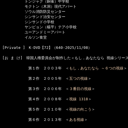
　　　　　　トンジャク（銅雀）中学校

　　　　　　モクトン（木洞）現代アパート

　　　　　　ソウル消防防災センター

　　　　　　シンサンド治安センター

　　　　　　シンサンド小学校

　　　　　　ヤンピョン（楊平）テア小学校

　　　　　　ユーアンドミーアパート

　　　　　　イルソン食堂

[Private ]　K-DVD【72】（640-2025/11/08）

[お ま け]　韓国人権委員会が制作した＜もし，あなたなら 視線シリーズ
　　　　　　　第１作　２００３年　＜
もし，あなたなら ～６つの視線
＞

　　　　　　　第２作　２００５年　＜
五つの視線
＞

　　　　　　　第３作　２００６年　＜
３番目の視線
＞

　　　　　　　第４作　２００８年　＜
視線 1318
＞

　　　　　　　第５作　２０１０年　＜
視線の向こう
＞

　　　　　　　第６作　２０１３年　＜
ある視線
＞
