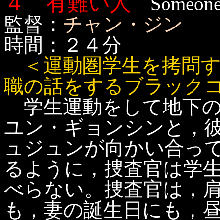
４ 有難い人
Someone 
監督：
チャン・ジン
時間：２４分
＜運動圏学生を拷問
職の話をするブラック
学生運動をして地下の
ユン・ギョンシンと，
ュジュンが向かい合っ
るように，捜査官は学
べらない。捜査官は，
も，妻の誕生日にも，