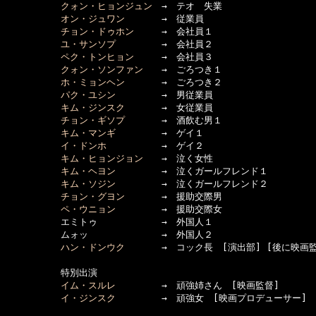
クォン・ヒョンジュン
　→　テオ　失業

オン・ジュワン
　　　　→　従業員

チョン・ドゥホン
　　　→　会社員１

ユ・サンソプ
　　　　　→　会社員２

ペク・トンヒョン
　　　→　会社員３

クォン・ソンファン
　　→　ごろつき１

ホ・ミョンヘン
　　　　→　ごろつき２

パク・ユシン
　　　　　→　男従業員

キム・ジンスク
　　　　→　女従業員

チョン・ギソプ
　　　　→　酒飲む男１

キム・マンギ
　　　　　→　ゲイ１

イ・ドンホ
　　　　　　→　ゲイ２

キム・ヒョンジョン
　　→　泣く女性

キム・ヘヨン
　　　　　→　泣くガールフレンド１

キム・ソジン
　　　　　→　泣くガールフレンド２

チョン・グヨン
　　　　→　援助交際男

ペ・ウニョン
　　　　　→　援助交際女

　　　　　　エミトゥ　　　　　　　→　外国人１

　　　　　　ムォッ　　　　　　　　→　外国人２

ハン・ドンウク
　　　　→　コック長　[演出部] [後に映画監
　　　　　　特別出演

イム・スルレ
　　　　　→　頑強姉さん　[映画監督]

イ・ジンスク
　　　　　→　頑強女　[映画プロデューサー]
