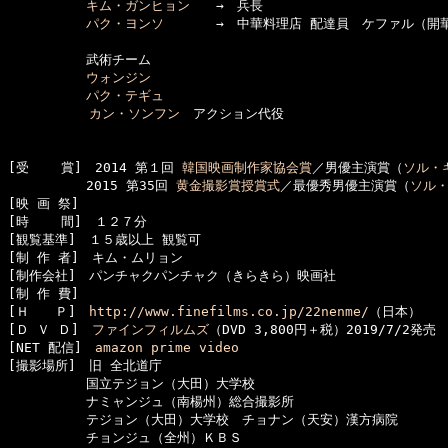
キム・ガンヒョン
　　→　兵長

パク・ヨンソ
　　　　→　中華料理店 配達員　ケファル（開華
　　　　　　武術チーム

ウォンジン
パク・テギュ
カン・ソンフン
　アクション代役

[受    賞]　2014 第１回 
韓国映画制作家協会賞
／男優主演賞（
ソル・
　　　　　　2015 第35回 
黄金撮影賞授賞式
／最優秀男優主演賞（
ソル
[映 画 祭]　

[時    間]　１２７分

[観覧基準]　１５歳以上 観覧可　　

[制 作 者]　キム・ムリョン

[制作会社]　パンチャクパンチャク（きらきら）映画社

[制 作 費]　

[Ｈ　　Ｐ]　
http://www.finefilms.co.jp/22nenme/
（日本）

[Ｄ Ｖ Ｄ]　
ファインフィルムズ
（DVD 3,800円＋税）2019/7/2発売

[NET 配信]　
amazon prime video
[撮影場所]　旧 全北道庁

　　　　　　国立テジョン（大田）大学校

　　　　　　ナミャンジュ（南楊州）総合撮影所

　　　　　　テジョン（大田）大学校　チョナン（天安）漢方病院

　　　　　　チョンジュ（全州）ＫＢＳ
