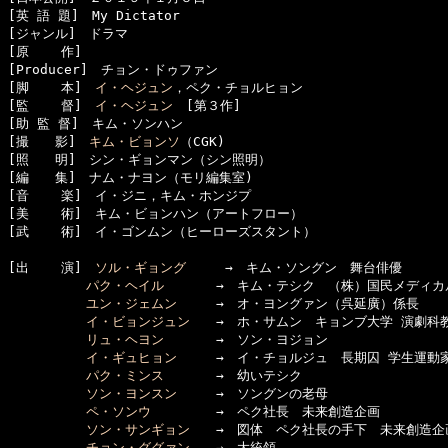
[英 語 題]　My Dictator

[ジャンル]　ドラマ

[原    作]　

[Producer]　チョン・ドゥファン

[脚    本]　
イ・ヘジュン
，ペク・チョルヒョン

[監    督]　
イ・ヘジュン
　[第３作]

[助 監 督]　キム・ソンハン

[撮　　影]　
キム・ビョンソ
（CGK)

[照　　明]　シン・ギョンマン（シン照明）

[編　　集]　ナム・ナヨン（モリ編集室)

[音    楽]　イ・ジニ，キム・ホンジプ

[美    術]　キム・ビョンハン（アートフロー）

[武    術]　イ・ゴンムン（ヒーローズスタント）

[出    演]　
ソル・ギョング
　　　→　キム・ソングン　舞台俳優

パク・ヘイル
　　　　→　キム・テシク　（株）国民メディカル
ユン・ジェムン
　　　→　オ・ヨングァン（呉延廣）係長

イ・ビョンジュン
　　→　ホ・サムン　キョンブ大学 演劇科教
リュ・ヘヨン
　　　　→　ソン・ヨジョン

イ・ギュヒョン
　　　→　イ・チョルジュ　長期囚 学生運動家
パク・ミンス
　　　　→　幼いテシク

ソン・ヨンスン
　　　→　ソングンの老母

ペ・ソンウ
　　　　　→　ペク社長　未来創造企画

ソン・サンギョン
　　→　図体　ペク社長の手下　未来創造企画
チョン・ググァン
　　→　大統領
