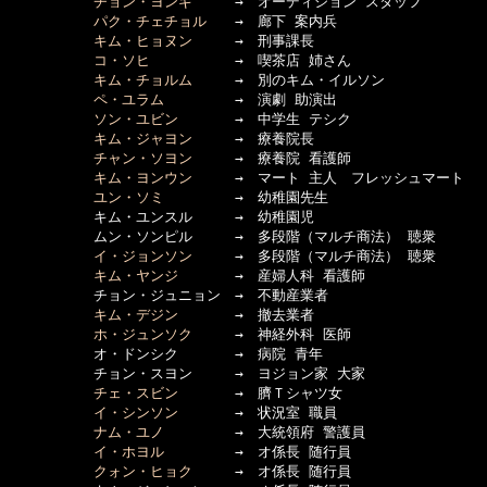
チョン・ヨンギ
　　　→　オーディション スタッフ

パク・チェチョル
　　→　廊下 案内兵

キム・ヒョヌン
　　　→　刑事課長

コ・ソヒ
　　　　　　→　喫茶店 姉さん

キム・チョルム
　　　→　別のキム・イルソン

ペ・ユラム
　　　　　→　演劇 助演出

ソン・ユビン
　　　　→　中学生 テシク

キム・ジャヨン
　　　→　療養院長

チャン・ソヨン
　　　→　療養院 看護師

キム・ヨンウン
　　　→　マート 主人　フレッシュマート

ユン・ソミ
　　　　　→　幼稚園先生

　　　　　　キム・ユンスル　　　→　幼稚園児

　　　　　　ムン・ソンピル　　　→　多段階（マルチ商法） 聴衆

イ・ジョンソン
　　　→　多段階（マルチ商法） 聴衆

キム・ヤンジ
　　　　→　産婦人科 看護師

　　　　　　チョン・ジュニョン　→　不動産業者

キム・デジン
　　　　→　撤去業者

ホ・ジュンソク
　　　→　神経外科 医師

　　　　　　オ・ドンシク　　　　→　病院 青年

　　　　　　チョン・スヨン　　　→　ヨジョン家 大家

チェ・スビン
　　　　→　臍Ｔシャツ女

イ・シンソン
　　　　→　状況室 職員

ナム・ユノ
　　　　　→　大統領府 警護員

イ・ホヨル
　　　　　→　オ係長 随行員

クォン・ヒョク
　　　→　オ係長 随行員
