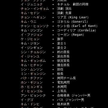
イ・ジュニョク
　　　→　キチョル　劇団の同僚

チョン・インギョム
　→　演劇 演出

キム・セドン
　　　　→　演劇 先輩

チョン・ヘギュン
　　→　リア王（King Lear）

キム・ウニ
　　　　　→　ゴネリル（Goneril）

チャン・ヒョンソク
　→　ケント伯（Earl of Kent）

　　　　　　キム・ジンゴン　　　→　コーディリア（Cordelia）

イ・ファジョン
　　　→　リーガン（Regan）

ケ・ジヒョン
　　　　→　旗手

　　　　　　キム・ジヨン　　　　→　楽士１

　　　　　　イ・ジンギョン　　　→　楽士２

シン・チョルジン
　　→　村の里長

イ・ジャンユ
　　　　→　派出所長

キム・ギョンボム
　　→　状況室長

キム・ヒチャン
　　　→　撤去班長

シン・ムンソン
　　　→　担任

ミン・ギョンジン
　　→　校長

パク・チファン
　　　→　拷問チーム長

ホン・ギジュン
　　　→　電気拷問

ホ・ヒョンギュ
　　　→　水拷問

イ・ヒョンゴル
　　　→　上等兵　
　　　　　　アン・ビョンシク　　→　合格発表 ジャンパー男

イ・グゴ
　　　　　　→　バス ジャンパー男

キム・ドンヒ
　　　　→　植木鉢男
