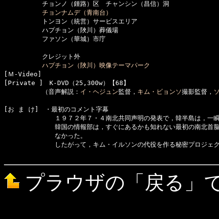
　　　　　　チョンノ（鍾路）区　チャンシン（昌信）洞

チョンナムデ（青南台）
　　　　　　トンヨン（統営）サービスエリア

　　　　　　ハプチョン（陜川）葬儀場

　　　　　　ファソン（華城）市庁

　　　　　　クレジット外

ハプチョン（陜川）映像テーマパーク
[Ｍ-Video]　

[Private ]　K-DVD（25,300w）【68】

　　　　　　（音声解説：
イ・ヘジュン
監督，
キム・ビョンソ
撮影監督，
[お ま け]　・最初のコメント字幕

　　　　　　　　１９７２年７・４南北共同声明の発表で，韓半島は，一瞬
　　　　　　　　韓国の情報部は，すぐにあるかも知れない最初の南北首脳
　　　　　　　　なかった。

　　　　　　　　したがって，キム・イルソンの代役を作る秘密プロジェク
プラウザの「戻る」