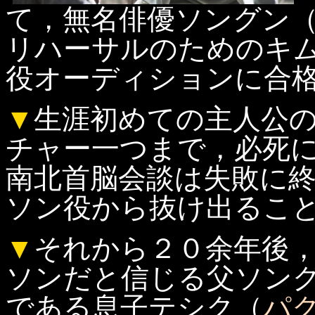
て，無名俳優ソングン
リハーサルのためのキ
役オーディションに合
▼
生涯初めての主人公
チャー一つまで，必死
南北首脳会談は失敗に
ソン役から抜け出るこ
▼
それから２０余年後
ソンだと信じる父ソン
である息子テシク（
パ