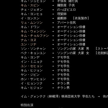
　　　　　　キム・ジュヒョン　　→　オ係長 随行員

キム・スビン
　　　　→　麺類屋 子供

　　　　　　チェ・ジェオン　　　→　のっぽピエロ

　　　　　　キム・ヨンヒョ　　　→　理髪師

　　　　　　イ・ヨンスン　　　　→　裁断師　　[衣装製作]

リュ・ムンソン
　　　→　アパート住民

　　　　　　キム・ドワン　　　　→　オーディション俳優

キム・ウォンジン
　　→　オーディション俳優

キム・チョルファン
　→　オーディション俳優

ナム・ヨヌ
　　　　　→　オーディション俳優

ユン・ジナ
　　　　　→　オーディション俳優

　　　　　　ソン・ソンチャン　　→　ソングンの家 大家 男　　[ストーリ
　　　　　　ペク・キョンユン　　→　ソングンの家 大家 女　　[北朝鮮語
　　　　　　キム・ヨンデ　　　　→　デモ学生

　　　　　　イン・ミニョク　　　→　デモ学生

ユン・セヒョン
　　　→　デモ学生

　　　　　　キム・ヒジョン　　　→　デモ学生

　　　　　　ヤン・ジビン　　　　→　デモ学生

　　　　　　ホン・サンヒョン　　→　デモ学生

　　　　　　イ・ヒョンソク　　　→　チラシ男

　　　　　　キム・ヒジョン　　　→　チラシ男

　　　　　　イム・グォンテク（林權澤）映画芸術大学 学生たち　→　街の
　　　　　　特別出演
