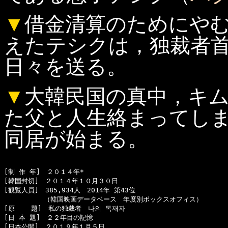
▼
借金清算のためにや
えたテシクは，独裁者
日々を送る。
▼
大韓民国の真中，キ
た父と人生絡まってし
同居が始まる。
[制 作 年]　２０１４年*

[韓国封切]　２０１４年１０月３０日

[観覧人員]　385,934人　2014年 第43位

　　　　　　（韓国映画データベース　年度別ボックスオフィス）

[原    題]　私の独裁者　나의 독재자

[日 本 題]　２２年目の記憶

[日本公開]　２０１９年１月５日
