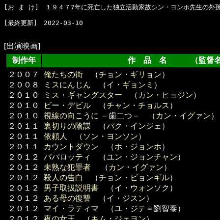
[お ま け]　１９４７7年に死亡した独立活動家故シン・ヨンホ先生の外孫
[最終更新]　2022-03-10

[出演映画]
制作年
作 品 名 （監督
２００７
俺たちの街
（
チョン・ギリョン
）
２００８
ミスにんじん
（
イ・ギョンミ
）
２０１０
ミス・ギャングスター
（
カン・ヒョジン
）
２０１０
ビー・デビル
（
チャン・チョルス
）
２０１０
視線の向こうに
－歯二つ－ （
カン・イグァン
）
２０１１
裏切りの陰謀
（
パク・インジェ
）
２０１１
依頼人
（
ソン・ヨンソン
）
２０１１
カウントダウン
（
ホ・ジョンホ
）
２０１２
パパロッティ
（
ユン・ジョンチャン
）
２０１２
未熟な犯罪者
（
カン・イグァン
）
２０１２
殺人の告白
（
チョン・ビョンギル
）
２０１２
男子取扱説明書
（
イ・ウォンソク
）
２０１２
ある母の復讐
（
イ・ジスン
）
２０１２
マイ・ラティマ
（
ユ・ジテ
＝劉智泰）
２０１２
夜の女王
（
キム・ジェヨン
）