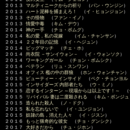
２０１３
マルティニークからの祈り
（
パン・ウンジン
）
２０１３
ハート泥棒を捕まえろ！
（
イ・ヒョンジョン
）
２０１３
その怪物
（
ファン・イノ
）
２０１３
情愛中毒
（
キム・デウ
）
２０１４
神の一手
（
チョ・ボムグ
）
２０１４
私の愛，私の花嫁
（
イム・チャンサン
）
２０１４
２２年目の記憶
（
イ・ヘジュン
）
２０１４
ビッグマッチ
（
チェ・ホ
）
２０１４
尚衣院 －サンイウォン－
（
イ・ウォンソク
）
２０１４
ワーキングガール
（
チョン・ボムシク
）
２０１４
ベテラン
（
リュ・スンワン
）
２０１４
オフィス 檻の中の群狼
（
ホン・ウォンチャン
）
２０１５
ビューティー・インサイド
（
ペク・チョンヨル
２０１５
インサイダーズ 内部者たち
（
ウ・ミノ
）
２０１５
恋するインターン ～現場からは以上です！～
（
２０１５
リバイバル 妻は二度殺される
（
キム・ボンジュ
２０１５
造られた殺人
（
ノ・ドク
）
２０１５
私を忘れないで
（
イ・ユンジョン
）
２０１５
奴隷の島，消えた人々
（
イ・ジスン
）
２０１６
もっと猟奇的な彼女
（
チョ・グンシク
）
２０１７
大好きだから
（
チュ・ジホン
）