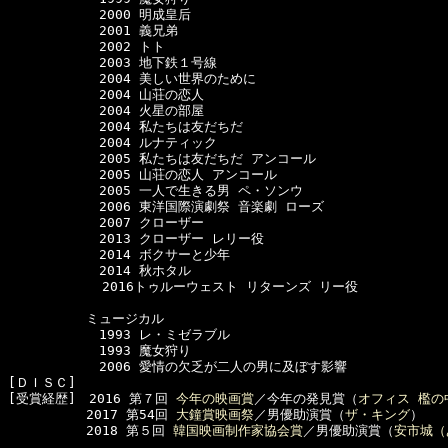
　　　　　　　2000 明成皇后

　　　　　　　2001 義兄弟

　　　　　　　2002 トト

　　　　　　　2003 地下鉄１号線

　　　　　　　2004 美しい世界のために

　　　　　　　2004 山荘の恋人

　　　　　　　2004 火星の部屋

　　　　　　　2004 私たちは友だちだ

　　　　　　　2004 ルナティック

　　　　　　　2005 私たちは友だちだ アンコール

　　　　　　　2005 山荘の恋人 アンコール

　　　　　　　2005 一人で生きる男 ペ・ソンウ

　　　　　　　2006 東洋国際演劇祭 音楽劇 ローズ

　　　　　　　2007 クローザー

　　　　　　　2013 クローザー レリー役

　　　　　　　2014 ボクサーと少年

　　　　　　　2014 秋ホタル

  　　　　　　2016トゥルーウェスト リターンズ リー役

　　　　　　ミュージカル

　　　　　　　1993 レ・ミゼラブル

　　　　　　　1993 魔女狩り 

　　　　　　　2006 愛情の欠乏が二人の男に及ぼす影響

[ＤＩＳＣ]

[受賞経歴]　2016 第７回 
今年の映画賞
／今年の発見賞（
オフィス 檻の
　　　　　　2017 第54回 
大鐘賞映画祭
／男優助演賞（
ザ・キング
）

　　　　　　2018 第５回 
韓国映画制作家協会賞
／男優助演賞（
安市城（