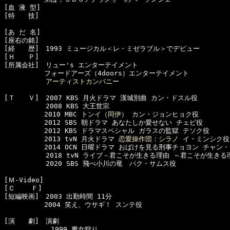
[血 液 型]　

[特　　技]　

[あ だ 名]　

[座右の銘]　

[経　　歴]　1993 ミュージカル＜レ・ミゼラブル＞でデビュー

[Ｈ　　Ｐ]

[所属会社]　リュー's エンターテイメント

　　　　　　フォードアーズ（4doors）エンターテイメント 

アーティストカンパニー
[Ｔ　　Ｖ]　2007 KBS 月火ドラマ 漢城別曲 カン・ドスル役 

  　　　　　2008 KBS 大王世宗

　　　　　　2010 MBC 
トンイ（同伊）
 カン・ジョンヒョク役 

　　　　　　2012 SBS 朝ドラマ あなたしか愛せない チェビ役

　　　　　　2012 KBS ドラマスペシャル ガラスの監獄 テソク役

　　　　　　2013 tvN 月火ドラマ 
恋愛操作団：シラノ
 イ・ミンシク役 
　　　　　　2014 OCN 日曜ドラマ おばけを見る刑事チョヨン チャン・
  　　　　　2018 tvN ライブ－君こそが生きる理由 ～君こそが生きる
  　　　　　2020 SBS 飛べ小川の竜　パク・サムス役

[Ｍ-Video]　

[Ｃ    Ｆ]　

[短編映画]　2003 出勤時間 11分

　　　　　　2004 笑え、ウサギ！ スンテ役

[演　　劇]　演劇

　　　　　　　1999 魔女狩り
