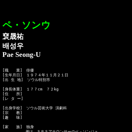
ペ・ソンウ
裵晟祐
배성우
Pae Seong-U
[職　　業]　俳優

[生年月日]　１９７４年１１月２１日

[出 生 地]　ソウル特別市

[身長体重]　１７７cm　７２kg

[住　　所]　

[レ タ ー]　

[出身学校]　ソウル芸術大学 演劇科

[宗　　教]　

[趣　　味]　

[家　　族]　独身

　　　　　　弟は，ＳＢＳアナウンサーのペ・ソンジェ
