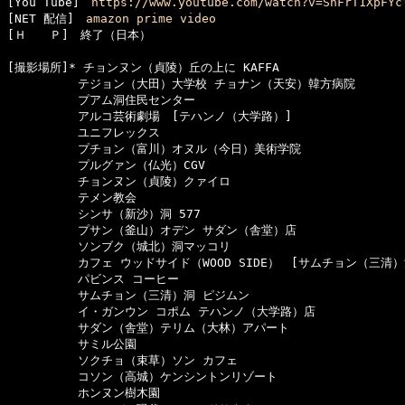
[You Tube]　
https://www.youtube.com/watch?v=SnFrT1XpFYc
[NET 配信]　
amazon prime video
[Ｈ　　Ｐ]　終了（日本）

[撮影場所]* チョンヌン（貞陵）丘の上に KAFFA

　　　　　　テジョン（大田）大学校 チョナン（天安）韓方病院

　　　　　　プアム洞住民センター

　　　　　　アルコ芸術劇場　[テハンノ（大学路）]

　　　　　　ユニフレックス

　　　　　　プチョン（富川）オヌル（今日）美術学院

　　　　　　プルグァン（仏光）CGV

　　　　　　チョンヌン（貞陵）クァイロ

　　　　　　テメン教会

　　　　　　シンサ（新沙）洞 577

　　　　　　プサン（釜山）オデン サダン（舎堂）店

　　　　　　ソンブク（城北）洞マッコリ

　　　　　　カフェ ウッドサイド（WOOD SIDE）　[サムチョン（三清）洞
　　　　　　パビンス コーヒー

　　　　　　サムチョン（三清）洞 ピジムン

　　　　　　イ・ガンウン コポム テハンノ（大学路）店

　　　　　　サダン（舎堂）テリム（大林）アパート

　　　　　　サミル公園

　　　　　　ソクチョ（束草）ソン カフェ

　　　　　　コソン（高城）ケンシントンリゾート

　　　　　　ホンヌン樹木園
