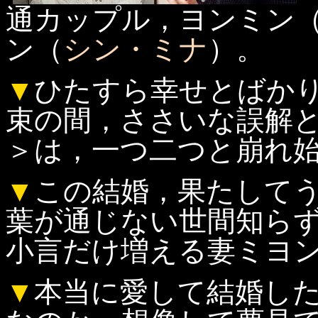
通カップル，ヨンミン
ン（
シン・ミナ
）。
▼
ひたすら幸せとばか
束の間，ささいな誤解
＞は，一つ二つと崩れ
▼
この結婚，果たして
葉が通じない世間知ら
小言だけ増える妻ミヨ
▼
本当に愛して結婚し