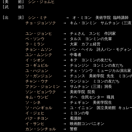
[美    術]　
シン・ジョムヒ
[武    術]　

[出    演]　
シン・ミナ
　　　　　→　オ・ミヨン　美術学院 臨時講師

チョ・ジョンソク
　　→　キム・ヨンミン　サムチョン（三清）
ユン・ジョンヒ
　　　→　チェさん　スンヒ　作詞家

ペ・ソンウ
　　　　　→　タルス　ヨンミンの先輩

ラ・ミラン
　　　　　→　大家　カフェ経営　　　　　　　　
チョン・ムソン
　　　→　パン・ヘイル　詩人パン・モグォン
ユン・ムンシク
　　　→　中毒者　　　　　　　　　　　　　
イ・シオン
　　　　　→　キテ　ヨンミンの友だち

コ・ギュピル
　　　　→　チョンジン　ヨンミンの友だち

ユ・ハジュン
　　　　→　チェ・ソンウ　ミュージカル演出家

ソ・ガンジュン
　　　→　チュンス　美術学院 先生　ミヨンの
チャン・ウナ
　　　　→　ウンジョン　ミヨンの友だち

ファン・ジョンミン
　→　サムチョン（三清）洞長

ソン・ビョンウク
　　→　美術学院 院長

キム・ウンビ
　　　　→　チヘ　住民センター 職員

ソ・シネ
　　　　　　→　チェギョン　美術学院生

ソ・ハンギョル
　　　→　ユ・イニョン　国立美術館 キュレー
イ・ジェヒ
　　　　　→　ミヨンの母

パク・チヨン
　　　　→　看護師

イ・サンヒ
　　　　　→　映画館コンパニオン

カン・シンチョル
　　→　警察
