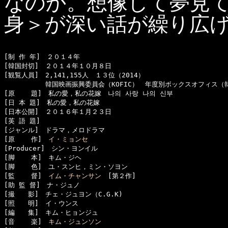
なのか。想像して夢見
身＞が深い話が繰り広
[制 作 年]　２０１４年

[韓国封切]　２０１４年１０月８日

[観覧人員]　2,141,155人　１３位（2014）

  　　　　　韓国映画振興委員会（KOFIC）　年度別ボックスオフィス（韓
[原    題]　私の愛，私の花嫁　나의 사랑 나의 신부

[日 本 題]　私の愛，私の花嫁

[日本公開]　２０１６年１月２３日

[英 語 題]　

[ジャンル]　ドラマ，メロドラマ

[原    作]　
イ・ミョンセ
[Producer]　シン・ヨンイル

[脚    本]　キム・ジヘ

[脚    色]　ユ・スンヒ，ミン・ソヨン

[監    督]　
イム・チャンサン
　[第２作]

[助 監 督]　ナ・ジュノ

[撮　　影]　チェ・ジュヨン（C.G.K)

[照　　明]　イ・ウンス

[編　　集]　キム・ヒョンジュ

[音    楽]　
キム・ジュンソン