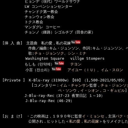
　　　　　　ヒョンデ（現代）ワールドサウナ

　　　　　　LW コンベンションセンター

　　　　　　チャンドク第一教会

　　　　　　チョンウォン教会

　　　　　　トクス教会

　　　　　　マンダグレ コーヒー

　　　　　　チョンノ（鍾路）シゴルチプ（田舎の家）

[挿 入 曲]　主題曲　私の愛，私の花嫁
　　　　　　　作曲／編曲:キム・ジュンソン、作詞:キム・ジュンソン、ペ
　　　　　　　歌:
チョ・ジョンソク
、
シン・ミナ
  　　　　　Washington Square　 villge Stompers

　　　　　　もしも（만약에）
テヨン
  　　　　　小言（잔소리）
アイユー（ＩＵ）
、
イム・スロン
[Private ]　K-Blu-ray（31900w）【69】（1,500-2021/05/05）

  　　　　　　 [コメンタリー：
イム・チャンサン
監督，
チョ・ジョンソ
ペ・ソンウ
，
イ・シオン
，
コ・ギュピル
]

　　　　　　J-Blu-ray-Rec（37-23 夜警日記 １～10）

  　　　　　J-Blu-ray-Rec（46-29）

[お ま け]　・この映画は，１９９０年に監督
イ・ミョンセ
，主演
パク・
　　　　　　　公開され，ヒットした＜
私の愛，私の花嫁
＞をリメイクした