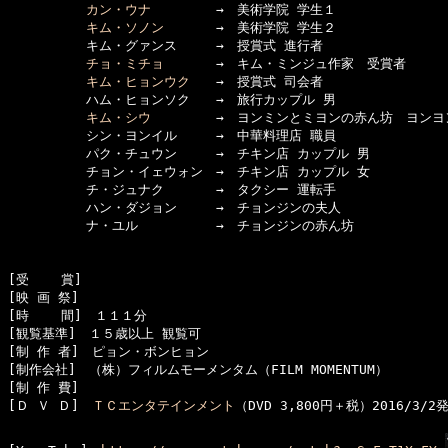
カン・ウナ
　　　　　→　美術学院 学生１

キム・ソノン
　　　　→　美術学院 学生２

　　　　　　キム・グァンス　　　→　授賞式 進行者

チョ・ミチョ
　　　　→　キム・ミンジュ作家　受賞者

キム・ヒョンウク
　　→　授賞式 司会者

　　　　　　ハム・ヒョンソク　　→　旅行カップル 男

キム・シウ
　　　　　→　ヨンミンとミヨンの赤ん坊　ヨンヨン
　　　　　　シン・ヨンイル　　　→　中華料理店 職員

　　　　　　パク・チュウン　　　→　チキン店 カップル 男

　　　　　　チョン・イェウォン　→　チキン店 カップル 女

　　　　　　チ・ジュナク　　　　→　タクシー 運転手

　　　　　　ハン・ダジョン　　　→　チョンジンの夫人

　　　　　　ナ・ユル　　　　　　→　チョンジンの赤ん坊

[受    賞]　

[映 画 祭]　

[時    間]　１１１分

[観覧基準]　１５歳以上 観覧可　　

[制 作 者]　ピョン・ボンヒョン

[制作会社]　（株）フィルムモーメンタム（FILM MOMENTUM）

[制 作 費]　

[Ｄ Ｖ Ｄ]　
ＴＣエンタテインメント
（DVD 3,800円＋税）2016/3/2発