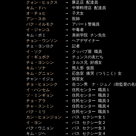
クォン・ヒョクス
　　→　豚足店 配達員

キム・ドハ
　　　　　→　中華料理店 配達員

オ・チョヒ
　　　　　→　子犬女

アン・スホ
　　　　　→　医師

パク・イルモク
　　　→　アパート警備員

イ・ジャンユ
　　　　→　中毒者

　　　　　　キム・ボミ　　　　　→　美術学院 チン先生

チョン・ウンソン
　　→　ヘアデザイナー

　　　　　　チェ・ヨンロク　　　→　記者

イ・ソク
　　　　　　→　クッパブ屋 職員

イ・ギュボク
　　　　→　チュンスの友だち

チェ・ヨンシン
　　　→　タルス兄 好感女

キム・ソナ
　　　　　→　熊人形 仮面

キム・グニョン
　　　→　応急室 痛哭（つうこく）女

　　　　　　チャン・イジュ　　　→　病室女

チョ・ヒョンシク
　　→　合コン男　ナ・ジュノ（助監督の名前
イ・ハンセム
　　　　→　住民センター 職員１

ソ・ミンギョン
　　　→　住民センター 職員２

チョ・アラ
　　　　　→　住民センター 職員３

チャ・スンミン
　　　→　住民センター 職員４

パク・ミリ
　　　　　→　住民センター 職員５

カン・ヒョンジョン
　→　バス セクシー女１

イ・ヨン
　　　　　　→　バス セクシー女２

　　　　　　パク・ウニョン　　　→　バス セクシー女３

　　　　　　キム・ジヘ　　　　　→　バス セクシー女４
