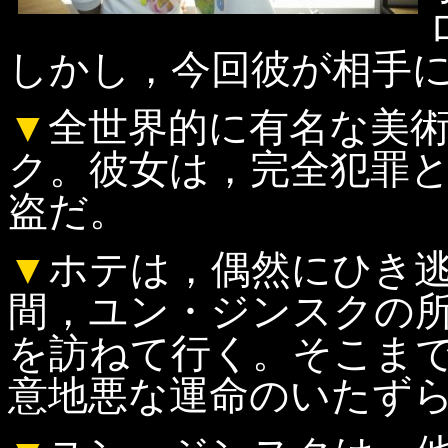
しかし，今回彼が相手
▼
全世界的に有名な美
ク。彼女は，完全犯罪
盗だ。
▼
ホテは，偶然にひき
間，ユン・ジンスクの
を訪ねて行く。そこま
意地悪な運命のいたず