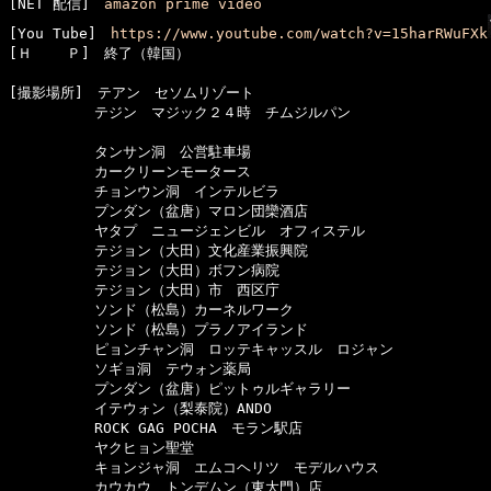
[NET 配信]　
amazon prime video
[You Tube]　
https://www.youtube.com/watch?v=15harRWuFXk
[Ｈ    Ｐ]　終了（韓国）

[撮影場所]　テアン　セソムリゾート

　　　　　　テジン　マジック２４時　チムジルパン

　　　　　　タンサン洞　公営駐車場

　　　　　　カークリーンモータース

　　　　　　チョンウン洞　インテルビラ

　　　　　　プンダン（盆唐）マロン団欒酒店

　　　　　　ヤタプ　ニュージェンビル　オフィステル

　　　　　　テジョン（大田）文化産業振興院

　　　　　　テジョン（大田）ボフン病院

　　　　　　テジョン（大田）市　西区庁

　　　　　　ソンド（松島）カーネルワーク

　　　　　　ソンド（松島）プラノアイランド

　　　　　　ピョンチャン洞　ロッテキャッスル　ロジャン

　　　　　　ソギョ洞　テウォン薬局

　　　　　　プンダン（盆唐）ピットゥルギャラリー

　　　　　　イテウォン（梨泰院）ANDO

　　　　　　ROCK GAG POCHA　モラン駅店

　　　　　　ヤクヒョン聖堂

　　　　　　キョンジャ洞　エムコヘリツ　モデルハウス

　　　　　　カウカウ　トンデムン（東大門）店
