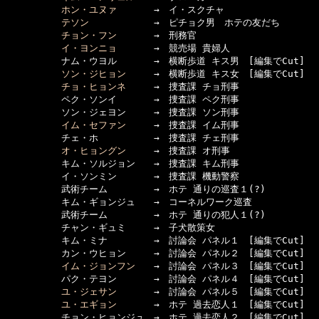
ホン・ユヌァ
　　　　→　イ・スクチャ

テソン
　　　　　　　→　ピチョク男　ホテの友だち

チョン・フン
　　　　→　刑務官

イ・ヨンニョ
　　　　→　競売場 貴婦人

　　　　　　ナム・ウヨル　　　　→　横断歩道 キス男　[編集でCut]

ソン・ジヒョン
　　　→　横断歩道 キス女　[編集でCut]

チョ・ヒョンネ
　　　→　捜査課 チョ刑事

　　　　　　ペク・ソンイ　　　　→　捜査課 ペク刑事

　　　　　　ソン・ジェヨン　　　→　捜査課 ソン刑事

イム・セファン
　　　→　捜査課 イム刑事

　　　　　　チェ・ホ　　　　　　→　捜査課 チェ刑事

オ・ヒョングン
　　　→　捜査課 オ刑事

　　　　　　キム・ソルジョン　　→　捜査課 キム刑事

　　　　　　イ・ソンミン　　　　→　捜査課 機動警察

　　　　　　武術チーム　　　　　→　ホテ 通りの巡査１(?)

　　　　　　キム・ギョンジュ　　→　コーネルワーク巡査

　　　　　　武術チーム　　　　　→　ホテ 通りの犯人１(?)

　　　　　　チャン・ギュミ　　　→　子犬散策女

　　　　　　キム・ミナ　　　　　→　討論会 パネル１　[編集でCut]

　　　　　　カン・ウヒョン　　　→　討論会 パネル２　[編集でCut]

イム・ジョンフン
　　→　討論会 パネル３　[編集でCut]

　　　　　　パク・テヨン　　　　→　討論会 パネル４　[編集でCut]

ユ・ジェサン
　　　　→　討論会 パネル５　[編集でCut]

ユ・エギョン
　　　　→　ホテ 過去恋人１　[編集でCut]

　　　　　　チョン・ヒョンジュ　→　ホテ 過去恋人２　[編集でCut]
