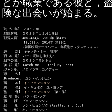
とが職業である彼と，
険な出会いが始まる。
[制 作 年]　２０１３年

[韓国封切]　２０１３年１２月１８日

[観覧人員]　480,434人　2013年 第41位

　　　　　　 13,692人　2014年 第82位

　　　　　　（韓国映画データベース　年度別ボックスオフィス）

[原    題]　キャッチ・ミー　캐치미

[日 本 題]　ハート泥棒を捕まえろ！

[日本公開]　２０１５年５月９日

[英 語 題]　Catch Me　　Steal My Heart

[ジャンル]　メロドラマ，コメディー

[原    作]　

[Producer]　ユン・イルジュン

[脚    本]　
イ・ヒョンジョン
[脚    色]　イ・ギュボク，ユ・ヨンア

[監    督]　
イ・ヒョンジョン
　[第１作]

[助 監 督]　パク・ポンソプ

[撮　　影]　ピョン・ボンソン

[照　　明]　ソン・ヒョンソク（Reallighing Co.)

[編　　集]　キム・ヒョンジュ
