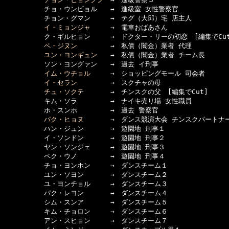
　　　　　　チョ・ウンビョル　　→　進級室 女性警察官

　　　　　　チョン・グマン　　　→　テグ（大邱）宅 店主人

イ・ミョンジャ
　　　→　電車おばあさん

　　　　　　ク・ギルヒョン　　　→　ドクター・リーの初恋　[編集でCut]
ペ・ジヌン
　　　　　→　私債（闇金）業者 代理

ユン・ヨンギュン
　　→　私債（闇金）業者 チーム長

　　　　　　ソン・ヨングァン　　→　過去 イ刑事

イム・ウチョル
　　　→　ショッピングモール 司会者

イ・セラン
　　　　　→　スクチャの母

チュ・ソクテ
　　　　→　チンスクの父　[編集でCut]

　　　　　　キム・ソラ　　　　　→　ナイキ売り場 女性職員

　　　　　　ホ・スンホ　　　　　→　過去 警察官

パク・ヒョヌ
　　　　→　ダンス競演大会 チンスクパートナー
　　　　　　ハン・ジュン　　　　→　遊園地 刑事１

　　　　　　イ・ソンドン　　　　→　遊園地 刑事２

　　　　　　ヤン・ソンジェ　　　→　遊園地 刑事３

　　　　　　ペク・ウノ　　　　　→　遊園地 刑事４

　　　　　　チョ・ヨンホン　　　→　ダンスチーム１

　　　　　　ユン・ソヨン　　　　→　ダンスチーム２

　　　　　　ユ・ヨンチョル　　　→　ダンスチーム３

　　　　　　パク・レヨン　　　　→　ダンスチーム４

　　　　　　シム・スンア　　　　→　ダンスチーム５

　　　　　　キム・チョロン　　　→　ダンスチーム６

　　　　　　アン・スヒョン　　　→　ダンスチーム７
