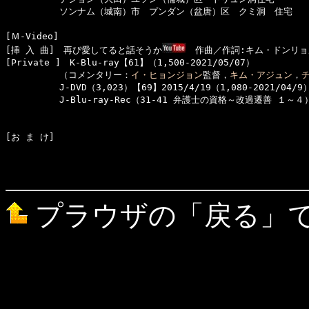
　　　　　　ソンナム（城南）市　プンダン（盆唐）区　クミ洞　住宅

[Ｍ-Video]　

[挿 入 曲]　再び愛してると話そうか
　作曲／作詞:キム・ドンリョ
[Private ]　K-Blu-ray【61】（1,500-2021/05/07）

　　　　　　（コメンタリー：
イ・ヒョンジョン
監督，
キム・アジュン
，
　　　　　　J-DVD（3,023）【69】2015/4/19（1,080-2021/04/9）
　　　　　　J-Blu-ray-Rec（31-41 弁護士の資格～改過遷善 １～４）
プラウザの「戻る」