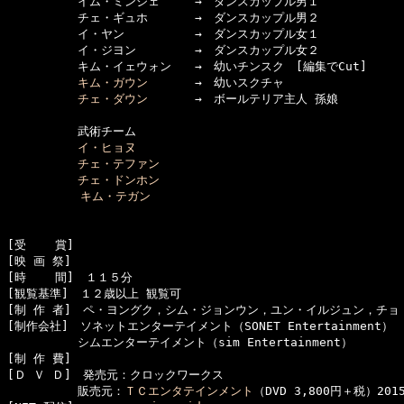
　　　　　　イム・ミンジェ　　　→　ダンスカップル男１

　　　　　　チェ・ギュホ　　　　→　ダンスカップル男２

　　　　　　イ・ヤン　　　　　　→　ダンスカップル女１

　　　　　　イ・ジヨン　　　　　→　ダンスカップル女２

　　　　　　キム・イェウォン　　→　幼いチンスク　[編集でCut]

キム・ガウン
　　　　→　幼いスクチャ

チェ・ダウン
　　　　→　ボールテリア主人 孫娘

　　　　　　武術チーム

イ・ヒョヌ
チェ・テファン
チェ・ドンホン
キム・テガン
[受    賞]　

[映 画 祭]　

[時    間]　１１５分

[観覧基準]　１２歳以上 観覧可　　

[制 作 者]　ペ・ヨングク，シム・ジョンウン，ユン・イルジュン，チョ・
[制作会社]　ソネットエンターテイメント（SONET Entertainment）

　　　　　　シムエンターテイメント（sim Entertainment）

[制 作 費]　

[Ｄ Ｖ Ｄ]　発売元：クロックワークス

　　　　　　販売元：
ＴＣエンタテインメント
（DVD 3,800円＋税）2015