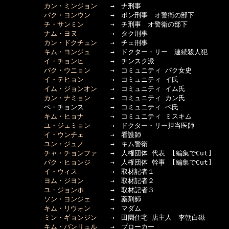
カン・ミンジョン
　　→　ナ刑事

パク・ヨンウン
　　　→　ポン刑事　オ警衛の部下

チ・サンミン
　　　　→　チ刑事　オ警衛の部下

ナム・ヨヌ
　　　　　→　タク刑事

カン・ドクチュン
　　→　チェ刑事

キム・ヨンジュ
　　　→　ドクター・リー　連続殺人犯

イ・チョンヒ
　　　　→　チンスク派

パク・ウニョン
　　　→　コミュニティ パク女史

イ・テヒョン
　　　　→　コミュニティ イ氏

イム・ジョンオン
　　→　コミュニティ イム氏

カン・ナミョン
　　　→　コミュニティ カン氏

　　　　　　ペ・チョンス　　　　→　コミュニティ ペ氏

キム・ヒョナ
　　　　→　コミュニティ ミスキム

ユ・ジェミョン
　　　→　ドクター・リー担当医師

イ・ウンチェ
　　　　→　看護師

ユン・ジュノ
　　　　→　キム警衛

チャ・チョンファ
　　→　人権団体 代表　[編集でCut]

パク・ヒョンジ
　　　→　人権団体 幹事　[編集でCut]

イ・ウィス
　　　　　→　取材記者１

ヨム・ジヨン
　　　　→　取材記者２

ユ・ジョンホ
　　　　→　取材記者３

ソン・ヨンジェ
　　　→　薬剤師

キム・リウォン
　　　→　マダム

ミン・ギョンジン
　　→　田園住宅 店主人　李朝白磁

キム・バンリュル
　　→　ブローカー
