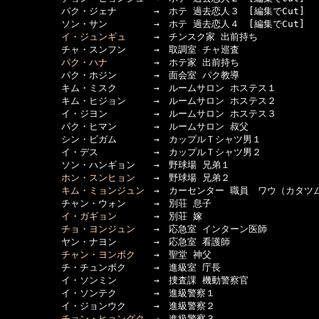
　　　　　　パク・ジェナ　　　　→　ホテ 過去恋人３　[編集でCut]

　　　　　　ソン・サン　　　　　→　ホテ 過去恋人４　[編集でCut]

イ・ジュンギュ
　　　→　チンスク家 出前持ち

　　　　　　チャ・スンフン　　　→　取調室 チャ巡査

パク・ハナ
　　　　　→　ホテ家 出前持ち

　　　　　　パク・ホジン　　　　→　面会室 パク教導

　　　　　　キム・ミスク　　　　→　ルームサロン ホステス１

　　　　　　キム・ヒジョン　　　→　ルームサロン ホステス２

　　　　　　イ・ジヨン　　　　　→　ルームサロン ホステス３

　　　　　　パク・ヒマン　　　　→　ルームサロン 叔父

　　　　　　シン・ビガム　　　　→　カップルＴシャツ男１

　　　　　　イ・デス　　　　　　→　カップルＴシャツ男２

　　　　　　ソン・ハンギョン　　→　野球場 兄弟１

ホン・スンヒョン
　　→　野球場 兄弟２

キム・ミョンジュン
　→　カーセンター 職員　ワウ（カタツム
　　　　　　チャン・ウォン　　　→　別荘 息子

イ・ガギョン
　　　　→　別荘 嫁

チョ・ヨンジュン
　　→　応急室 インターン医師

　　　　　　ヤン・ナヨン　　　　→　応急室 看護師

チャン・ヨンボク
　　→　聖堂 神父

　　　　　　チ・チュンボク　　　→　進級室 庁長

　　　　　　イ・ソンミン　　　　→　捜査課 機動警察官

　　　　　　イ・ソンテク　　　　→　進級警察１

　　　　　　イ・ジョンウク　　　→　進級警察２

チョン・ヒョングク
　→　進級警察３
