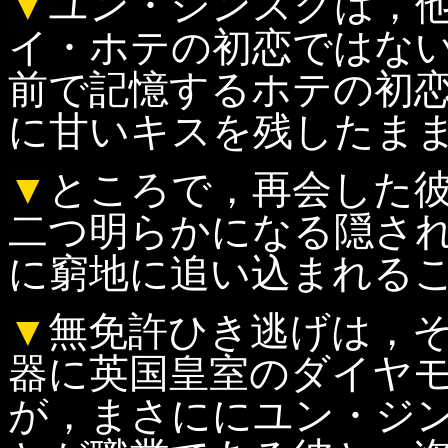
▼
ユン・ジンスクは，
イ・ホテの初恋ではな
前で記憶するホテの初
に甘いキスを残したま
▼
ところで，再会した
二つ明らかになる隠さ
に窮地に追い込まれる
▼
無免許ひき逃げは，
器に英国皇室のダイヤ
が，まさににユン・ジ