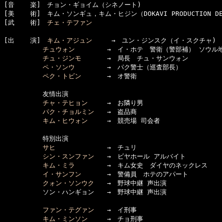
[音    楽]　チョン・ギョイム（シネノート)

[美    術]　キム・ソンギュ，キム・ヒジン（DOKAVI PRODUCTION DES
[武    術]　
チェ・テファン
[出    演]　
キム・アジュン
　　　→　ユン・ジンスク（イ・スクチャ)

チュウォン
　　　　　→　イ・ホテ　警衛（警部補） ソウル地
チュ・ジンモ
　　　　→　局長　チュ・サンウォン

ペ・ソンウ
　　　　　→　パク警士（巡査部長）

ペク・トビン
　　　　→　オ警衛

　　　　　　友情出演

チャ・テヒョン
　　　→　お隣り男

パク・チョルミン
　　→　盗品商

キム・ヒウォン
　　　→　競売場 司会者

　　　　　　特別出演

サヒ
　　　　　　　　→　チュリ

シン・スンファン
　　→　ビヤホール アルバイト

キム・ミラ
　　　　　→　キム女史　ダイヤのネックレス

イ・サンフン
　　　　→　警備員　ホテのアパート

クォン・ソンウク
　　→　野球中継 声出演

　　　　　　ソン・ハンギョン　　→　野球中継 声出演

ファン・テグァン
　　→　イ刑事

キム・ミンソン
　　　→　チョ刑事
