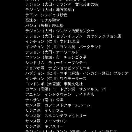
　　　　　　テジョン（大田）テフン洞　文化芸術の街

　　　　　　テジョン（大田）地方警察庁

　　　　　　テアン　シンドゥリ砂丘

　　　　　　高速ターミナル聖堂

　　　　　　パジュ（坡州）廃工場

　　　　　　テジョン（大田）シンソン治安センター

　　　　　　テジョン（大田）セブンイレブン　カヤンフクリョン店

　　　　　　インチョン（仁川）文化野球場

　　　　　　インチョン（仁川）ヨンス洞　パークランド

　　　　　　テジョン（大田）オーワールド

　　　　　　ファソン（華城）市　チョンゴク港

　　　　　　シンドリム　ティーキューブシティ

　　　　　　チョンホ洞　ナビショッピングモール

　　　　　　ハプチョン（陜川）マポ（麻浦）ハンガン（漢江）プルジオ　
　　　　　　インチョン（仁川）ワウモータース

　　　　　　ヨンドンポ（永登浦）米英文化社

　　　　　　コヤン（高陽）市　トグン洞　サムマルスーパー

　　　　　　アニャン　インドクウォン　ナイキ売店

　　　　　　ナムサン（南山）公園

　　　　　　サンス洞　カフェスドクホームルーム

　　　　　　サンス洞　イリカフェ

　　　　　　サンス洞　スルロンチファクトリー

　　　　　　サンス洞　チャンサロン

　　　　　　サンス洞　キアスリー

　　　　　　テジョン（大田）ユソン（儒城）区　トリュン洞住宅
