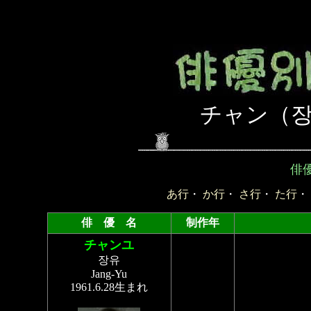
チャン（장
俳
あ行
・
か行
・
さ行
・
た行
・
俳 優 名
制作年
チャンユ
장유
Jang-Yu
1961.6.28生まれ