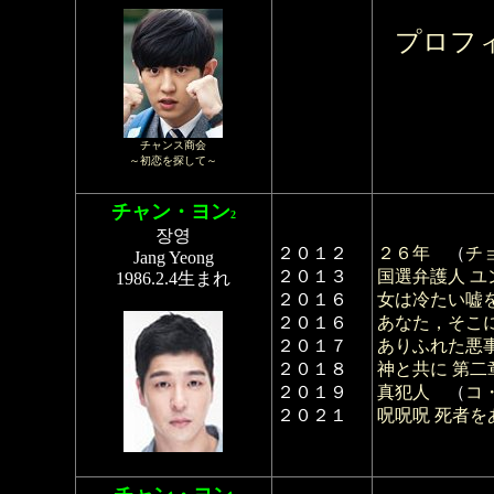
プロフ
チャンス商会
～初恋を探して～
チャン・ヨン
2
장영
２０１２
２６年
（
チ
Jang Yeong
２０１３
国選弁護人 
1986.2.4生まれ
２０１６
女は冷たい嘘
２０１６
あなた，そこ
２０１７
ありふれた悪
２０１８
神と共に 第二
２０１９
真犯人
（
コ
２０２１
呪呪呪 死者を