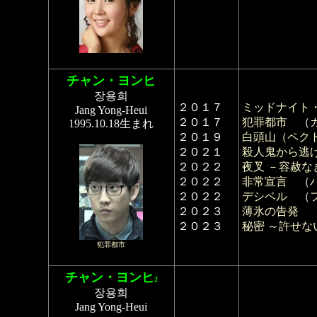
チャン・ヨンヒ
장용희
２０１７
ミッドナイト
Jang Yong-Heui
２０１７
犯罪都市
（
1995.10.18生まれ
２０１９
白頭山（ペク
２０２１
殺人鬼から逃
２０２２
夜叉 －容赦な
２０２２
非常宣言
（
２０２２
デシベル
（
２０２３
薄氷の告発
２０２３
秘密 ～許せな
犯罪都市
チャン・ヨンヒ
2
장용희
Jang Yong-Heui