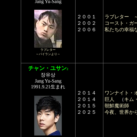
Jang Yu-Sang
２００１
ラブレター 
２００２
コースト・ガ
２００６
私たちの幸福
ラブレター
～パイランより～
チャン・ユサン
2
장유상
Jang Yu-Sang
1991.9.21生まれ
２０１４
ワンナイト・
２０１４
巨人
（
キム
２０１５
朝鮮魔術師
２０２５
今夜、世界か