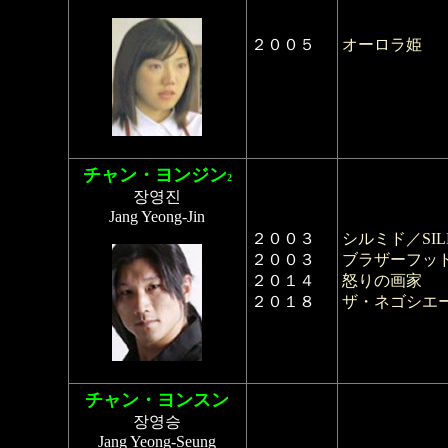
２００５
オーロラ姫
チャン・ヨンジン
2
장영진
Jang Yeong-Jin
２００３
シルミド／SIL
２００３
ブラザーフッ
２０１４
怒りの画家
２０１８
ザ・ネゴシエ
チャン・ヨンスン
장영승
Jang Yeong-Seung