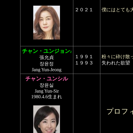
２０２１
僕にはとても
チャン・ユンジョン
2
１９９１
粉々に砕け散
張允貞
１９９３
失われた欲望
장윤정
Jang Yun-Jeong
チャン・ユンシル
장윤실
Jang Yun-Sir
1980.4.6生まれ
プロフ