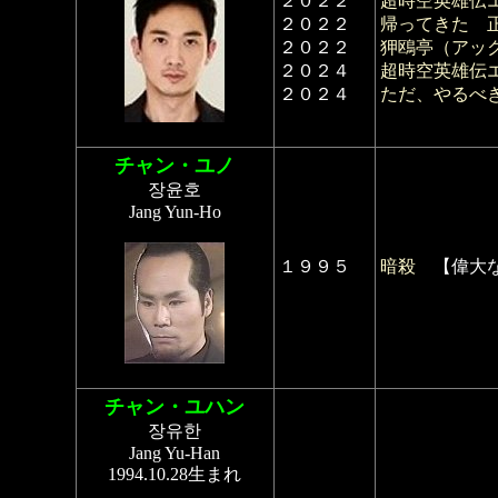
２０２２
超時空英雄伝エ
２０２２
帰ってきた 
２０２２
狎鴎亭（アッ
２０２４
超時空英雄伝エ
２０２４
ただ、やるべ
チャン・ユノ
장윤호
Jang Yun-Ho
１９９５
暗殺
【偉大な
チャン・ユハン
장유한
Jang Yu-Han
1994.10.28生まれ