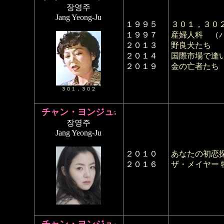
장영주
Jang Yeong-Ju
１９９５
３０１，３０
１９９７
産婦人科
（
２０１３
野良犬たち
２０１４
国際市場で逢
２０１９
金の亡者たち
３０１，３０２
チャン・ヨンジュ
5
장영주
Jang Yeong-Ju
２０１０
あなたの初恋
２０１６
ザ・メイヤー 