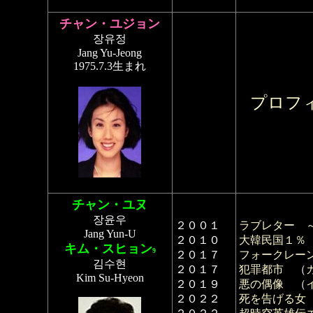
チャン・ユジョン
장유정
Jang Yu-Jeong
1975.7.3生まれ
プロフ
チャン・ユヌ
장윤우
２００１
ラブレター 
Jang Yun-U
２０１０
大韓民国１％
キム・スヒョン
9
２０１７
フォークレー
김수현
２０１７
犯罪都市
（
Kim Su-Hyeon
２０１９
悪の偶像
（
２０２２
死を告げる女