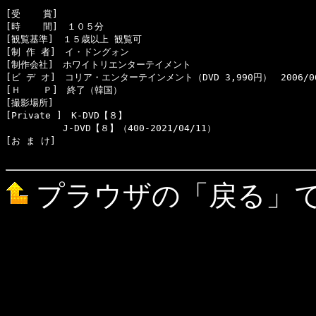
[受    賞]　

[時    間]　１０５分

[観覧基準]　１５歳以上 観覧可　　

[制 作 者]　イ・ドングォン

[制作会社]　ホワイトリエンターテイメント

[ビ デ オ]　コリア・エンターテインメント（DVD 3,990円）　2006/06
[Ｈ    Ｐ]　終了（韓国）

[撮影場所]　

[Private ]　K-DVD【８】

  　　　　　J-DVD【８】（400-2021/04/11）

[お ま け]　

プラウザの「戻る」