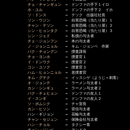
チェ・チャンギュン
　→　ドンファの手下１イロ 

ホ・ユル
　　　　　　→　ドンファの手下２　イホ 

ソ・ドンス
　　　　　→　テソク　出版社社長

ソン・ウジン
　　　　→　自害恐喝（当たり屋）１

チャン・テソン
　　　→　自害恐喝（当たり屋）２

シン・ヒョンタク
　　→　自害恐喝（当たり屋）３

シン・ジェド
　　　　→　私債の与太者

チェ・ジョンフン
　　→　本の与太者

ノ・ジョンニョル
　　→　キム・ジョンベ　作家

パク・チョングン
　　→　捜査課長

チョ・ヨンホ
　　　　→　捜査官１

イ・ドンウク
　　　　→　捜査官２

コン・ユソク
　　　　→　捜査官３

ハム・ヒョンニョル
　→　老捜査官

キム・グテク
　　　　→　イッスシゲ（ようじ＝刺客）

オ・ジョンテ
　　　　→　ラーメン与太者１

カン・シンギュ
　　　→　ラーメン与太者２

パク・チェヒョン
　　→　ドンファの友人１

イ・スンギ
　　　　　→　ドンファの友人２

ソ・ボムシク
　　　　→　チャ室長

カン・ヒソン
　　　　→　背信与太者

      　　　ハン・ギジョン　　　→　花輪与太者

チャン・セジュン
　　→　保険会社与太者

ハン・チョル
　　　　→　タクシー客

チョン・ジンベ
　　　→　ヨンドク
