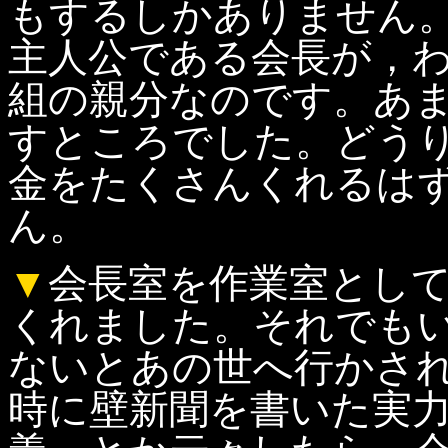
もするしかありません
主人公である会長が，
組の親分なのです。あ
すところでした。どう
金をたくさんくれるは
ん。
▼
会長室を作業室とし
くれました。それでも
ないとあの世へ行かさ
時に壁新聞を書いた実