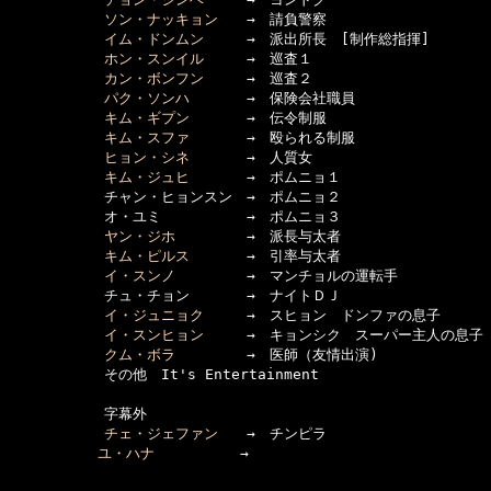
ソン・ナッキョン
　　→　請負警察

イム・ドンムン
　　　→　派出所長　[制作総指揮]

ホン・スンイル
　　　→　巡査１

カン・ボンフン
　　　→　巡査２

パク・ソンハ
　　　　→　保険会社職員

キム・ギプン
　　　　→　伝令制服

キム・スファ
　　　　→　殴られる制服

ヒョン・シネ
　　　　→　人質女

キム・ジュヒ
　　　　→　ポムニョ１

      　　　チャン・ヒョンスン　→　ポムニョ２

      　　　オ・ユミ　　　　　　→　ポムニョ３

ヤン・ジホ
　　　　　→　派長与太者

キム・ピルス
　　　　→　引率与太者

イ・スンノ
　　　　　→　マンチョルの運転手

      　　　チュ・チョン　　　　→　ナイトＤＪ

イ・ジュニョク
　　　→　スヒョン　ドンファの息子

イ・スンヒョン
　　　→　キョンシク　スーパー主人の息子

クム・ボラ
　　　　　→　医師（友情出演)

      　　　その他　It's Entertainment 

      　　　字幕外

チェ・ジェファン
　　→　チンピラ

ユ・ハナ
　　　　　　→　
