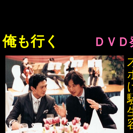
俺も行く
ＤＶＤ