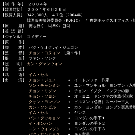
[制 作 年]　２００４年

[韓国封切]　２００４年６月２５日

[観覧人員]　342,300人　４７位（2004年）

  　　　　　韓国映画振興委員会（KOFIC）　年度別ボックスオフィス（韓
[原    題]　俺も行く　나두야 간다

[英 語 題]　

[ジャンル]　コメディー

[原    作]　

[脚    本]　パク・ケオク,イ・ジェゴン

[監    督]　
チョン・ヨヌォン
　[第１作]

[撮    影]　ファン・ソシク

[照　　明]　
カン・グァンウォン
[音    楽]

[武    術]　
イム・セホ
[出    演]　
チョン・ジュノ
　　　→　イ・ドンファ　作家

ソン・チャンミン
　　→　ユン・マンチョル　ヨンプン（永豊
チョン・ミソン
　　　→　チョン・イノク　ドンファの妻

チョン・ソヨン
　　　→　オ・ヨニ　ドンファの後輩小説家

クォン・ヨンウン
　　→　ピルスン（必勝）スーパー主人

カン・ソンピル
　　　→　カン・ヨンダル　ヨンプン実業常務
イム・セホ
　　　　　→　ヤンス

パン・グッキョン
　　→　ヨンダルの手下１

イ・ボンハン
　　　　→　ヨンダルの手下２

ユン・ウォンソク
　　→　ヨンダルの手下３

パク・サンヒョク
　　→　キム室長
