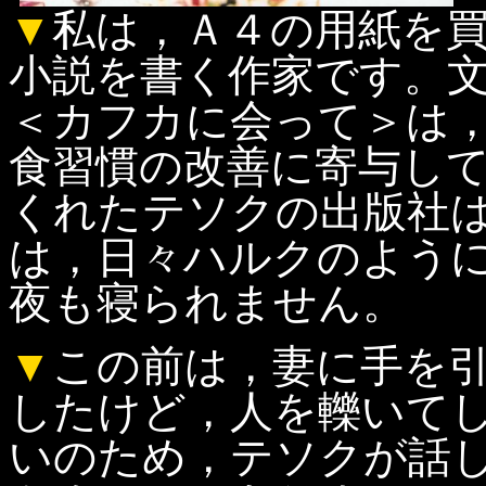
▼
私は，Ａ４の用紙を
小説を書く作家です。
＜カフカに会って＞は
食習慣の改善に寄与し
くれたテソクの出版社
は，日々ハルクのよう
夜も寝られません。
▼
この前は，妻に手を
したけど，人を轢いて
いのため，テソクが話