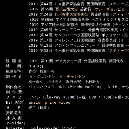
　　　　　　　2018 第44回 ＬＡ批評家協会賞 男優助演賞（
スティーブ
  　　　　　　2019 第55回 
百想芸術大賞
 芸術賞（
ホン・ギョンピョ
）

　　　　　　　2019 第24回 
利川春史大賞映画祭
 男優助演賞（
スティー
  　　　　　　2019 第36回 マイアミ国際映画祭 ベストオリジナルス
  　　　　　　2019 アジア映画批評家協会 最優秀新人俳優賞（
チョン
　　　　　　　2019 第45回 サターンアワーズ　最優秀国際映画賞（
イ
　　　　　　　2019 第34回 サンタバーバラ国際映画祭 ポチュオソス賞
　　　　　　　2019 第17回 フィレンツェ韓国映画祭 審査委員賞（
イ・
　　　　　　　2019 第13回 アジアンフィルムアワード 最優秀監督賞（
　　　　　　　2019 第53回 全米批評家協会賞 男優助演賞（
スティーブ
［映 画 祭］　2019 第91回 米アカデミー賞 外国語映画賞 韓国代表

［時　　間］　１４８分

［観覧基準］　青少年観覧不可　　

［制 作 者］　
イ・ジュンドン
、
イ・チャンドン
　　　　　　　松平保久、小谷亮太、浜野高宏、中村雅人

［制作会社］　パインハウスフィルム（PinehouseFilm）、ＮＨＫ、ナウフ
［制 作 費］　

［Ｄ Ｖ Ｄ］　
ツイン
（Blu-ray 4,700円＋税　DVD 4,700円＋税）20
［NET 配信]　
amazon prime video
［Ｈ　　Ｐ］　終了（日本）

［撮影場所］　

［挿 入 曲］　

［Ｍ-Video］　
