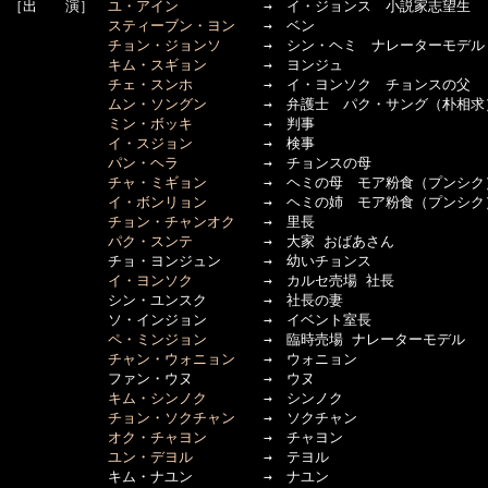
［出　　演］　
ユ・アイン
　　　　　　→　イ・ジョンス　小説家志望生

スティーブン・ヨン
　　→　ベン

チョン・ジョンソ
　　　→　シン・ヘミ　ナレーターモデル
キム・スギョン
　　　　→　ヨンジュ

チェ・スンホ
　　　　　→　イ・ヨンソク　チョンスの父

ムン・ソングン
　　　　→　弁護士　パク・サング（朴相求）
ミン・ボッキ
　　　　　→　判事

イ・スジョン
　　　　　→　検事

パン・ヘラ
　　　　　　→　チョンスの母

チャ・ミギョン
　　　　→　ヘミの母　モア粉食（プンシク）
イ・ボンリョン
　　　　→　ヘミの姉　モア粉食（プンシク）
チョン・チャンオク
　　→　里長

パク・スンテ
　　　　　→　大家 おばあさん

　　　　　　　チョ・ヨンジュン　　　→　幼いチョンス

イ・ヨンソク
　　　　　→　カルセ売場 社長

　　　　　　　シン・ユンスク　　　　→　社長の妻

　　　　　　　ソ・インジョン　　　　→　イベント室長

ペ・ミンジョン
　　　　→　臨時売場 ナレーターモデル

チャン・ウォニョン
　　→　ウォニョン

　　　　　　　ファン・ウヌ　　　　　→　ウヌ

キム・シンノク
　　　　→　シンノク

チョン・ソクチャン
　　→　ソクチャン

オク・チャヨン
　　　　→　チャヨン

ユン・デヨル
　　　　　→　テヨル

　　　　　　　キム・ナユン　　　　　→　ナユン
