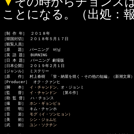
▼
その時からチョンス
ことになる。（出処：
［制 作 年］　２０１８年

［韓国封切］　２０１８年５月１７日

［観覧人員］　

［原　　題］　バーニング　버닝

［英 語 題］　BURNING

［日 本 題］　バーニング 劇場版

［日本公開］　２０１９年２月１日

［ジャンル］　ミステリー

［原　　作］　村上春樹　「蛍・納屋を焼く・その他の短編」（新潮文庫）
［Producer］　オク・クァンヒ

［脚　　本］　
イ・チャンドン
、オ・ジョンミ

［監　　督］　
イ・チャンドン
　［第６作］

［助 監 督］　ハ・チョンス

［撮　　影］　
ホン・ギョンピョ
［照　　明］　キム・チャンホ

［音　　楽］　
モグ（イ・ソンヒョン）
［美　　術］　
シン・ジョムヒ
［武　　術］　
ユン・ソクチン