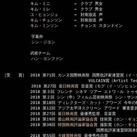
　　　　　　　キム・ミニ　　　　　　→　クラブ 男女

　　　　　　　キム・ミレ　　　　　　→　クラブ 男女

ユ・ヒョンジュ
　　　　→　対南放送 声

　　　　　　　キム・チュンソン　　　→　対南放送 声

キム・ミンソン
　　　　→　チョンス スタンドイン

  　　　　　　字幕外

シン・ジヨン
　　　　　　　武術チーム

ハン・ヨンファン
［受　　賞］　2018 第71回 カンヌ国際映画祭 国際批評家連盟賞（
イ・
　　　　　　　　　　　　　　　　　　　　　 VULCAIN賞（Artist Tec
  　　　　　　2018 第27回 
釜日映画賞
 音楽賞（
モグ（イ・ソンヒョン
　　　　　　　2018 第３回 フレンチ シネマ ツアー エトワ－ル トゥ
　　　　　　　2018 第２回 シン（申）フィルム芸術映画祭 シン・サン
　　　　　　　2018 第18回 
ディレクターズ・カット・アワーズ
 今年の
　　　　　　　2018 第12回 アジア太平洋スクリーン アワード 審査委
　　　　　　　2018 第27回 
釜日映画賞
 最優秀監督、音楽賞

　　　　　　　2018 第19回 
釜山映画評論家協会賞
 技術賞（
ホン・ギョ
　　　　　　　2018 第38回 
韓国映画評論家協会賞
 撮影賞（
ホン・ギョ
　　　　　　　　　　　　　　　　　　　　　　　 国際批評家連盟韓国本
　　　　　　　2018 第55回 
大鐘賞映画祭
 最優秀作品賞
