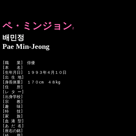
ペ・ミンジョン
2
배민정
Pae Min-Jeong
[職　　業]　俳優

[本　　名]　

[生年月日]　１９９３年４月１０日

[出 生 地]　

[身長体重]　１７０cm　４８kg

[住　　所]　

[レ タ ー]　

[出身学校]　

[宗　　教]　

[趣　　味]　

[特　　技]　

[家　　族]　

[血 液 型]　

[あ だ 名]　

[座右の銘]　

[経　　歴]　
