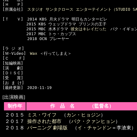
[Ｈ　　Ｐ]　

[所属会社]　
スタジオ サンタクロース エンターテイメント（STUDIO SANTA 
[Ｔ　　Ｖ]　2014 KBS 月火ドラマ 明日もカンタービレ

　　　　　　2015 KBS ウェップドラマ プリンスの王子

　　　　　　2015 MBC 水木ドラマ 
彼女はキレイだった
　パク・イギョン
　　　　　　2017 MBC トゥ・カップス

  　　　　　2018 OCN プレーヤー

[ラ ジ オ]　

[Ｍ-Video]　
Wax
 ＜行ってしまえ＞

[Ｃ    Ｆ]　

[短編映画]　

[演　　劇]　

[ＤＩＳＣ]　

[受　　賞]　

[お ま け]　

[出演映画]
制作年
作 品 名 （監督名）
２０１５
ミス・ワイフ
（
カン・ヒョジン
）
２０１７
操作された都市
（
パク・クァンヒョン
）
２０１８
バーニング 劇場版
（
イ・チャンドン
＝李滄東）