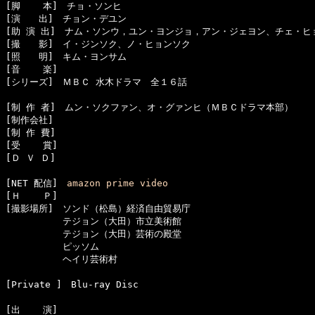
[脚    本]　チョ・ソンヒ

[演　　出]　チョン・デユン

[助 演 出]　ナム・ソンウ，ユン・ヨンジョ，アン・ジェヨン、チェ・ヒョ
[撮　　影]　イ・ジンソク、ノ・ヒョンソク

[照　　明]　キム・ヨンサム

[音    楽]　

[シリーズ]　ＭＢＣ 水木ドラマ　全１６話

[制 作 者]　ムン・ソクファン、オ・グァンヒ（ＭＢＣドラマ本部）

[制作会社]　

[制 作 費]　

[受    賞]　

[Ｄ Ｖ Ｄ]　

[NET 配信]　
amazon prime video
[Ｈ    Ｐ]　

[撮影場所]　ソンド（松島）経済自由貿易庁

  　　　　　テジョン（大田）市立美術館

  　　　　　テジョン（大田）芸術の殿堂

  　　　　　ピッソム

  　　　　　ヘイリ芸術村

[Private ]　Blu-ray Disc

[出    演]　
