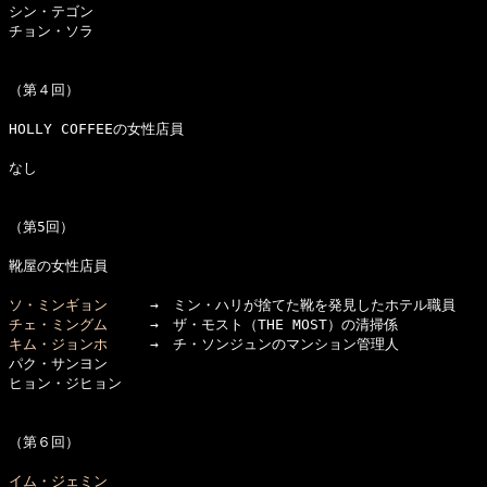
シン・テゴン

チョン・ソラ

（第４回）

HOLLY COFFEEの女性店員

なし

（第5回）

靴屋の女性店員

ソ・ミンギョン
チェ・ミングム
キム・ジョンホ
　　　→　チ・ソンジュンのマンション管理人

パク・サンヨン

ヒョン・ジヒョン

（第６回）

イム・ジェミン