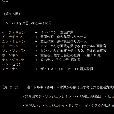
なし

（第１６回）

ミン・ハリを片思いする年下の男

イ・チェギョン
イ・ナギョン
ユン・ミヒャン
イ・ウシン
ソン・ソングン
ホ・ソネン
ナム・ジョンヒ
　　　→　Ｑホテル ７０１号 宿泊客

チェ・ナム
　　　　　→　ザ・モスト（THE MOST）新人職員

[お ま け]　・注：トルキ（똘끼）＝常識から抜け出す考え方と生活方式
　　　　　　・第８回でチ・ソンジュンとミン・ハリが見た映画は、＜
ビ
　　　　　　・主演の
ハン・ヒョジュ
や
イ・ドンフィ
、
イ・ジヌク
が見えま