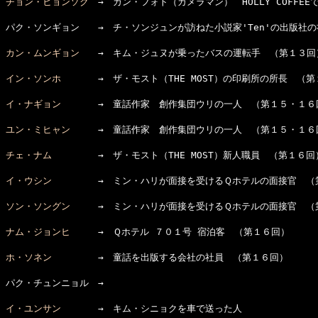
チョン・ヒョンソク
　→　カン・フォト（カメラマン）　HOLLY COFFE
パク・ソンギョン　　→　チ・ソンジュンが訪ねた小説家'Ten'の出版社の
カン・ムンギョン
　　→　キム・ジュヌが乗ったバスの運転手　（第１３回）
イン・ソンホ
　　　　→　ザ・モスト（THE MOST）の印刷所の所長　（第
イ・ナギョン
　　　　→　童話作家　創作集団ウリの一人　（第１５・１６回
ユン・ミヒャン
　　　→　童話作家　創作集団ウリの一人　（第１５・１６回
チェ・ナム
　　　　　→　ザ・モスト（THE MOST）新人職員　（第１６回）
イ・ウシン
　　　　　→　ミン・ハリが面接を受けるＱホテルの面接官　（第
ソン・ソングン
　　　→　ミン・ハリが面接を受けるＱホテルの面接官　（第
ナム・ジョンヒ
　　　→　Ｑホテル ７０１号 宿泊客　（第１６回）

ホ・ソネン
　　　　　→　童話を出版する会社の社員　（第１６回）

パク・チュンニョル　→　

イ・ユンサン
　　　　→　キム・シニョクを車で送った人
