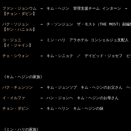
ファン・ジョンウム
　→　キム・ヘジン　管理支援チーム インターン　→　
【
チョン・ダビン
】

パク・ソジュン
　　　→　チ・ソンジュン　ザ・モスト（THE MOST）副編集
【
ヤン・ハニョル
】

コ・ジュニ
　　　　　→　ミン・ハリ　アラホテル コンシェルジュ支配人

【
イ・ジャイン
】

チェ・シウォン
　　　→　キム・シニョク　／　デイビッド・ジョセフ　ピチ
《キム・ヘジンの家族》

パク・チュンソン
　　→　キム・ジュンソプ　キム・ヘジンのお父さん　ヘジ
イ・イルファ
　　　　→　ハン・ジョンヘ　キム・ヘジンのお母さん

チョン・ダビン
　　　→　キム・ヘリン　キム・ヘジンの妹

《ミン・ハリの家族》
