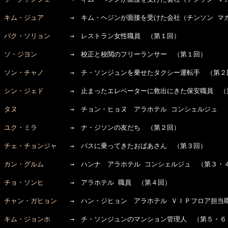
キム・ジュア
　　　　→　キム・ヘジンが面接を受けた会社（チンソン マガ
パク・ソリョン
　　　→　レストラン女性職員　（第１回）

ソ・ジヨン
　　　　　→　校正と校閲のフリーランサー　（第１回）

ソン・チャノ
　　　　→　チ・ソンジュンを乗せたタクシー運転手　（第２回
シン・ジェド
　　　　→　止まったエレベーターに救出にきた保安職員　（
タヌ
　　　　　　　　→　チョン・ヒョヌ　アラホテル コンシェルジュ　（
ユク・ミラ
　　　　　→　ナ・ジソンの友だち　（第２回）

チェ・チョンジャ
　　→　バスに乗ってきたおばあさん　（第３回）

カン・グルム
　　　　→　ハンナ　アラホテル コンシェルジュ　（第３・４
チョ・ソンヒ
　　　　→　アラホテル 職員　（第４回）

チャン・ガヒョン
　　→　ハン・ジヒョン　アラホテル ＶＩＰフロア担当職
キム・ジョンホ
　　　→　チ・ソンジュンのマンション管理人　（第５・６・