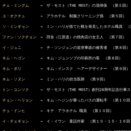
チェ・ミングム
　　　→　ザ・モスト（THE MOST）の清掃係　（第５回）

ユ・オクチュ
　　　　→　アラホテル　制服クリーニング係　（第５回）

ソ・ミンギョン
　　　→　ミン・ハリが捨てた靴を発見したホテル職員　（
ファン・ソクチョン
　→　田舎（江原道）の焼肉店の女主人　（第７回）

イ・ジュニ
　　　　　→　チ・ソンジュンの追突事故の被害者　（第８回）

キム・ヘゴン
　　　　→　キム・ジュンソプの印刷所の客　（第８回）

キム・ボリ
　　　　　→　キム・インスク　ヘアーデザイナー　（第９回）

キム・ソヌン
　　　　→　ミン・ハリの担当医師　（第９回）

トン・ユンソク
　　　→　ザ・モスト（THE MOST）創刊20周年記念行
チョン・ヘリョン
　　→　キム・ヘジンが乗ったバスの運転手　（第１０回）
チュ・ドンヒ
　　　　→　キテ　アラホテル 職員　（第１０回）

イ・チェギョン
　　　→　イ・イウン　童話作家　（第１０・１５・１６回）