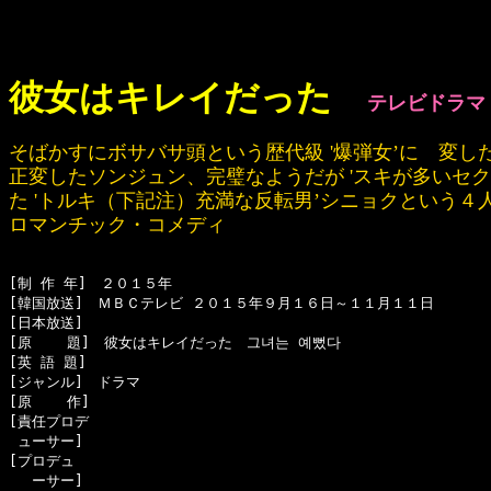
彼女はキレイだった
テレビドラマ
そばかすにボサバサ頭という歴代級 '爆弾女’に 変した
正変したソンジュン、完璧なようだが 'スキが多いセ
た 'トルキ（下記注）充満な反転男’シニョクという
ロマンチック・コメディ
[制 作 年]　２０１５年

[韓国放送]　ＭＢＣテレビ ２０１５年９月１６日～１１月１１日

[日本放送]　

[原    題]　彼女はキレイだった　그녀는 예뻤다

[英 語 題]　

[ジャンル]　ドラマ

[原    作]　

[責任プロデ

 ューサー]　

[プロデュ

　 ーサー]
