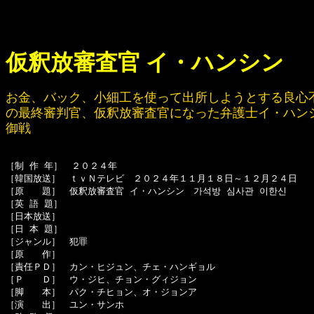
仮釈放審査官 イ・ハンシン
お金、バック、小細工を使って出所しようとする良心
の最終審判官、仮釈放審査官になった弁護士イ・ハン
御戦
［制 作 年］　２０２４年

［韓国放送］　ｔｖＮテレビ　２０２４年１１月１８日～１２月２４日

［原　　題］　仮釈放審査官 イ・ハンシン　가석방 심사관 이한신

［英 語 題］　

［日本放送］　

［日 本 題］　

［ジャンル］　犯罪

［原　　作］　

［責任ＰＤ］　カン・ヒジュン、チェ・ハンギョル

［Ｐ　　Ｄ］　ウ・ジヒ、チョン・グィジョン

［脚　　本］　パク・チヒョン、オ・ジョンア

［演　　出］　ユン・サンホ
