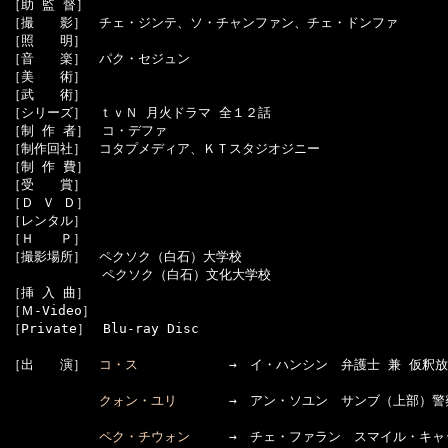
［助 監 督］　

［撮　　影］　チェ・ジンテ、ソ・チャンファン、チェ・ドンファ

［照　　明］　

［音　　楽］　パク・セジュン

［美　　術］　

［武　　術］　

［シリーズ］　ｔｖＮ 月火ドラマ 全１２話

［制 作 者］　コ・デファ

［制作回社］　コタプメディア、ＫＴスタジオジニー

［制 作 費］　

［受　　賞］　

［Ｄ Ｖ Ｄ］　

［レンタル］　

［Ｈ　　Ｐ］　

［撮影場所］　ペクソク（白石）大学校

  　　　　　　ペクソク（白石）文化大学校

［挿 入 曲］　

［Ｍ-Video］　

［Private］　Blu-ray Disc

［出　　演］　
コ・ス
　　　　　　　→　イ・ハンシン　弁護士 兼 仮釈放
クォン・ユリ
　　　　→　アン・ソユン　サンブ（上部）警察
ペク・チウォン
　　　→　チェ・ファラン　スマイル・キャ