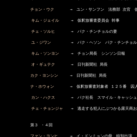
チョン・ウク
　　　　→　ユン・サンフン　法務部 次官　仮
キム・ジェイル
　　　→　仮釈放審査委員会 幹事

チェ・ソルヒ
　　　　→　パク・チンチョルの妻

ユ・ジワン
　　　　　→　パク・ヘソン　パク・チンチョル
キム・ソンヨン
　　　→　チョン局長　シンソン日報

オ・ギュテク
　　　　→　日刊新聞社 局長

カク・ヨンシン
　　　→　日刊新聞社 局長

ナ・ホウォン
　　　　→　仮釈放審査対象者 １２５番　囚人
カン・ハクス
　　　　→　パク社長　スマイル・キャッシュ
チェ・チョンジャ
　　→　逃走する犯人にぶつかる露天商お
　　　　　　　第３ ・４回

ファン・ヨンヒ
　　　→　イ・ドンミョンの母　特別出演
