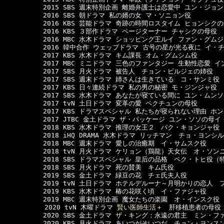
　　　　　　2015 SBS 週末特別企画 離婚弁護士は恋愛中 ユン・ジョン
　　　　　　2016 SBS 朝ドラマ 私の婿の女 マ・ソニョン役

　　　　　　2016 KBS 芸能ドラマ 奇跡の時間ロスタイム ヒョンシクの
　　　　　　2016 KBS ３部作ドラマ ページターナー チャシクの母役

　　　　　　2016 MBC 水木ドラマ ショッピング王ルイ ファン・グムジ
　　　　　　2016 韓中合作 ウェップドラマ 古号の星が光る夜に イ・チ
　　　　　　2017 KBS 水木ドラマ キム課長 オム・グムシム役

　　　　　　2017 MBC ミニドラマ 三色のファンタジー 生動性恋愛 イ
　　　　　　2017 SBS 月火ドラマ 被告人　チョン・ピルジェの姉役

　　　　　　2017 SBS 週末ドラマ 姉さんは生きている　コ・サンミ役

　　　　　　2017 KBS 日々連続ドラマ 私の男の秘密 モ・ジンジャ役

　　　　　　2017 SBS 水木ドラマ あなたが寝ている間に ユン・ムンソ
　　　　　　2017 tvN 土日ドラマ 変革の愛 ペクチュンの母役

　　　　　　2017 KBS ドラマスペシャル 私たちが寝られない理由 ホン
　　　　　　2017 JTBC 金土ドラマ ザ・パッケージ ユン・ソソの母イ
　　　　　　2018 KBS 水木ドラマ 推理の女王２　パク・キョンジャ役

　　　　　　2018 iHQ DRAMA 水木ドラマ リッチマン　チョ・ヨンシル
　　　　　　2018 MBC 週末ドラマ 愛しの治癒期　イ・サムスク役

　　　　　　2018 tvN 月火ドラマ ケリョン（鶏龍）天女伝　オ・ソンニ
　　　　　　2018 SBS ドラマスペシャル 皇后の品格　ペク・トヒ役（特
　　　　　　2018 SBS 月火ドラマ 死の賛美　キム氏役

　　　　　　2019 SBS 金土ドラマ 緑豆の花　チェ氏夫人役

　　　　　　2019 tvN 土日ドラマ ホテルデルーナ～月明かりの恋人　
　　　　　　2019 KBS 水木ドラマ 椿の花咲く頃　イ・ファジャ役

　　　　　　2019 MBC 週末特別企画 魔女たちの楽園　オ・インスク役

  　　　　　2020 tvN 木曜ドラマ 
賢い医師生活＋
　肝移植患者の母役

　　　　　　2020 SBS 金土ドラマ ザ・キング：永遠の君主　ミン・
　　　　　　2020 KBS 月火ドラマ あいつがそいつだ　チョン・ヨンスン