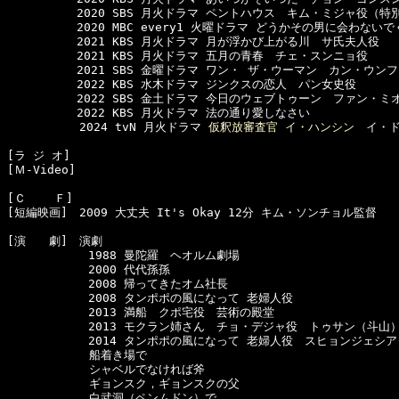
　　　　　　2020 SBS 月火ドラマ ペントハウス　キム・ミジャ役（特別
　　　　　　2020 MBC every1 火曜ドラマ どうかその男に会わない
　　　　　　2021 KBS 月火ドラマ 月が浮かび上がる川　サ氏夫人役

　　　　　　2021 KBS 月火ドラマ 五月の青春　チェ・スンニョ役

　　　　　　2021 SBS 金曜ドラマ ワン・ ザ・ウーマン　カン・ウンフ
　　　　　　2022 KBS 水木ドラマ ジンクスの恋人　パン女史役

　　　　　　2022 SBS 金土ドラマ 今日のウェブトゥーン　ファン・ミオ
　　　　　　2022 KBS 月火ドラマ 法の通り愛しなさい

  　　　　　2024 tvN 月火ドラマ 
仮釈放審査官 イ・ハンシン
　イ・ド
[ラ ジ オ]　

[Ｍ-Video]　

[Ｃ    Ｆ]　

[短編映画]　2009 大丈夫 It's Okay 12分 キム・ソンチョル監督

[演　　劇]　演劇

　　　　　　　1988 曼陀羅　ヘオルム劇場

　　　　　　　2000 代代孫孫

　　　　　　　2008 帰ってきたオム社長

　　　　　　　2008 タンポポの風になって 老婦人役

　　　　　　　2013 満船　クポ宅役　芸術の殿堂

　　　　　　　2013 モクラン姉さん　チョ・デジャ役　トゥサン（斗山）
　　　　　　　2014 タンポポの風になって 老婦人役　スヒョンジェシア
　　　　     船着き場で

　　　　     シャベルでなければ斧

　　　　     ギョンスク，ギョンスクの父

　　　　     白武洞（ペンムドン）で
