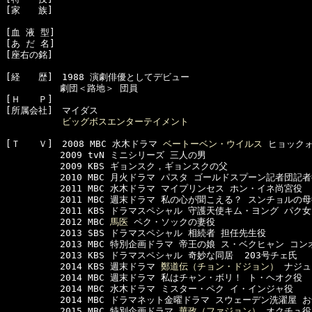
[家　　族]　

[血 液 型]　

[あ だ 名]　

[座右の銘]　

[経　　歴]　1988 演劇俳優としてデビュー

　　　　　　劇団＜路地＞ 団員

[Ｈ　　Ｐ]　

[所属会社]　マイダス

ビッグボスエンターテイメント
[Ｔ　　Ｖ]　2008 MBC 水木ドラマ 
ベートーベン・ウイルス
 ヒョックォ
　　　　　　2009 tvN ミニシリーズ 三人の男

　　　　　　2009 KBS ギョンスク，ギョンスクの父

　　　　　　2010 MBC 月火ドラマ パスタ ゴールドスプーン記者団記者
　　　　　　2011 MBC 水木ドラマ マイプリンセス ホン・イネ尚宮役

　　　　　　2011 MBC 週末ドラマ 私の心が聞こえる？ スンチョルの母
　　　　　　2011 KBS ドラマスペシャル 守護天使キム・ヨング パク女
　　　　　　2012 MBC 
馬医
 ペク・ソックの妻役 

　　　　　　2013 SBS ドラマスペシャル 相続者 担任先生役

　　　　　　2013 MBC 特別企画ドラマ 帝王の娘 ス・ベクヒャン コンオ
　　　　　　2013 KBS ドラマスペシャル 奇妙な同居  203号チェ氏

　　　　　　2014 KBS 週末ドラマ 
鄭道伝（チョン・ドジョン）
 ナジュ
　　　　　　2014 MBC 週末ドラマ 私はチャン・ボリ！ ト・ヘオク役

　　　　　　2014 MBC 水木ドラマ ミスター・ペク イ・インジャ役

　　　　　　2014 MBC ドラマネット金曜ドラマ スウェーデン洗濯屋 お
　　　　　　2015 MBC 特別企画ドラマ 
華政（ファジョン）
 オクチュ役
