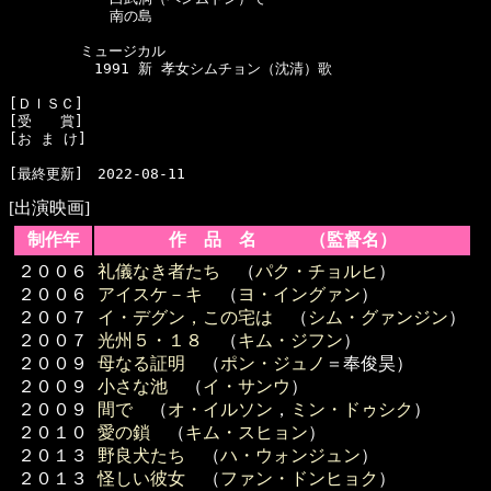
　　　　     南の島

　　　　　ミュージカル

　　　　　　1991 新 孝女シムチョン（沈清）歌

[ＤＩＳＣ]　

[受　　賞]　

[お ま け]　

[出演映画]
制作年
作 品 名 （監督名）
２００６
礼儀なき者たち
（
パク・チョルヒ
）
２００６
アイスケ－キ
（
ヨ・イングァン
）
２００７
イ・デグン，この宅は
（
シム・グァンジン
）
２００７
光州５・１８
（
キム・ジフン
）
２００９
母なる証明
（
ポン・ジュノ
＝奉俊昊）
２００９
小さな池
（
イ・サンウ
）
２００９
間で
（
オ・イルソン
，
ミン・ドゥシク
）
２０１０
愛の鎖
（
キム・スヒョン
）
２０１３
野良犬たち
（
ハ・ウォンジュン
）
２０１３
怪しい彼女
（
ファン・ドンヒョク
）