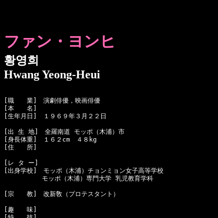
ファン・ヨンヒ
황영희
Hwang Yeong-Heui
[職　　業]　演劇俳優，映画俳優

[本　　名]　

[生年月日]　１９６９年３月２２日 

[出 生 地]　全羅南道 モッポ（木浦）市

[身長体重]　１６２cm　４８kg

[住　　所]　

[レ タ ー]　

[出身学校]　モッポ（木浦）チョンミョン女子高等学校

　　　　　　モッポ（木浦）専門大学 乳児教育学科

[宗　　教]　改新敎（プロテスタント）

[趣　　味]　

[特　　技]　
