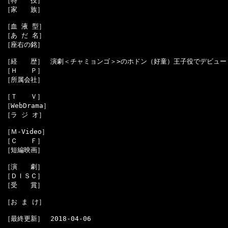
［特　　技］　

［家　　族］　

［血 液 型］　

［あ だ 名］　

［座右の銘］　

［経　　歴］　演劇＜チャミョンゴ＞>のホドン（好童）王子役でデビュー

［Ｈ　　Ｐ］　

［所属会社］　

［Ｔ　　Ｖ］　

［WebDrama］　

［ラ ジ オ］　

［Ｍ-Video］　

［Ｃ　　Ｆ］　

［短編映画］　

［演　　劇］　

［ＤＩＳＣ］　

［受　　賞］　

［お ま け］　
