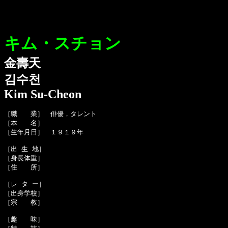
キム・スチョン
金壽天
김수천
Kim Su-Cheon
［職　　業］　俳優，タレント

［本　　名］　

［生年月日］　１９１９年

［出 生 地］　

［身長体重］　

［住　　所］　

［レ タ ー］　

［出身学校］　

［宗　　教］　

［趣　　味］　
