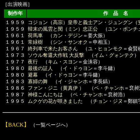
［出演映画］
制作年
作 品 名 
１９５９
コジョン（高宗）皇帝と義士アン・ジュングン（
１９５９
韓末の風雲と閔（ミン）忠正公
（
ユン・ボンチ
１９６１
荷馬車
（
カン・デジン
＝姜大振）
１９６１
常緑樹
（
シン・サンオク
＝申相玉）
１９６７
終列車で来たお客さん
（
ユ・ヒョンモク
＝兪賢
１９７３
ソウル奪還大作戦 大反撃
（
イム・グォンテク
）
１９７７
夜行
（
キム・スヨン
＝金洙容）
１９８０
最後の証人
（
イ・ドゥヨン
＝李斗鏞）
１９８０
避幕
（
イ・ドゥヨン
＝李斗鏞）
１９８３
寡婦の舞
（
イ・ジャンホ
＝李長鎬）
１９８６
ファン・ジニ（黄真伊 ）
（
ペ・チャンホ
＝裵昶
１９８７
神様こんにちは
（
ペ・チャンホ
＝裵昶浩）
１９９５
ムクゲの花が咲きました
（
チョン・ジヌ
＝鄭鎮
【BACK】
（一覧ページへ）