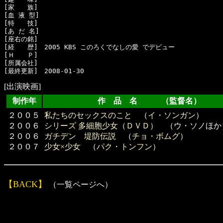
[家　　族]　

[血 液 型]　

[特　　技]　

[あ だ 名]　

[座右の銘]　

[経　　歴]　2005 KBS このろくでなしの愛 でデビュー

[Ｈ　　Ｐ]

[所属会社]　

[出演映画]
制作年
作 品 名 （監督名）
２００５
私たちのセックスのこと
（
イ・ソンガン
）
２００６
シリーズ 多細胞少女（ＤＶＤ）
（ウ・ソノほ
２００６
ガチデン 堤防伝説
（
チョ・ボムグ
）
２００７
少女×少女
（
パク・トンフン
）
【BACK】
（一覧ページへ）