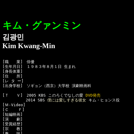
キム・グァンミン
김광민
Kim Kwang-Min
[職　　業]　俳優

[生年月日]　１９８３年８月１日 生まれ

[身長体重]　

[住　　所]　

[レ タ ー]　

[出身学校]　ソギョン（西京）大学校 演劇映画科

[Ｔ　　Ｖ]　2005 KBS このろくでなしの愛 
DVD発売
　　　　　　2014 SBS 
僕には愛しすぎる彼女
 キム・ヒョンス役

[Ｍ-Video]　

[Ｃ    Ｆ]　

[短編映画]　

[演　　劇]　

[受賞経歴]　

[宗　　教]　

[趣　　味]　
