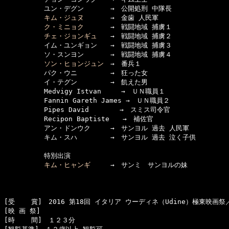
　　　　　　ユン・デグン　　　　→　公開処刑 中隊長

キム・ジュヌ
　　　　→　金歯 人民軍

ク・ミニョク
　　　　→　戦闘地域 捕虜１

チェ・ジョンギュ
　　→　戦闘地域 捕虜２

　　　　　　イム・ユンギョン　　→　戦闘地域 捕虜３

　　　　　　ソ・スンヨン　　　　→　戦闘地域 捕虜４

ソン・ヒョンジュン
　→　番兵１

　　　　　　パク・ウニ　　　　　→　狂った女

　　　　　　イ・テグン　　　　　→　飢えた男

　　　　　　Medvigy Istvan　　　→　ＵＮ職員１

　　　　　　Fannin Gareth James →　ＵＮ職員２

　　　　　　Pipes David　　　 　→　スミス司令官

　　　　　　Recipon Baptiste　　→　補佐官

　　　　　　アン・ドンウク　　　→　サンヨル 過去 人民軍

　　　　　　キム・スハ　　　　　→　サンヨル 過去 泣く子供

　　　　　　特別出演 

キム・ヒャンギ
[受    賞]　2016 第18回 イタリア ウーディネ（Udine）極東映画祭
[映 画 祭]　

[時    間]　１２３分
