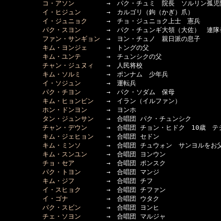
コ・アソン
　　　　　→　パク・チュミ　院長　ソルリン孤児院
イ・ヒジュン
　　　　→　カルゴリ（鉤（かぎ）爪）

イ・ジュニョク
　　　→　チョ・ジュニョク上士　憲兵

パク・スヨン
　　　　→　パク・チュンギ大領（大佐）　連隊長
ファン・サンギョン
　→　ヨン・チュノ　親日派の息子

キム・ヨンジェ
　　　→　トングの父

キム・ユンテ
　　　　→　チュンシクの父

チャン・ジュヌィ
　　→　人民将校

キム・ソルミ
　　　　→　ポンナム　少年兵

イ・ソジュン
　　　　→　運転兵

パク・チヨン
　　　　→　パク・ソダム　保母

キム・ヒョンビン
　　→　イラン（イルファン）

ホン・ドンヨン
　　　→　ヨンホ

タン・ジュンサン
　　→　合唱団 パク・チュンシク

チャン・デウン
　　　→　合唱団 チョン・ヒドク　10歳　テ
キム・ジェヒョン
　　→　合唱団 セドン

キム・ミンソ
　　　　→　合唱団 チュウォン　サンヨルをお父
キム・スンユン
　　　→　合唱団 ヨンウン

チョ・セア
　　　　　→　合唱団 ポンスク

パク・トヨン
　　　　→　合唱団 マンジ

キム・ジフ
　　　　　→　合唱団 チフ

イ・スヒョク
　　　　→　合唱団 チファン

イ・ゴナ
　　　　　　→　合唱団 ウタク

パク・スビン
　　　　→　合唱団 ヨンヒ

チェ・ソヨン
　　　　→　合唱団 マルジャ
