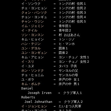
　　　　　　イ・ソンウク　　　　→　トングの村 住民１

　　　　　　チェ・ヨンヒョン　　→　トングの村 住民２

クォン・バンソク
　　→　トングの村 住民３

　　　　　　チョン・ヨンギュ　　→　トングの村 住民４

チャン・ウジン
　　　→　トングの村 住民５

イム・ジェミン
　　　→　青年団１

イ・テイル
　　　　　→　青年団２

ソン・ヨンスン
　　　→　村 おばあさん

　　　　　　キム・ヒョイン　　　→　トン・ジノ

ハン・テジン
　　　　→　ヒ・マンホ

ユン・デヨル
　　　　→　図体１

ユン・ヨンギュン
　　→　図体２

　　　　　　キム・アヒョン　　　→　ヨン・チュノ 女性１

イ・スリ
　　　　　　→　ヨン・チュノ 女性２

　　　　　　イ・ユヌ　　　　　　→　タバコ 子供

ホン・ソンドク
　　　→　サンヨルの父

　　　　　　チョ・ヒョニム　　　→　サンヨルの母

　　　　　　ユ・ボラ　　　　　　→　井戸の中 女１

キム・ボムテ
　　　　→　井戸の中 男１

　　　　　　Daniel 

　　　　　　　　Joseph Irven　　→　クラブ軍人１

　　　　　　Roberts 

　　　　　　　Joel Johnathan　　→　クラブ軍人２

イ・ジョンヒョン
　　→　たいまつ人民軍

　　　　　　チョン・ヨンウク　　→　キム上士
