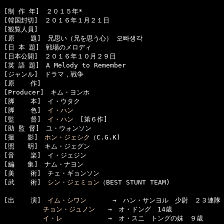
[制 作 年]　２０１５年*

[韓国封切]　２０１６年１月２１日

[観覧人員]　

[原    題]　兄思い（兄を思う心） 오빠생각

[日 本 題]　戦場のメロディ

[日本公開]　２０１６年１０月２９日

[英 語 題]　A Melody to Remember

[ジャンル]　ドラマ，戦争

[原    作]　

[Producer]　キム・ヨンホ

[脚    本]　イ・ウタク

[脚    色]　
イ・ハン
[監    督]　
イ・ハン
　[第６作]

[助 監 督]　ユ・ウォンソン

[撮　　影]　
ホン・ジェシク
（C.G.K)

[照　　明]　キム・ジェグン

[音    楽]　イ・ジェジン

[編　　集]　ナム・ナヨン

[美    術]　チェ・ギョンソン

[武    術]　
シン・ジェミョン
（BEST STUNT TEAM)

[出    演]　
イム・シワン
　　　　→　ハン・サンヨル　少尉　２３連隊

チョン・ジュノン
　　→　オ・ドング　14歳

イ・レ
　　　　　　　→　オ・スニ　トングの妹　９歳
