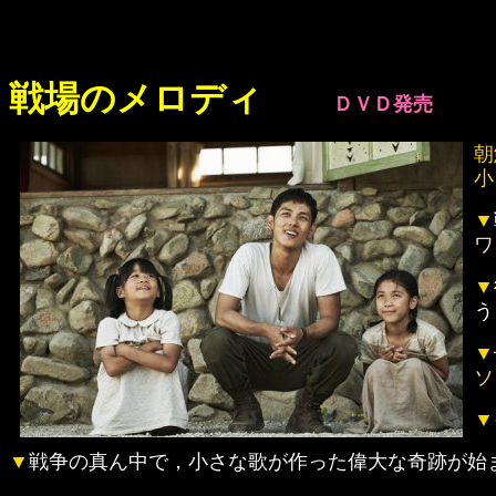
戦場のメロディ
ＤＶＤ発売
朝
小
▼
ワ
▼
う
▼
ソ
▼
▼
戦争の真ん中で，小さな歌が作った偉大な奇跡が始