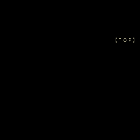
【ＴＯＰ】