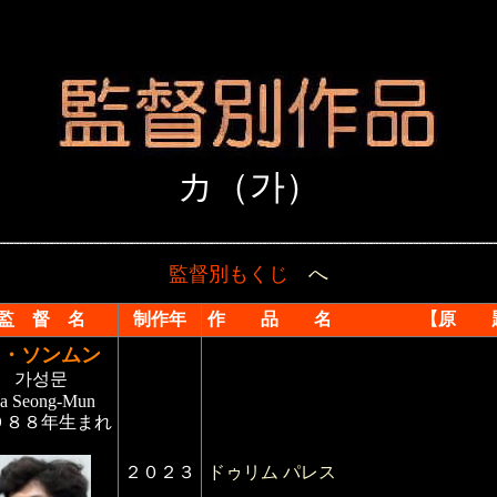
カ（가）
監督別もくじ
へ
監 督 名
制作年
作 品 名 【原 
カ・ソンムン
가성문
a Seong-Mun
９８８年生まれ
２０２３
ドゥリム パレス