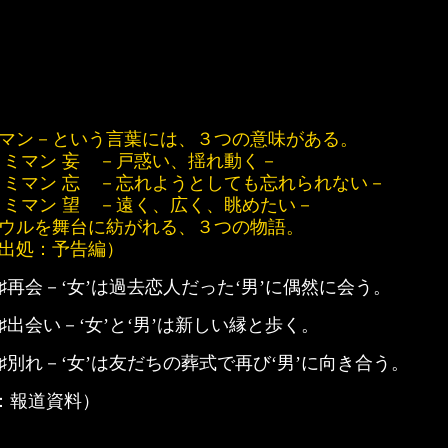
マン－という言葉には、３つの意味がある。
 ミマン 妄 －戸惑い、揺れ動く－
 ミマン 忘 －忘れようとしても忘れられない－
 ミマン 望 －遠く、広く、眺めたい－
ウルを舞台に紡がれる、３つの物語。
出処：予告編）
♯再会－‘女’は過去恋人だった‘男’に偶然に会う。
♯出会い－‘女’と‘男’は新しい縁と歩く。
♯別れ－‘女’は友だちの葬式で再び‘男’に向き合う。
：報道資料）