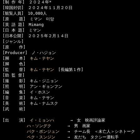
[制 作 年]　２０２４年*

[韓国封切]　２０２４年１１月２０日

[観覧人員]　10,080人

[原    題]　ミマン　미망

[英 語 題]　Mimang

[日 本 題]　ミマン

[日本公開]　２０２５年２月１４日

[ジャンル]　

[原    作]　

[Producer]　ノ・ハジョン

[脚    本]　
キム・テヤン
[脚    色]　

[監    督]　
キム・テヤン
　[長編第１作]

[助 監 督]　

[撮    影]　キム・ジニョン

[照    明]　アン・ギョンフン

[編    集]　イ・ホスン

[音    楽]　キム・テサン

[美    術]　キム・ナムスク

[武    術]　

[出    演]　
イ・ミョンハ
　　　　→　女　映画評論家

ハ・ソングク
　　　　→　男　画家

パク・ポンジュン
　　→　チーム長　＜未亡人＞シネトーク

ペク・スンジン
　　　→　友だち　タクシー運転手
