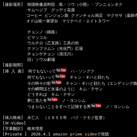
[撮影場所]　韓国映像資料院　島・ソウ（小雨）・プンニョンオク

  　　　　　サムヘジプ　グッデイ花屋

　　　　　　コーヒー ピンジョン路 クァンチョル洞店　ヤクササ（薬師寺
　　　　　　オド山統一展望台　マリナベイ・エイトタワー

  　　　　　チョンノ（鍾路）

  　　　　　ピマッコル

  　　　　　ウルチロ（乙支路）工具の街

  　　　　　クァンファムン（光化門）広場

  　　　　　チョンゲチョン（清渓川）

  　　　　　旧）ソウル劇場

[撮影期間]　

[挿 入 曲]　何でもないって
ハ・ソングク
  　　　　　何でもないって
　チャン・ギハと顔たち

  　　　　　その時その歌
　チャン・ギハと顔たち（エンディング曲
  　　　　　その瞬間ほど永遠のように　キム・テサン

  　　　　　どうすれば　キム・テサン

  　　　　　夢に見た冬
　ノ・ヨンシム

  　　　　　つまらないことをすべて記憶する男
　ノ・ヨンシム

[挿入映画]　
未亡人
　（１９５５年　
パク・ナモク
監督）

[Ｍ-Video]　

[字幕翻訳]　根本理恵

[Private ]　2026.4.1 
amazon prime video