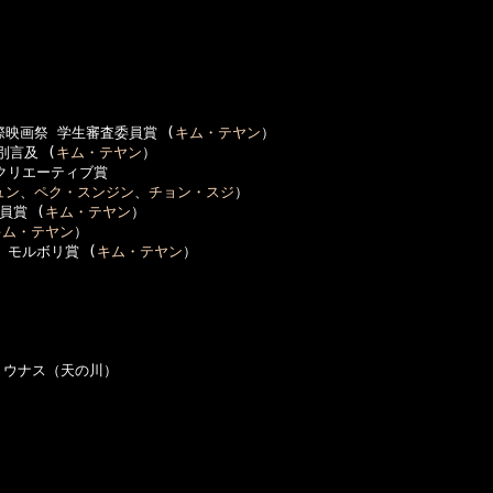
 国際映画祭 学生審査委員賞 (
キム・テヤン
）

別言及 (
キム・テヤン
）

クリエーティブ賞

ュン
、
ペク・スンジン
、
チョン・スジ
）

員賞 (
キム・テヤン
）

キム・テヤン
）

 モルボリ賞 (
キム・テヤン
）

 ウナス（天の川）
