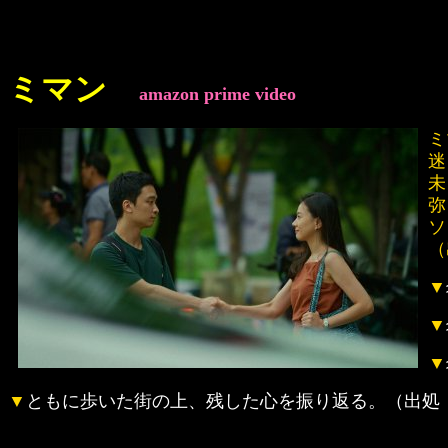
ミマン
amazon prime video
ミ
迷
未
弥
ソ
（
▼
▼
▼
▼
ともに歩いた街の上、残した心を振り返る。（出処