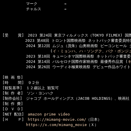
  　　　　　マーク　　　　　　　→

  　　　　　チャルス　　　　　　→

[受    賞]　2023 第24回 東京フィルメックス（TOKYO FILMEX)
　　　　　　2023 第48回 トロント国際映画祭 ネットパック審査委員特
  　　　　　2024 第12回 ムジュ（茂朱）山奥映画祭 ビーコンヒール 
　　　　　　　　　　　　 (
イ・ミョンハ
、
ハ・ソングク
、
パク・ポンジ
  　　　　　2023 第10回 キューシネマ国際映画祭 ネットパック審査委
  　　　　　2024 第14回 バルセロナ国際作家映画祭 最優秀作品賞 (
  　　　　　2024 第26回 ウーディネ極東映画祭 デビュー作品ホワイト
[映 画 祭]　

[時    間]　９２分

[観覧基準]　１２歳以上 観覧可　　

[制 作 者]　ソン・ヨンハク

[制作会社]　ジャコブ ホールディングス（JACOB HOLDINGS）、映画社
[制 作 費]　

[Ｄ Ｖ Ｄ]　

[NET 配信]　
amazon prime video
[Ｈ    Ｐ]　
https://mimang-movie.com/
（日本）

https://x.com/mimang_movie
（Ｘ）
