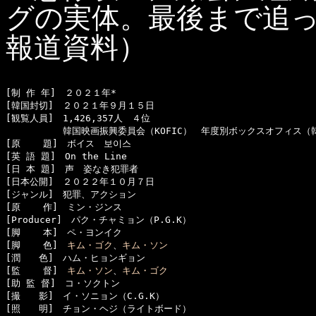
グの実体。最後まで追
報道資料）
[制 作 年]　２０２１年*

[韓国封切]　２０２１年９月１５日

[観覧人員]　1,426,357人　４位

  　　　　　韓国映画振興委員会（KOFIC）　年度別ボックスオフィス（韓
[原    題]　ボイス　보이스

[英 語 題]　On the Line

[日 本 題]　声　姿なき犯罪者

[日本公開]　２０２２年１０月７日

[ジャンル]　犯罪、アクション

[原    作]　ミン・ジンス

[Producer]　パク・チャミョン（P.G.K）

[脚    本]　ペ・ヨンイク

[脚    色]　
キム・ゴク
、
キム・ソン
[潤　　色]　ハム・ヒョンギョン

[監    督]　
キム・ソン
、
キム・ゴク
[助 監 督]　コ・ソクトン

[撮　　影]　イ・ソニョン（C.G.K）

[照　　明]　チョン・ヘジ（ライトボード）
