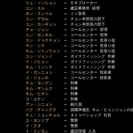
リュ・ソンヒョン
　　→　ＤＢブローカー

ユン・スル
　　　　　→　建設事務所 経理

ホン・スンイル
　　　→　ミン室長

ユン・デヨル
　　　　→　チョン本部長の部下

ユン・ヨンギュン
　　→　チョン本部長の部下

チョ・ジュン
　　　　→　コールセンター 管理

ユン・ボンギル
　　　→　コールセンター 管理

カン・ドゥクチョン
　→　コールセンター 見張り役

ヤン・ジス
　　　　　→　コールセンター 見張り役

キム・ジャンウォン
　→　コールセンター 見張り役

ユン・ジョンノ
　　　→　ボイスフィッシング 作家

イ・ジヒョン
　　　　→　ボイスフィッシング 作家

キム・ミンシク
　　　→　ボイスフィッシング 作家

イ・ガンニョン
　　　→　コールセンター 技術者

ユ・ジョンホ
　　　　→　コールセンター 技術者

チョ・ヨングン
　　　→　刑事

キム・サンムク
　　　→　刑事

キム・ヒサン
　　　　→　刑事

　　　　　　コ・ユナン　　　　　→　刑事

アン・ジニョン
　　　→　銀行員

パク・チャングク
　　→　就職準備生 キム・ビョンジュンの叔
チュ・ミョンチョル
　→　タトゥーショップ 社長

　　　　　　ユ・ヨンソプ　　　　→　警察

イ・グヌ
　　　　　　→　警察

イ・ドンヨン
　　　　→　建設現場 人夫
