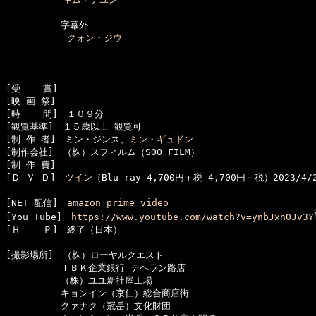
　　　　　　字幕外

クォン・ジウ
[受    賞]　

[映 画 祭]　

[時    間]　１０９分

[観覧基準]　１５歳以上 観覧可　　

[制 作 者]　ミン・ジンス、
ミン・ギュドン
[制作会社]　（株）スフィルム（SOO FILM）

[制 作 費]　

[Ｄ Ｖ Ｄ]　
ツイン
（Blu-ray 4,700円＋税 4,700円＋税）2023/4/
[NET 配信]　
amazon prime video
[You Tube]　
https://www.youtube.com/watch?v=ynbJxn0Jv3Y
[Ｈ    Ｐ]　終了（日本）

[撮影場所]　（株）ローヤルクエスト

　　　　　　ＩＢＫ企業銀行 テヘラン路店

　　　　　　（株）ユユ新社屋工場

　　　　　　キョンイン（京仁）総合商店街

　　　　　　クァナク（冠岳）文化財団
