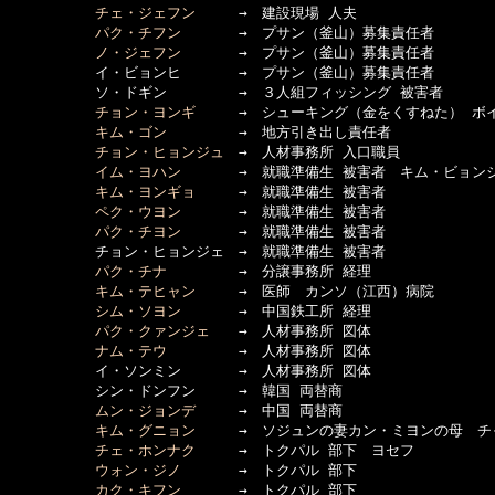
チェ・ジェフン
　　　→　建設現場 人夫

パク・チフン
　　　　→　プサン（釜山）募集責任者

ノ・ジェフン
　　　　→　プサン（釜山）募集責任者

　　　　　　イ・ビョンヒ　　　　→　プサン（釜山）募集責任者

　　　　　　ソ・ドギン　　　　　→　３人組フィッシング 被害者

チョン・ヨンギ
　　　→　シューキング（金をくすねた） ボ
キム・ゴン
　　　　　→　地方引き出し責任者

チョン・ヒョンジュ
　→　人材事務所 入口職員

イム・ヨハン
　　　　→　就職準備生 被害者　キム・ビョンジ
キム・ヨンギョ
　　　→　就職準備生 被害者

ペク・ウヨン
　　　　→　就職準備生 被害者

パク・チヨン
　　　　→　就職準備生 被害者

　　　　　　チョン・ヒョンジェ　→　就職準備生 被害者

パク・チナ
　　　　　→　分譲事務所 経理

キム・テヒャン
　　　→　医師　カンソ（江西）病院

シム・ソヨン
　　　　→　中国鉄工所 経理

パク・クァンジェ
　　→　人材事務所 図体

ナム・テウ
　　　　　→　人材事務所 図体

　　　　　　イ・ソンミン　　　　→　人材事務所 図体

　　　　　　シン・ドンフン　　　→　韓国 両替商

ムン・ジョンデ
　　　→　中国 両替商

キム・グニョン
　　　→　ソジュンの妻カン・ミヨンの母　チ
チェ・ホンナク
　　　→　トクパル 部下　ヨセフ

ウォン・ジノ
　　　　→　トクパル 部下

カク・キフン
　　　　→　トクパル 部下
