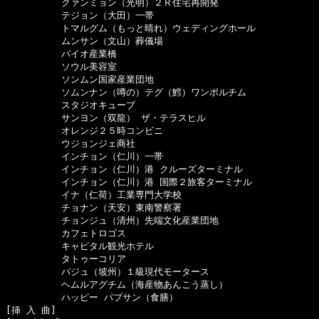
　　　　　　クァンミョン（光明）２Ｒ住宅再開発

　　　　　　テジョン（大田）一帯

　　　　　　トマルグム（もっと晴れ）ウェディングホール

　　　　　　ムンサン（文山）葬儀場

　　　　　　バイオ産業橋

　　　　　　ソウル美容室

　　　　　　ソンムン国家産業団地

　　　　　　ソムンナン（噂の）テグ（鱈）ワンポルチム

　　　　　　スタジオキューブ

　　　　　　サンヨン（双龍） ザ・テラスヒル

　　　　　　オレンジ２５時コンビニ

　　　　　　ウジョンジェ商社

　　　　　　インチョン（仁川）一帯

　　　　　　インチョン（仁川）港 クルーズターミナル

　　　　　　インチョン（仁川）港 国際２旅客ターミナル

　　　　　　イナ（仁荷）工業専門大学校

　　　　　　チョナン（天安）東南警察署

　　　　　　チョンジュ（清州）先端文化産業団地

　　　　　　カフェトロゴス

　　　　　　キャピタル観光ホテル

　　　　　　タトゥーコリア

　　　　　　パジュ（坡州）１級現代モータース

　　　　　　ヘムルアグチム（海産物あんこう蒸し）

　　　　　　ハッピー パプサン（食膳）

[挿 入 曲]　
