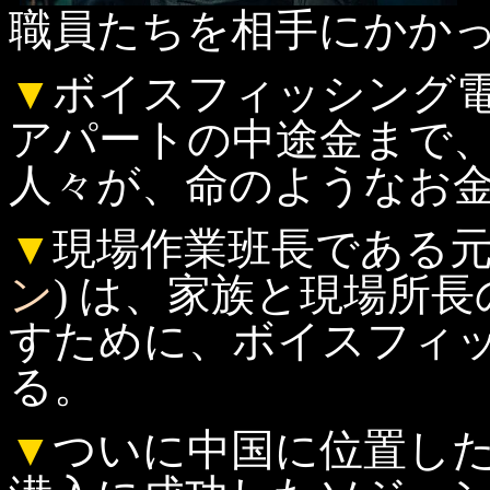
職員たちを相手にかか
▼
ボイスフィッシング
アパートの中途金まで
人々が、命のようなお
▼
現場作業班長である元
ン
) は、家族と現場所
すために、ボイスフィ
る。
▼
ついに中国に位置し