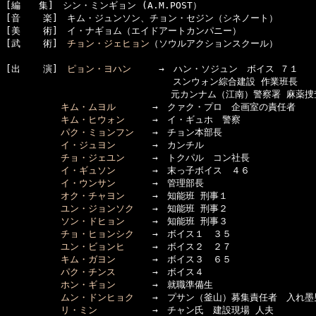
[編　　集]　シン・ミンギョン (A.M.POST）

[音    楽]　キム・ジュンソン、チョン・セジン（シネノート）

[美    術]　イ・ナギョム（エイドアートカンパニー）

[武    術]　
チョン・ジェヒョン
（ソウルアクションスクール）

[出    演]　
ピョン・ヨハン
　　　→　ハン・ソジュン　ボイス ７１

  　　　　　　　　　　　　　　　　　スンウォン綜合建設 作業班長　

　　　　　　　　　　　　　　　　　　元カンナム（江南）警察署 麻薬捜査
キム・ムヨル
　　　　→　クァク・プロ　企画室の責任者

キム・ヒウォン
　　　→　イ・ギュホ　警察

パク・ミョンフン
　　→　チョン本部長

イ・ジュヨン
　　　　→　カンチル

チョ・ジェユン
　　　→　トクパル　コン社長

イ・ギュソン
　　　　→　末っ子ボイス　４６

イ・ウンサン
　　　　→　管理部長

オク・チャヨン
　　　→　知能班 刑事１

ユン・ジョンソク
　　→　知能班 刑事２

ソン・ドヒョン
　　　→　知能班 刑事３

チョ・ヒョンシク
　　→　ボイス１　３５

ユン・ビョンヒ
　　　→　ボイス２　２７

キム・ガヨン
　　　　→　ボイス３　６５

パク・チンス
　　　　→　ボイス４

ホン・ギョン
　　　　→　就職準備生

ムン・ドンヒョク
　　→　プサン（釜山）募集責任者　入れ墨男
リ・ミン
　　　　　　→　チャン氏　建設現場 人夫
