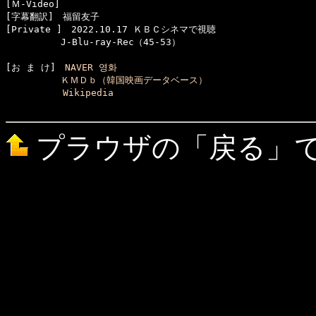
[Ｍ-Video]　

[字幕翻訳]　福留友子

[Private ]　2022.10.17 ＫＢＣシネマで視聴

[お ま け]　
NAVER 영화
ＫＭＤｂ（韓国映画データベース）
Wikipedia
プラウザの「戻る」