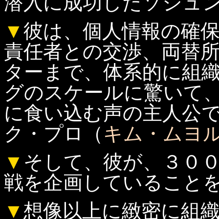
潜入に成功したソジュ
▼
彼は、個人情報の確
責任者との交渉、両替
ターまで、体系的に組
グのスケールに驚いて
に食い込む声の主人公
ク・プロ（
キム・ムヨ
▼
そして、彼が、３０
戦を企画していること
▼
想像以上に緻密に組