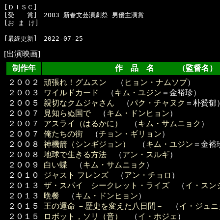
[ＤＩＳＣ]　

[受　　賞]　2003 新春文芸演劇祭 男優主演賞

[お ま け]　

[出演映画]
制作年
作 品 名 （監督名）
２００２
頑張れ！グムスン
（
ヒョン・ナムソプ
）
２００３
ワイルドカード
（
キム・ユジン
＝金裕珍）
２００５
親切なクムジャさん
（
パク・チャヌク
＝朴贊郁
２００７
見知らぬ国で
（
キム・ドンヒョン
）
２００７
アスライ（はるかに）
（
キム・サムニョク
）
２００７
俺たちの街
（
チョン・ギリョン
）
２００８
神機箭（シンギジョン）
（
キム・ユジン
＝金裕
２００８
地球で生きる方法
（
アン・スルギ
）
２００９
白い蝶
（
キム・サムニョク
）
２０１０
ジャスト フレンズ
（
アン・チョロ
）
２０１３
ザ・スパイ シークレット・ライズ
（
イ・スン
２０１３
晩餐
（
キム・ドンヒョン
）
２０１５
王の運命 －歴史を変えた八日間－
（
イ・ジュニ
２０１５
ロボット，ソリ（音）
（
イ・ホジェ
）