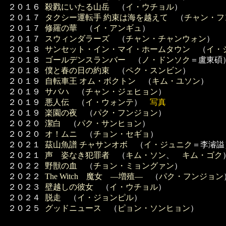
２０１６
殺戮にいたる山岳
（
イ・ウチョル
）
２０１７
タクシー運転手 約束は海を越えて
（
チャン・フ
２０１７
修羅の華
（
イ・アンギュ
）
２０１７
スウィンダラーズ
（
チャン・チャンウォン
）
２０１８
サンセット・イン・マイ・ホームタウン
（
イ・
２０１８
ゴールデンスランバー
（
ノ・ドンソク
＝盧東碩
２０１８
僕と春の日の約束
（
ペク・スンビン
）
２０１９
自転車王 オム・ボクトン
（
キム・ユソン
）
２０１９
サバハ
（
チャン・ジェヒョン
）
２０１９
悪人伝
（
イ・ウォンテ
）
写真
２０１９
楽園の夜
（
パク・フンジョン
）
２０２０
潔白
（
パク・サンヒョン
）
２０２０
オ！ムニ
（
チョン・セギョ
）
２０２１
茲山魚譜 チャサンオボ
（
イ・ジュニク
＝李濬謚
２０２１
声 姿なき犯罪者
（
キム・ソン
、
キム・ゴク
２０２２
野獣の血
（
チョン・ミョングァン
）
２０２２
The Witch 魔女 ―増殖―
（
パク・フンジョン
２０２３
壁越しの彼女
（
イ・ウチョル
）
２０２４
脱走
（
イ・ジョンピル
）
２０２５
グッドニュース
（
ピョン・ソンヒョン
）