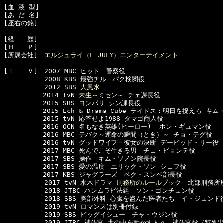
[血 液 型]　

[あ だ 名]　

[座右の銘]　

[経　　歴]　

[Ｈ　　Ｐ]　

[所属会社]　
エルジュライ（L JULY）エンターテイメント
[Ｔ　　Ｖ]　2007 MBC ヒット　警察役

  　　　　　2008 KBS 最強チル　パク検閲役

  　　　　　2012 SBS 
大風水
　　　　　　2014 tvN 
未生～ミセン～
 チェ課長役

　　　　　　2015 SBS ヨンパリ シン課長役

　　　　　　2015 Ech & Drama Cube ライドス：明日を捉えろ キム
　　　　　　2015 tvN 応答せよ1988 タマゴ商人役

　　　　　　2016 OCN 名もなき英雄(ヒーロー)  ホン・ギュマン役

　　　　　　2016 MBC テバク～運命の瞬間（とき）～ チョ・テグ役

　　　　　　2016 tvN グッドワイフ－彼女の決断 デービッド・リー役

　　　　　　2017 MBC 死んでこそ生きる男　チェ・ビョンテ役

　　　　　　2017 SBS 操作　キム・ソノン院長役

　　　　　　2017 SBS 愛の温度　エリック・ソン シェフ役

　　　　　　2017 KBS ジャグラーズ　ペク・スンベ部長役

  　　　　　2017 tvN 水木ドラマ 
刑務所のルールブック
　北部刑務所所
  　　　　　2018 JTBC ハンムラビ法廷　ソン・ゴンチュン役

  　　　　　2018 SBS 胸部外科-心臓を盗んだ医者たち　イ・ジュンド役
  　　　　　2019 tvN ロマンスは別冊付録

  　　　　　2019 SBS ビッグイシュー　チャ・ウジン役

  　　　　　2019 JTBC 補佐官-世の中を動かす人々　補佐官役（特別出