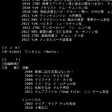
  　　　　　2019 JTBC 検事ラプソディ－僕と彼女の愛すべき日々　チ
  　　　　　2020 tvN メモリスト イム・チュンヨン役

  　　　　　2020 SBS 熱血弁護士パク・テヨン ～飛べ、小川の竜　ム
　　　　　　2021 tvN ヴィンチェンツォ　ホ判事役

　　　　　　2021 KBS ドラマスペシャル 痛みの風景　警察チーム長役

　　　　　　2021 tvN ハピネス　ソン・ウチャン役

  　　　　　2021 JTBC アンダーカバー　ソン・ムンベ役

　　　　　　2022 KBS 最愛の敵～王たる宿命　ホ・サンソン役

　　　　　　2020 JTBC 模範刑事２　チョン・チス役

　　　　　　2022 tvN メンタルコーチ諸葛道

[ラ ジ オ]　

[Ｍ-Video]　ワンタイム ＜Nasty＞

[Ｃ    Ｆ]　

[短編映画]　

[演　　劇]　演劇

　　　　　　　2006 最後に話す言葉はないか！

　　　　　　　2008 ペン ペン・チョラク役

　　　　　　　2008 マリファナ ソク・カイ役

　　　　　　　2009 ミス・マム イ・ムチョル役

　　　　　　　2011 化粧する女 マルチ男役

　　　　　　　2011 テムプファイル（Temp File） シン チーム長役

　　　　　　ミュージカル

　　　　　　　2003 マリア，マリア チェ社長役

　　　　　　　2010 ４番出口
