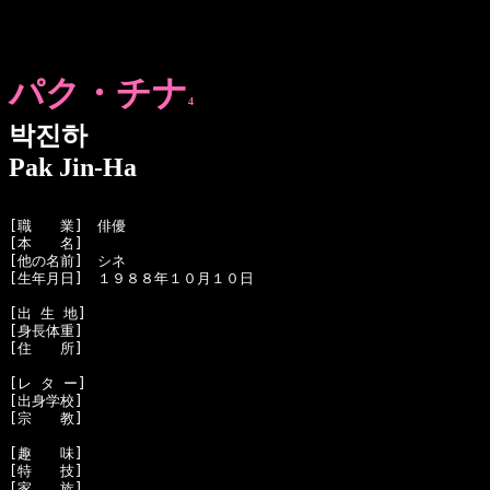
パク・チナ
4
박진하
Pak Jin-Ha
[職　　業]　俳優

[本　　名]　

[他の名前]　シネ

[生年月日]　１９８８年１０月１０日

[出 生 地]　

[身長体重]　

[住　　所]　

[レ タ ー]　

[出身学校]　

[宗　　教]　

[趣　　味]　

[特　　技]　

[家　　族]　
