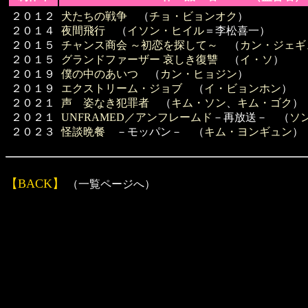
２０１２
犬たちの戦争
（
チョ・ビョンオク
）
２０１４
夜間飛行
（
イソン・ヒイル
＝李松喜一）
２０１５
チャンス商会 ～初恋を探して～
（
カン・ジェギ
２０１５
グランドファーザー 哀しき復讐
（
イ・ソ
）
２０１９
僕の中のあいつ
（
カン・ヒョジン
）
２０１９
エクストリーム・ジョブ
（
イ・ビョンホン
）
２０２１
声 姿なき犯罪者
（
キム・ソン
、
キム・ゴク
）
２０２１
UNFRAMED／アンフレームド
－再放送－ （
ソ
２０２３
怪談晩餐
－モッパン－ （
キム・ヨンギュン
）
【BACK】
（一覧ページへ）