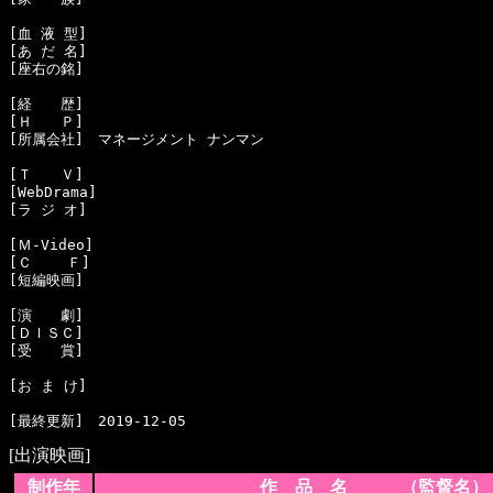
[血 液 型]　

[あ だ 名]　

[座右の銘]　

[経　　歴]　

[Ｈ　　Ｐ]　

[所属会社]　マネージメント ナンマン

[Ｔ　　Ｖ]　

[WebDrama]　

[ラ ジ オ]　

[Ｍ-Video]　

[Ｃ    Ｆ]　

[短編映画]　

[演　　劇]　

[ＤＩＳＣ]　

[受　　賞]　

[お ま け]　

[出演映画]
制作年
作 品 名 （監督名）