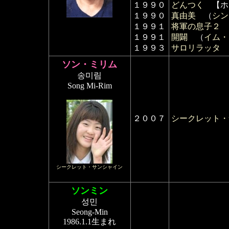
１９９０
どんつく
【ホ
１９９０
真由美
（
シン
１９９１
将軍の息子２
１９９１
開闢
（
イム・
１９９３
サロリラッタ 
ソン・ミリム
송미림
Song Mi-Rim
２００７
シークレット・
シークレット・サンシャイン
ソンミン
성민
Seong-Min
1986.1.1生まれ