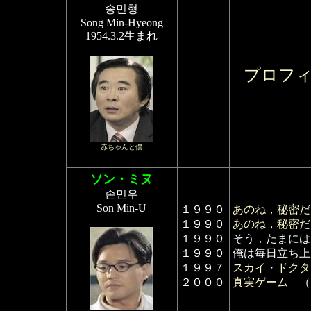
송민형
Song Min-Hyeong
1954.3.2生まれ
プロフ
赤ちゃんと僕
ソン・ミヌ
손민우
Son Min-U
１９９０
あのね，秘密だ
１９９０
あのね，秘密だ
１９９０
そう，たまには
１９９０
俺は毎日立ち上
１９９７
スカイ・ドクタ
２０００
真実ゲーム
（