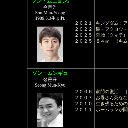
ソン・ムニョン
2
손문영
Son Mun-Yeong
1989.5.3生まれ
２０２１
キングダム：ア
２０２２
梟－フクロウ－
２０２５
鬼胎（クィテ）
２０２５
８４㎡
（
キム
ソン・ムンギュ
성문규
Seong Mun-Kyu
２００６
家門の復活
（
２００７
お母さん死なな
２０１０
生き残るための
２０１１
ホームランが聞