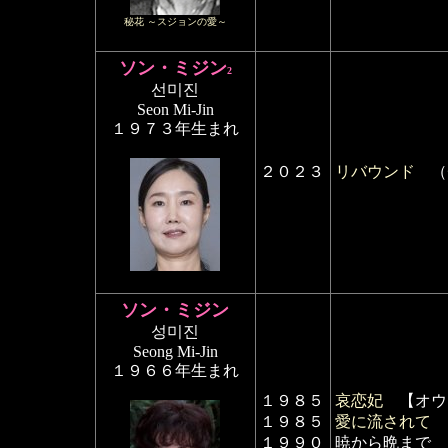
秘花 ～スジョンの愛～
ソン・ミジン
2
선미진
Seon Mi-Jin
１９７３年生まれ
２０２３
リバウンド
（
ソン・ミジン
성미진
Seong Mi-Jin
１９６６年生まれ
１９８５
哀恋妃
【オウ
１９８５
愛に流されて 
１９９０
暁から晩まで 