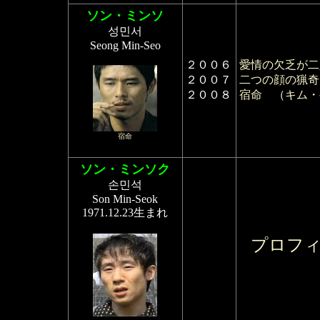
ソン・ミンソ
성민서
Seong Min-Seo
２００６
愛情の欠乏が二
２００７
二つの顔の猟奇
２００８
宿命
（
キム・
宿命
ソン・ミンソク
손민석
Son Min-Seok
1971.12.23生まれ
プロフ