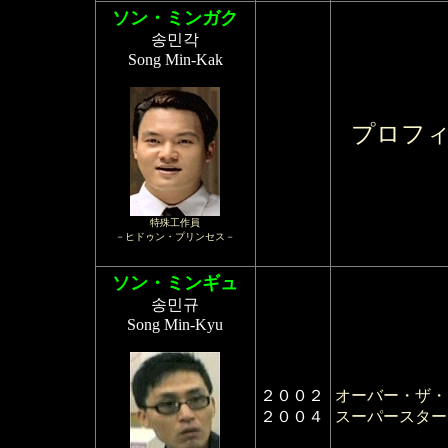
ソン・ミンガク
송민각
Song Min-Kak
プロフ
特殊工作員
－ヒドゥン・プリンセス－
ソン・ミンギュ
송민규
Song Min-Kyu
２００２
オーバー・ザ・
２００４
スーパースター