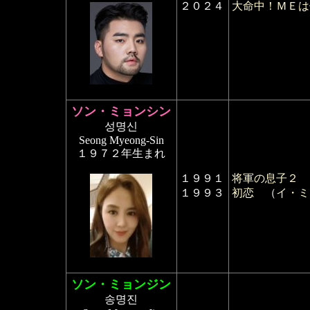
２０２４
大命中！ＭＥは
ソン・ミョンシン
성명신
Seong Myeong-Sin
１９７２年生まれ
１９９１
将軍の息子２
１９９３
初恋
（
イ・ミ
ソン・ミョンジン
송명진