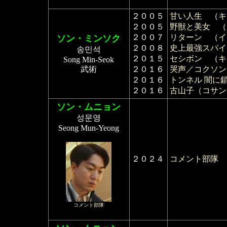
２００５
甘い人生
（
キ
２００５
野獣と美女
（
２００７
リターン
（
イ
ソン・ミンソク
２００８
史上最強スパイ 
송민석
２０１５
セシボン
（
キ
Song Min-Seok
武術
２０１６
哭声／コクソン
２０１６
トンネル 闇に
２０１６
古山子（コサン
ソン・ムニョン
성문영
Seong Mun-Yeong
２０２４
コメント部隊
コメント部隊