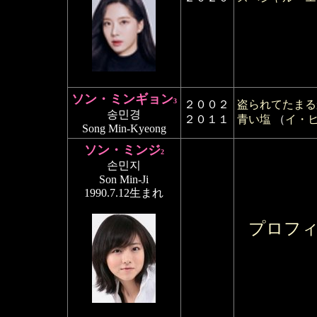
ソン・ミンギョン
3
２００２
盗られてたまる
송민경
２０１１
青い塩
（
イ・
Song Min-Kyeong
ソン・ミンジ
2
손민지
Son Min-Ji
1990.7.12生まれ
プロフ