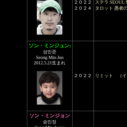
２０２２
ステラ SEOUL M
２０２４
タロット 愚者
ソン・ミンジュン
2
성민준
Seong Min-Jun
2012.5.21生まれ
２０２２
リミット
（
イ
ソン・ミンジョン
송민정