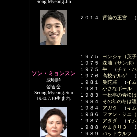
Song Myeong-Jin
２０１４
背徳の王宮
（
１９７５
ヨンジャ（英子
１９７５
森浦（サンポ）
１９７５
牛
（
チェ・ハ
ソン・ミョンスン
１９７６
高校ヤルゲ
（
成明順
１９８１
曼陀羅
（
イム
성명순
１９８１
小さなボール
Seong Myeong-Sun
１９８３
一松亭の青松は
1930.7.10生まれ
１９８４
その年の冬は暖
１９８４
アガタ
（
キム
１９８６
ファン・ジニ（
１９８７
アダダ
（
イム
１９８８
かまきり３
【
１９８９
バッドウルフ 