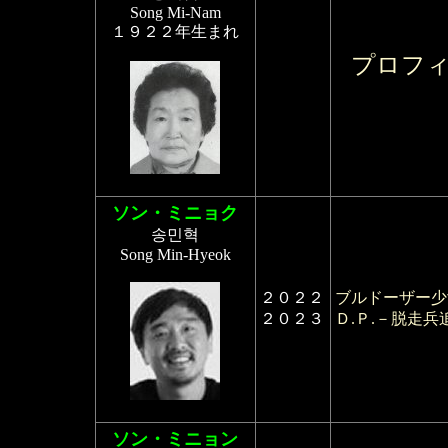
Song Mi-Nam
１９２２年生まれ
プロフ
ソン・ミニョク
송민혁
Song Min-Hyeok
２０２２
ブルドーザー少
２０２３
Ｄ.Ｐ.－脱走兵
ソン・ミニョン