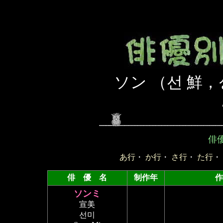
ソン （선 鮮，
俳
あ行
・
か行
・
さ行
・
た行
・
俳 優 名
制作年
ソンミ
宣美
선미