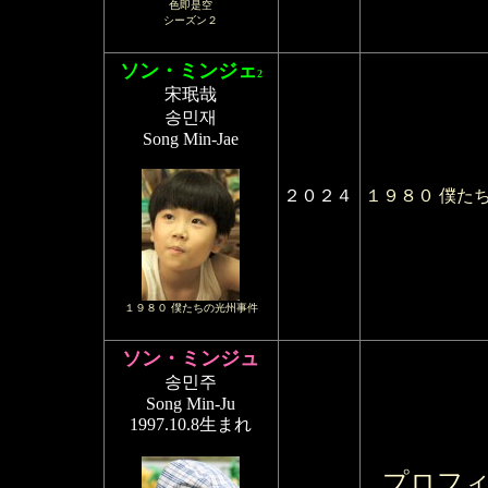
色即是空
シーズン２
ソン・ミンジェ
2
宋珉哉
송민재
Song Min-Jae
２０２４
１９８０ 僕た
１９８０ 僕たちの光州事件
ソン・ミンジュ
송민주
Song Min-Ju
1997.10.8生まれ
プロフ