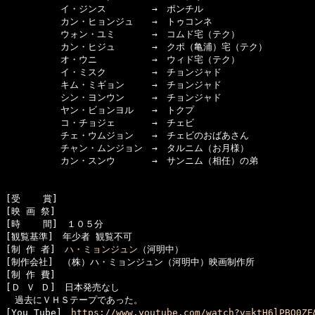
　　　　　　イ・ジンス　　　　　→　ポンチル

　　　　　　カン・ヒョンジュ　　→　トゥコンネ

　　　　　　ウォン・ユミ　　　　→　コムド宅（テク）

　　　　　　カン・ヒジュ　　　　→　クポ（亀浦）宅（テク）

　　　　　　オ・ウニ　　　　　　→　ウィド宅（テク）

　　　　　　イ・ミスク　　　　　→　チョンジャド

　　　　　　キム・ミギョン　　　→　チョンジャド

　　　　　　シン・ヨンウン　　　→　チョンジャド

　　　　　　ヤン・ビョンヨル　　→　トクプ

　　　　　　コ・チョジェ　　　　→　チェビ

　　　　　　チェ・ウムジョン　　→　チェビのおばあさん

　　　　　　チャン・ムンジョン　→　タルニム（お月様）

　　　　　　カン・スンウ　　　　→　サンニム（相任）の弟

[受    賞]　

[映 画 祭]　

[時    間]　１０５分

[観覧基準]　年少者 観覧不可

[制 作 者]　
ハ・ミョンジュン
（河明中）

[制作会社]　（株）ハ・ミョンジュン（河明中）映画制作所　

[制 作 費]　

[Ｄ Ｖ Ｄ]　日本発売なし

　過去にＶＨＳテープであった。

[You Tube]　
https://www.youtube.com/watch?v=ktH6lPBQ0ZE