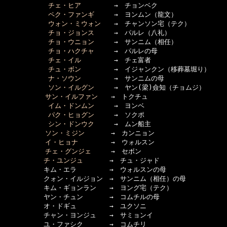
チェ・ヒア
　　　　　→　チョンベク 

ペク・ファンギ
　　　→　ヨンムン（龍文）

ウォン・ミウォン
　　→　チャンソン宅（テク）

チョ・ジョンス
　　　→　パルレ（八礼）

チョ・ウニョン
　　　→　サンニム（相任）

チョ・ハクチャ
　　　→　パルレの母

チェ・イル
　　　　　→　チェ富者

チュ・ボン
　　　　　→　イジャンクン（移葬墓堀り）

ナ・ソウン
　　　　　→　サンニムの母

ソン・イルグン
　　　→　ヤン(梁)僉知（チョムジ）

サン・イルファン
　　→　トクチュ

イム・ドンムン
　　　→　ヨンベ

パク・ヒョグン
　　　→　ソクポ

シン・ドンウク
　　　→　ムン船主

ソン・ミジン
　　　　→　カンニョン

イ・ヒョナ
　　　　　→　ウォルスン

チェ・グンジェ
　　　→　セボン

チ・ユンジュ
　　　　→　チュ・ジャド

　　　　　　キム・エラ　　　　　→　ウォルスンの母

　　　　　　クォン・イルジョン　→　サンニム（相任）の母

　　　　　　キム・ギョンラン　　→　ヨング宅（テク）

　　　　　　ヤン・チュン　　　　→　コムチルの母

　　　　　　オ・ドギュ　　　　　→　ユクソニ

　　　　　　チャン・ヨンジュ　　→　サミョンイ

　　　　　　ユ・ファシク　　　　→　コムチリ
