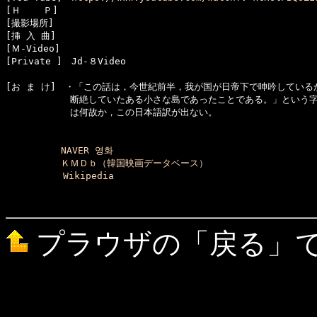
[Ｈ    Ｐ]　

[撮影場所]　

[挿 入 曲]　

[Ｍ-Video]　

[お ま け]　・「この話は，今世紀前半，我が国が日帝下で呻吟している
　　　　　　　断絶していたある小さな島であったことである。」という字
　　　　　　　は何故か，この日本語訳が出ない。

NAVER 영화
ＫＭＤｂ（韓国映画データベース）
Wikipedia
プラウザの「戻る」