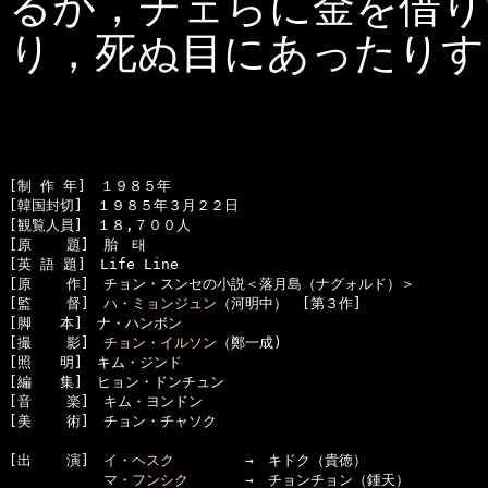
るが，チェらに金を借り
り，死ぬ目にあったりす
[制 作 年]　１９８５年

[韓国封切]　１９８５年３月２２日

[観覧人員]　１８,７００人

[原    題]　胎　태　

[英 語 題]　Life Line

[原    作]　チョン・スンセの小説＜落月島（ナグォルド）＞   

[監    督]　
ハ・ミョンジュン
（河明中）　[第３作]

[脚　　本]　ナ・ハンボン

[撮    影]　
チョン・イルソン
（鄭一成)

[照　　明]　キム・ジンド

[編　　集]　ヒョン・ドンチュン

[音    楽]　キム・ヨンドン

[美    術]　チョン・チャソク

[出    演]　
イ・ヘスク
　　　　　→　キドク（貴徳）

マ・フンシク
　　　　→　チョンチョン（鍾天）
