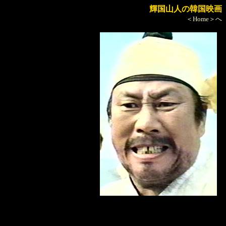
輝国山人の韓国映画
＜Home＞へ