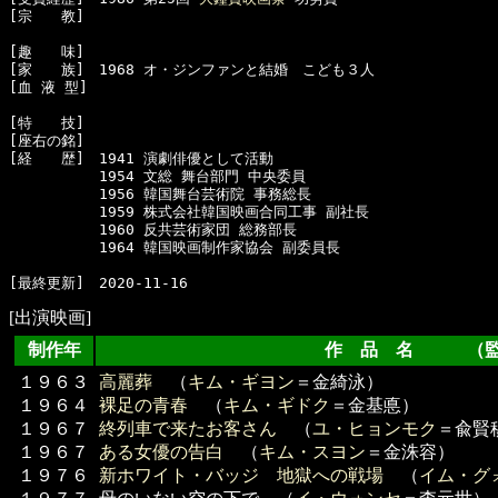
[宗　　教]　

[趣　　味]　

[家　　族]　1968 オ・ジンファンと結婚　こども３人

[血 液 型]　

[特　　技]　

[座右の銘]　

[経　　歴]　1941 演劇俳優として活動

  　　　　　1954 文総 舞台部門 中央委員

  　　　　　1956 韓国舞台芸術院 事務総長

  　　　　　1959 株式会社韓国映画合同工事 副社長

  　　　　　1960 反共芸術家団 総務部長

  　　　　　1964 韓国映画制作家協会 副委員長

[出演映画]
制作年
作 品 名 （監
１９６３
高麗葬
（
キム・ギヨン
＝金綺泳）
１９６４
裸足の青春
（
キム・ギドク
＝金基悳）
１９６７
終列車で来たお客さん
（
ユ・ヒョンモク
＝兪賢
１９６７
ある女優の告白
（
キム・スヨン
＝金洙容）
１９７６
新ホワイト・バッジ 地獄への戦場
（
イム・グ