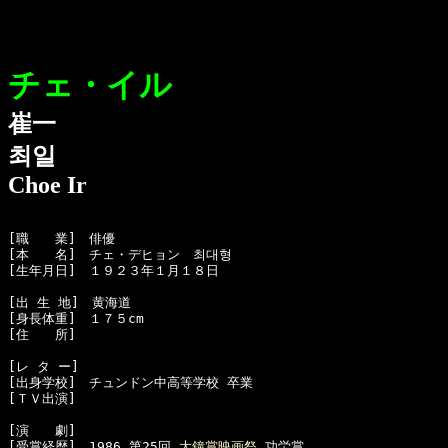
チェ・イル
崔一
최일
Choe Ir
[職　　業]　俳優

[本　　名]　チェ・デヒョン　최대형

[生年月日]　１９２３年１月１８日 

[出 生 地]　黄海道

[身長体重]　１７５cm 

[住　　所]　

[レ タ ー]　

[出身学校]　チュンドン中高等学校 卒業

[ＴＶ出演]　

[演　　劇]

[受賞経歴]　1986 第25回 
大鐘賞映画祭
 功労賞
