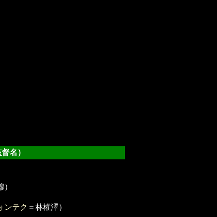
督名）
穆）
ォンテク
＝林權澤）