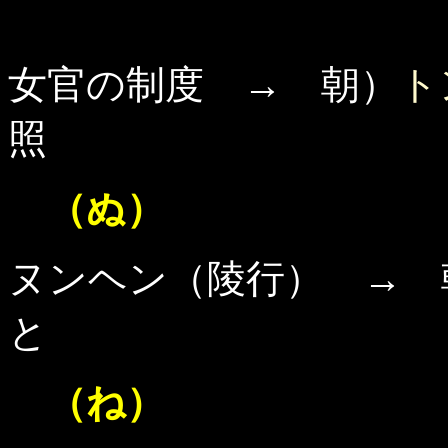
女官の制度 → 朝）
ト
照
（ぬ）
ヌンヘン（陵行） → 朝
と
（ね）