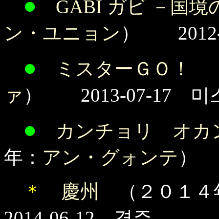
●
GABI ガビ －国
ン・ユニョン
） 2012-
●
ミスターＧＯ！
（
ァ
） 2013-07-17 미
●
カンチョリ オカ
年：
アン・グォンテ
） 
＊
慶州
（２０１４
2014-06-12 경주