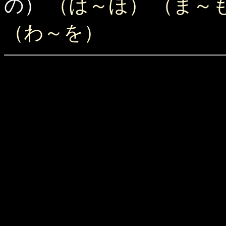
の）
（は～ほ）
（ま～
（わ～を）