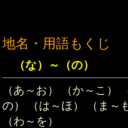
地名・用語もくじ
（な）～（の）
（あ～お）
（か～こ）
の）
（は～ほ）
（ま～
（わ～を）