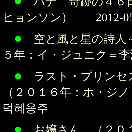
●
ハナ 奇跡の４６
ヒョンソン
） 2012-0
●
空と風と星の詩人
５年：
イ・ジュニク
＝李
●
ラスト・プリンセ
（２０１６年：
ホ・ジノ
덕혜옹주
●
お嬢さん
（２０