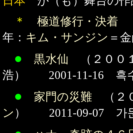
日本
が（も）舞台の作
＊
極道修行・決着 
年：
キム・サンジン
＝金
●
黒水仙
（２００
浩） 2001-11-16 흑
●
家門の災難
（２０
ン
） 2011-09-07 