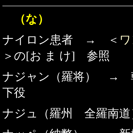
（な）
ナイロン患者 → ＜
ワ
＞の[お ま け] 参照
ナジャン（羅将） → 
下役
ナジュ（羅州 全羅南道