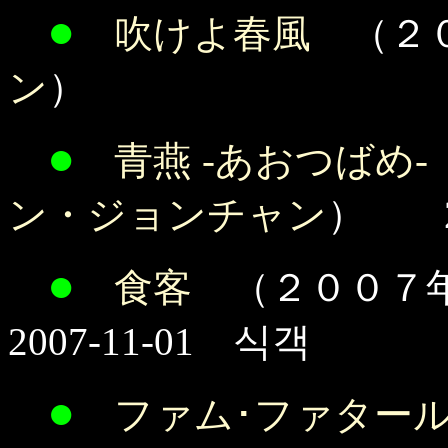
●
吹けよ春風
（２０
ン
）
●
青燕 -あおつ
ン・ジョンチャン
） 20
●
食客
（２００７
2007-11-01 식객
●
ファム･ファター