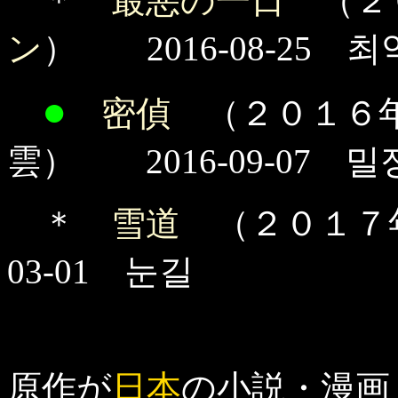
＊
最悪の一日
（２
ン
） 2016-08-25 
●
密偵
（２０１６
雲） 2016-09-07 밀
＊
雪道
（２０１７
03-01 눈길
原作が
日本
の小説・漫画