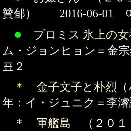
贊郁） 2016-06-01
●
プロミス 氷上の
ム・ジョンヒョン
＝金宗
표２
＊
金子文子と朴烈（
年：
イ・ジュニク
＝李濬謚
＊
軍艦島
（２０１