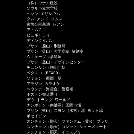
  　　　　　（株）ウナム建設

  　　　　　ソウル市立大学校

  　　　　　ヘヤン エリシウム

  　　　　　タム アンド タムス

  　　　　　家族公園墓地 シアン

  　　　　　アトム２

  　　　　　ヒュギャラリー

  　　　　　ディンタイポン

  　　　　　プサン（釜山）刑務所

  　　　　　プサン（釜山）大学病院 解剖室

  　　　　　ＣＪケーブル放送局

  　　　　　プサン（釜山）デザインセンター

  　　　　　チュンサン（繒山）駅

  　　　　　ベクスコ（BEXCO）

  　　　　　ソミョン（西面）駅

  　　　　　アラジン カラオケ

  　　　　　ヘウンデ（海雲台）警察署

  　　　　　ボストン書店通り

  　　　　　デウ トランプ ワールド

  　　　　　ナンポドン（南浦洞）国際市場

  　　　　　プサン（釜山）スヨン（水営）湾 ヨット場

  　　　　　ポセイドン

  　　　　　スンチョン（順天）ファングム（黄金）プラザ

  　　　　　スンチョン（順天）コレット シューズマート

  　　　　　スンチョン（順天）イニスプリ
