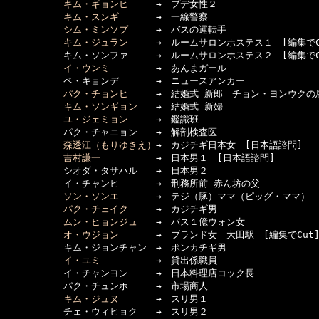
キム・ギョンヒ
　　　→　プデ女性２

キム・スンギ
　　　　→　一線警察

シム・ミンソプ
　　　→　バスの運転手

キム・ジュラン
　　　→　ルームサロンホステス１　[編集でCu
  　　　　　キム・ソンファ　　　→　ルームサロンホステス２　[編集でCu
イ・ウンミ
　　　　　→　あんまガール

  　　　　　ペ・キョンデ　　　　→　ニュースアンカー

パク・チョンヒ
　　　→　結婚式 新郎　チョン・ヨンウクの息
キム・ソンギョン
　　→　結婚式 新婦

ユ・ジェミョン
　　　→　鑑識班

  　　　　　パク・チャニョン　　→　解剖検査医

森透江（もりゆきえ）
→　カジチギ日本女　[日本語諮問]

吉村謙一
　　　　　　→　日本男１　[日本語諮問]

  　　　　　シオダ・タサハル　　→　日本男２

  　　　　　イ・チャンヒ　　　　→　刑務所前 赤ん坊の父

ソン・ソンエ
　　　　→　テジ（豚）ママ（ピッグ・ママ）

パク・チェイク
　　　→　カジチギ男

ムン・ヒョンジュ
　　→　バス１億ウォン女

オ・ウジョン
　　　　→　ブランド女　大田駅　[編集でCut]
  　　　　　キム・ジョンチャン　→　ポンカチギ男

イ・ユミ
　　　　　　→　貸出係職員

  　　　　　イ・チャンヨン　　　→　日本料理店コック長

  　　　　　パク・チュンホ　　　→　市場商人

キム・ジュヌ
　　　　→　スリ男１

  　　　　　チェ・ウィヒョク　　→　スリ男２
