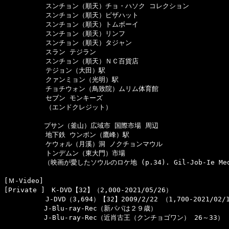
  　　　　　スンチョン（順天）チョ・ハソク コレクション

  　　　　　スンチョン（順天）ピザハット

  　　　　　スンチョン（順天）トムボーイ

  　　　　　スンチョン（順天）リンフ

  　　　　　スンチョン（順天）タジャン

  　　　　　スラン テジラン

  　　　　　スンチョン（順天）ＮＣ百貨店

  　　　　　テジョン（大田）駅

  　　　　　クァンミョン（光明）駅

  　　　　　チョチウォン（鳥致院）ムリム体育館

  　　　　　セブン モンキーズ

  　　　　　（エンドクレジット）

　　　　　　プサン（釜山）広域市 国際市場 周辺

  　　　　　地下鉄 ウンボン（鷹峰）駅

  　　　　　ケウォル（月溪）洞 ノクチョンマウル

  　　　　　トンデムン（東大門）市場

　　　　　　（映画が愛したソウルのロケ地 (p.34). Gil-Job-Ie Media
[Ｍ-Video]　

[Private ]　K-DVD【32】（2,000-2021/05/26）

  　　　　　J-DVD（3,694）【32】2009/2/22 （1,700-2021/02/1
　　　　　　J-Blu-ray-Rec（新パパは２９歳）

　　　　　　J-Blu-ray-Rec（近肖古王（クンチョゴワン） 26～33）
