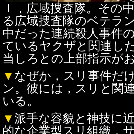
Ｉ，広域捜査隊。その
る広域捜査隊のベテラ
中だった連続殺人事件
ているヤクザと関連し
当しろとの上部指示が
▼
なぜか，スリ事件だ
ン。彼には，スリと関
いる。
▼
派手な容貌と神技に
的な企業型スリ組織，