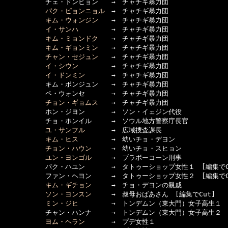
  　　　　　チェ・ドンヒョン　　→　チャチギ暴力団

パク・ピョンニョル
　→　チャチギ暴力団

キム・ウォンジン
　　→　チャチギ暴力団

イ・サンハ
　　　　　→　チャチギ暴力団

キム・ミョンドク
　　→　チャチギ暴力団

キム・ギョンミン
　　→　チャチギ暴力団

チャン・セジュン
　　→　チャチギ暴力団

イ・シウン
　　　　　→　チャチギ暴力団

イ・ドンミン
　　　　→　チャチギ暴力団

  　　　　　キム・ボンジュン　　→　チャチギ暴力団

  　　　　　ペ・ウォンセ　　　　→　チャチギ暴力団

チョン・ギョムス
　　→　チャチギ暴力団

  　　　　　ホン・ジヨン　　　　→　ソン・イェジン代役

  　　　　　チョ・ホンイル　　　→　ソウル地方警察庁長官

ユ・サンフル
　　　　→　広域捜査課長

キム・ヒス
　　　　　→　幼いチョ・デヨン

チョン・ハウン
　　　→　幼いチョ・スヒョン

ユン・ヨンゴル
　　　→　ブラボーコーン刑事

  　　　　　パク・ハユン　　　　→　タトゥーショップ女性１　[編集でCu
  　　　　　ファン・ヘヨン　　　→　タトゥーショップ女性２　[編集でCu
キム・ギチョン
　　　→　チョ・デヨンの親戚

ソン・ヨンスン
　　　→　叔母おばあさん　[編集でCut]

ミン・ジヒ
　　　　　→　トンデムン（東大門）女子高生１　
  　　　　　チャン・ハンナ　　　→　トンデムン（東大門）女子高生２

ヨム・ヘラン
　　　　→　プデ女性１
