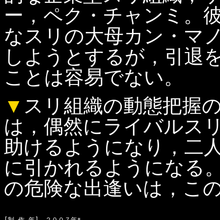
ー，ペク・チャンミ。
なスリの大母カン・マ
しようとするが，引退
ことは容易でない。
▼
スリ組織の動態把握
は，偶然にライバルス
助けるようになり，二
に引かれるようになる
の危険な出逢いは，こ
[制 作 年]　２００７年*
