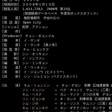
[韓国封切]　２００８年１月１０日

[観覧人員]　1,613,728人　2008年 第15位

　　　　　　（韓国映画データベース　年度別ボックスオフィス）

[原    題]　無防備都市　무방비도시

[英 語 題]　Open City

[ジャンル]　犯罪，アクション

[原    作]　

[Producer]　チョン・ギョンイル

[脚    本]　
イ・サンギ
[監    督]　
イ・サンギ
　[第１作]

[助 監 督]　チェ・ヒョンナク

[撮　　影]　シン・オッキョン

[照　　明]　イ・ソンファン

[編　　集]　シン・ミンギョン

[音    楽]　
イ・ウッキョン
[美    術]　イ・ジョンウ（ヒストリー）

[武    術]　シン・ジェミョン（ベストスタント）

[出    演]　
キム・ミョンミン
　　→　チョ・デヨン　刑事 広域捜査隊 
ソン・イェジン
　　　→　ペク・チャンミ　サムソン（三星）
キム・ヘスク
　　　　→　カン・マノク　スリの大母　デヨン
ソン・ビョンホ
　　　→　オ・ヨンス　刑事班長 広域捜査隊 
シム・ジホ
　　　　　→　チェ・ソンス　サムソン（三星）組
キム・ビョンオク
　　→　ホン・ギテク／ホン・ヨンテク　双