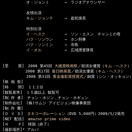
  　　　　　オ・ジョンミ　　　　→　ラジオアナウンサー

  　　　　　友情出演

キム・ジョンテ
　　　→　盗犯係長

  　　　　　特別出演

イ・ヘスク
　　　　　→　ソン・エスン　チャンミの母

パク・ソンウン
　　　→　ホン刑事

パク・ソンミン
　　　→　寺島

イ・オル
　　　　　　→　広域捜査隊長

[受    賞]　2008 第45回 
大鐘賞映画祭
／助演女優賞（
キム・ヘスク
）

　　　　　　2008 第17回 
釜日映画賞
／助演女優賞（
キム・ヘスク
）

  　　　　　2008 第31回 
黄金撮影賞授賞式
／銅賞（シン・オッキョン
[映 画 祭]　

[時    間]　１１２分

[観覧基準]　１５歳以上 観覧可　　

[制 作 者]　チョン・ホジン，チョン・ホギュン

[制作会社]　(株)サムジ アイビジョン映像事業団

[制 作 費]　

[Ｄ Ｖ Ｄ]　
タキコーポレーション
（DVD 5,040円）2009/5/2発売

[NET 配信]　
amazon prime video
[Ｈ    Ｐ]　韓国（終了）

[撮影場所]* アルパ
