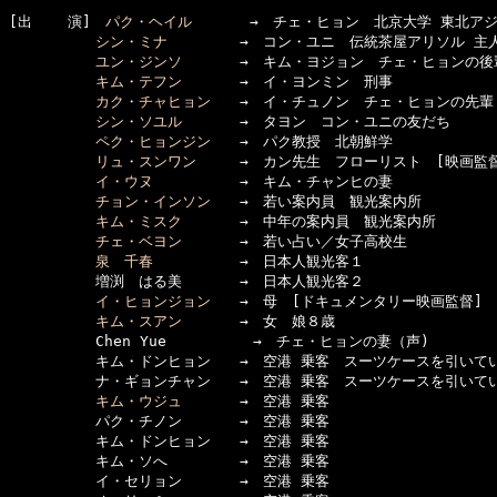
[出    演]　
パク・ヘイル
　　　　→　チェ・ヒョン　北京大学 東北アジ
シン・ミナ
　　　　　→　コン・ユニ　伝統茶屋アリソル 主人
ユン・ジンソ
　　　　→　キム・ヨジョン　チェ・ヒョンの後
キム・テフン
　　　　→　イ・ヨンミン　刑事

カク・チャヒョン
　　→　イ・チュノン　チェ・ヒョンの先輩

シン・ソユル
　　　　→　タヨン　コン・ユニの友だち

ペク・ヒョンジン
　　→　パク教授　北朝鮮学

リュ・スンワン
　　　→　カン先生　フローリスト　[映画監督
イ・ウヌ
　　　　　　→　キム・チャンヒの妻

チョン・インソン
　　→　若い案内員　観光案内所

キム・ミスク
　　　　→　中年の案内員　観光案内所

チェ・ベヨン
　　　　→　若い占い／女子高校生

泉　千春
　　　　　　→　日本人観光客１

　　　　　　増渕　はる美　　　　→　日本人観光客２

イ・ヒョンジョン
　　→　母　[ドキュメンタリー映画監督]

キム・スアン
　　　　→　女　娘８歳

　　　　　　Chen Yue　　　　　　→　チェ・ヒョンの妻（声)

　　　　　　キム・ドンヒョン　　→　空港 乗客　スーツケースを引いてい
　　　　　　ナ・ギョンチャン　　→　空港 乗客　スーツケースを引いてい
キム・ウジュ
　　　　→　空港 乗客

　　　　　　パク・チノン　　　　→　空港 乗客

　　　　　　キム・ドンヒョン　　→　空港 乗客

　　　　　　キム・ソへ　　　　　→　空港 乗客

　　　　　　イ・セリョン　　　　→　空港 乗客
