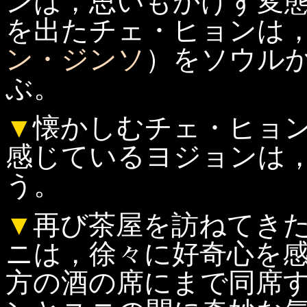
ンは，思いもかけず変
を出たチェ・ヒョンは
ン・ジンソ
）をソウル
ぶ。
▼
懐かしむチェ・ヒョ
感じているヨジョンは
う。
▼
再び茶屋を訪ねてき
ニは，徐々に好奇心を
方の酒の席にまで同席