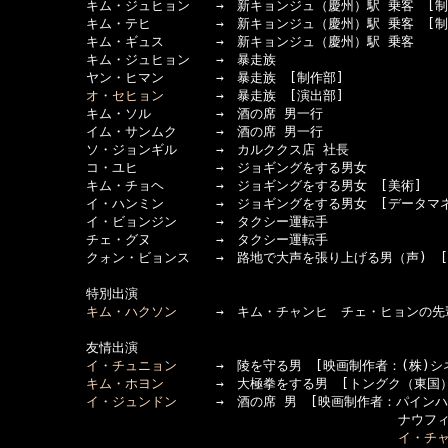
　　　　　　キム・ジュヒョン　　→　新キョンジュ（慶州）駅 乗客　[制作
　　　　　　キム・テヒ　　　　　→　新キョンジュ（慶州）駅 乗客　[制作
　　　　　　キム・ギュス　　　　→　新キョンジュ（慶州）駅 乗客

　　　　　　キム・ジュヒョン　　→　暴走族

　　　　　　ヤン・ヒマン　　　　→　暴走族　[制作部]

オ・セヒョン
　　　　→　暴走族　[演出部]

　　　　　　キム・ソル　　　　　→　酒の席 男一行

　　　　　　イム・サンムク　　　→　酒の席 男一行

　　　　　　ソ・ジョンギル　　　→　カルククス店 社長

　　　　　　コ・ユヒ　　　　　　→　ジョギングをする男女

　　　　　　キム・チョヘ　　　　→　ジョギングをする男女　[美術]

　　　　　　イ・ハンミン　　　　→　ジョギングをする男女　[データマネ
　　　　　　イ・ビョンジン　　　→　タクシー運転手

　　　　　　チェ・グヌ　　　　　→　タクシー運転手

　　　　　　クォン・ビョンス　　→　路地で大声を張り上げる男（声)　[撮
　　　　　　特別出演

キム・ハクソン
　　　→　キム・チャンヒ　チェ・ヒョンの先輩
　　　　　　友情出演

イ・チュニョン
　　　→　陵を守る男　[映画制作者：(株)シネ2
キム・ホヨン
　　　　→　大極拳をする男　[トングク（東国）
イ・ジュンドン
　　　→　酒の席 男　[映画制作者：パインハ
　　　　　　　　　　　　　　　　　　　　　　　　　　　　　　ナウフィ
イ・チ