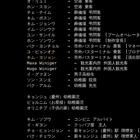
　　　　　　オ・リュミ　　　　　→　空港 乗客

　　　　　　ホン・スヨン　　　　→　空港 乗客

　　　　　　チェ・テイム　　　　→　葬儀場 弔問客

　　　　　　キム・ボスン　　　　→　葬儀場 弔問客

　　　　　　キム・ジョンウ　　　→　葬儀場 弔問客

　　　　　　イム・ジンウク　　　→　葬儀場 弔問客

　　　　　　ユン・サンイル　　　→　葬儀場 弔問客　[ブームオペレーター
　　　　　　ホン・ソンウン　　　→　葬儀場 弔問客　[制作室長]

　　　　　　パク・ヨンチョル　　→　市外バスターミナル 乗客　[マネージ
　　　　　　ユ・ビョンオク　　　→　市外バスターミナル 乗客　[プロデュ
キム・ヨジョン
　　　→　市外バスターミナル 乗客　[演出部]
　　　　　　Maxa Winiger　 　 　→　観光案内所 外国人観光客

　　　　　　Hugo Winiger 　　 　→　観光案内所 外国人観光客

　　　　　　イ・グァヌン　　　　→　男子高校生

　　　　　　ソン・スンエ　　　　→　幼稚園 院長

　　　　　　パク・アルム　　　　→　幼稚園 先生

　　　　　　キョンジュ（慶州）幼稚園児

　　　　　　ピョルニム（お星様）幼稚園児

　　　　　　オリニチプ（子供の家）幼稚園児

　　　　　　キム・ソプウ　　　　→　コンビニ アルバイト

　　　　　　イ・ギヨン　　　　　→　クッパブ屋　主人

　　　　　　チョ・ヒョンジョン　→　新キョンジュ（慶州）駅 喫煙女　[助
　　　　　　パク・チェウン　　　→　新キョンジュ（慶州）駅 喫煙軍人　[