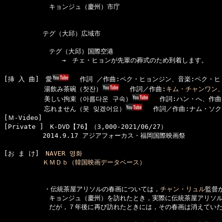
　　　　　　　キョンジュ（慶州）市庁

　　　　　　テグ（大邱）広域市

　　　　　　　テグ（大邱）国際空港

　　　　　　　　　→　チェ・ヒョンが先輩の葬式のため到着します。

[挿 入 曲]　愛
　 作詞 ／作曲:ペク・ヒョンジン、音楽:ペク・ヒ
  　　　　　湯飲み茶碗（찻잔）
 　作詞／作曲:
キム・チャンワン
  　　　　　美しい拘束（아름다운 구속）
　 作詞:ハン・へ、作曲
  　　　　　忘れません（못 잊겠어요）
 　作詞／作曲:ナム・ソク
[Ｍ-Video]　

[Private ]　K-DVD【76】（3,000-2021/06/27）

[お ま け]　
NAVER 영화
ＫＭＤｂ（韓国映画データベース）
  　　　　　・伝統茶屋アリソルの春画については，
チャン・リュル
監督
　　　　　　　キョンジュ（慶州）を訪れたとき，実際に伝統茶屋アリソル
　　　　　　　だが，７年後に再び訪れたときには，その春画は消えていた