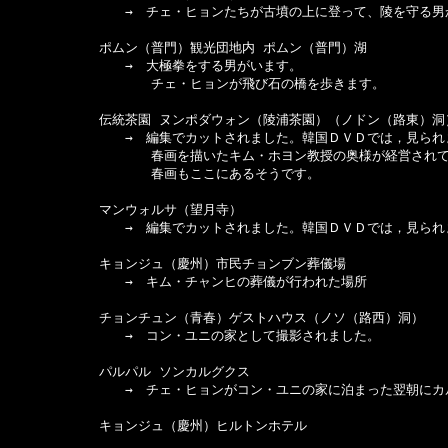
　　　　　　　　　→　チェ・ヒョンたちが古墳の上に登って、陵を守る男
　　　　　　　ポムン（普門）観光団地内 ポムン（普門）湖

　　　　　　　　　→　大極拳をする男がいます。

　　　　　　　　　　　チェ・ヒョンが飛び石の橋を歩きます。

　　　　　　　伝統茶園 ヌンポダウォン（陵浦茶園）（ノドン（路東）洞）
　　　　　　　　　→　編集でカットされました。韓国ＤＶＤでは，見られま
　　　　　　　　　　　春画を描いたキム・ホヨン教授の奥様が経営されて
　　　　　　　　　　　春画もここにあるそうです。

　　　　　　　マンウォルサ（望月寺）

　　　　　　　　　→　編集でカットされました。韓国ＤＶＤでは，見られま
　　　　　　　キョンジュ（慶州）市民チョンブン葬儀場

　　　　　　　　　→　キム・チャンヒの葬儀が行われた場所

　　　　　　　チョンチュン（青春）ゲストハウス（ノソ（路西）洞）

　　　　　　　　　→　コン・ユニの家として撮影されました。

　　　　　　　パルパル ソンカルグクス

　　　　　　　　　→　チェ・ヒョンがコン・ユニの家に泊まった翌朝にカ
　　　　　　　キョンジュ（慶州）ヒルトンホテル
