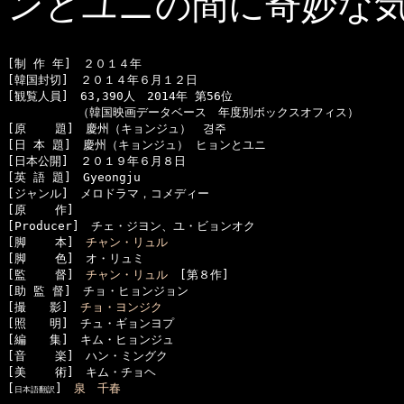
ンとユニの間に奇妙な
[制 作 年]　２０１４年

[韓国封切]　２０１４年６月１２日

[観覧人員]　63,390人　2014年 第56位

　　　　　　（韓国映画データベース　年度別ボックスオフィス）

[原    題]　慶州（キョンジュ）　경주

[日 本 題]　慶州（キョンジュ） ヒョンとユニ

[日本公開]　２０１９年６月８日

[英 語 題]　Gyeongju

[ジャンル]　メロドラマ，コメディー

[原    作]　

[Producer]　チェ・ジヨン、ユ・ビョンオク

[脚    本]　
チャン・リュル
[脚    色]　オ・リュミ

[監    督]　
チャン・リュル
　[第８作]

[助 監 督]　チョ・ヒョンジョン

[撮　　影]　
チョ・ヨンジク
[照　　明]　チュ・ギョンヨプ

[編　　集]　キム・ヒョンジュ

[音    楽]　ハン・ミングク

[美    術]　キム・チョヘ

[
]　
泉　千春
日本語翻訳