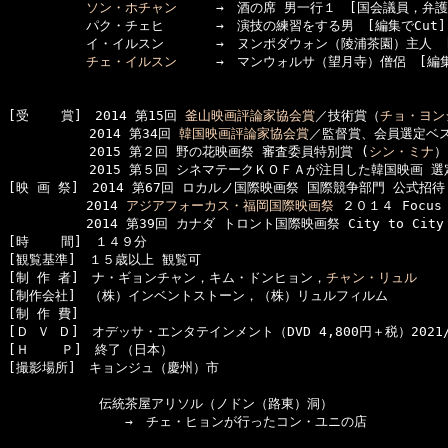
ソン・ホチャン
　　　→　酒の席 男一行１　[国会議員，弁護士
　　　　　　パク・チェヒ　　　　→　演技の練習をする男　[編集でCut]

　　　　　　イ・イルスン　　　　→　ヌンポダウォン（陵浦茶園）主人　[編
チェ・イルスン
　　　→　マンウォルサ（望月寺）僧侶　[編集で
[受    賞]　2014 第15回 
釜山映画評論家協会賞
／技術賞（
チョ・ヨン
  　　　　　2014 第34回 
韓国映画評論家協会賞
／監督賞、会員選定ベス
  　　　　　2015 第２回 野の花映画祭 審査委員特別賞 (
シン・ミナ
）

  　　　　　2015 第５回 シネマテークＫＯＦＡが注目した韓国映画 選定
[映 画 祭]　2014 第67回 ロカルノ国際映画祭 国際競争部門 公式招待

　　　　　　2014 
アジアフォーカス・福岡国際映画祭
 ２０１４ Focus 
　　　　　　2014 第39回 カナダ トロント国際映画祭 City to City
[時    間]　１４９分

[観覧基準]　１５歳以上 観覧可　　

[制 作 者]　ナ・ギョンチャン，キム・ドンヒョン，
チャン・リュル
[制作会社]　（株）インベントストーン，（株）リュルフィルム

[制 作 費]　

[Ｄ Ｖ Ｄ]　オデッサ・エンタテインメント（DVD 4,800円＋税）2021/9
[Ｈ    Ｐ]　終了（日本）

[撮影場所]　キョンジュ（慶州）市

　　　　　　　伝統茶屋アリソル（ノドン（路東）洞）

　　　　　　　　　→　チェ・ヒョンが行ったコン・ユニの店
