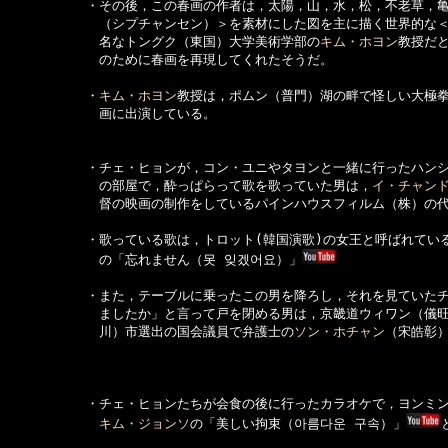
　　　　　　・その後，この春画の作者は，太陽，山，水，松，不老草，亀
　　　　　　　（シプチャンセン）＞を素材にした図を主に描く世界的な＜
　　　　　　　名なトングク（東国）大学美術学部の
キム・ホヨン
教授だと
　　　　　　　のために春画を再現してくれたそうだ。

　　　　　　・
キム・ホヨン
教授は，ポムン（普門）湖の畔で怪しい大極拳
　　　　　　　画に出演している。

　　　　　　・チェ・ヒョンが，コン・ユニやタヨンと一緒に行ったハンシ
　　　　　　　の部屋で，酔っぱらって歌を歌っていた男は，
イ・チャン
　　　　　　　督の映画の制作をしているパインハウスフィルム（株）の
　　　　　　・歌っている歌は，トロット(韓国演歌)の女王と呼ばれている
　　　　　　　の「忘れません（못 잊겠어요）」
　　　　　　・また，テーブルに乗ったこの男を降ろし，それを見ていたチ
　　　　　　　ましたか」と言って戸を閉める男は，京畿道ウィワン（儀旺
　　　　　　　川）市選出の国会議員で弁護士の
ソン・ホチャン
（宋皓彰）
　　　　　　・チェ・ヒョンたちが会食の後に行ったカラオケで，ヨンミン
キム・ジョンソ
の「美しい拘束（아름다운 구속）」