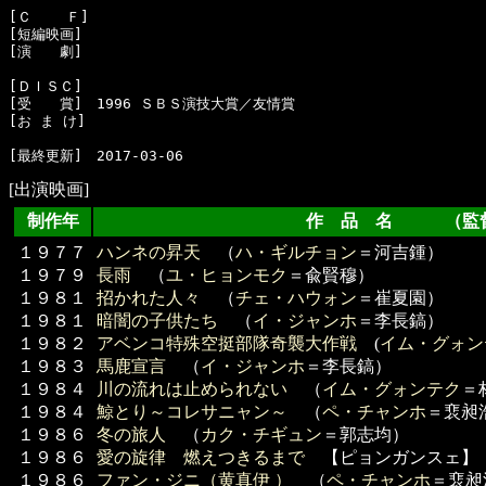
[Ｃ    Ｆ]　

[短編映画]　

[演　　劇]　

[ＤＩＳＣ]　

[受　　賞]　1996 ＳＢＳ演技大賞／友情賞

[お ま け]　

[出演映画]
制作年
作 品 名 （監
１９７７
ハンネの昇天
（
ハ・ギルチョン
＝河吉鍾）
１９７９
長雨
（
ユ・ヒョンモク
＝兪賢穆）
１９８１
招かれた人々
（
チェ・ハウォン
＝崔夏園）
１９８１
暗闇の子供たち
（
イ・ジャンホ
＝李長鎬）
１９８２
アベンコ特殊空挺部隊奇襲大作戦
(
イム・グォン
１９８３
馬鹿宣言
（
イ・ジャンホ
＝李長鎬）
１９８４
川の流れは止められない
（
イム・グォンテク
＝
１９８４
鯨とり～コレサニャン～
（
ペ・チャンホ
＝裵昶
１９８６
冬の旅人
（
カク・チギュン
＝郭志均）
１９８６
愛の旋律 燃えつきるまで
【ピョンガンスェ】
１９８６
ファン・ジニ（黄真伊 ）
（
ペ・チャンホ
＝裵昶