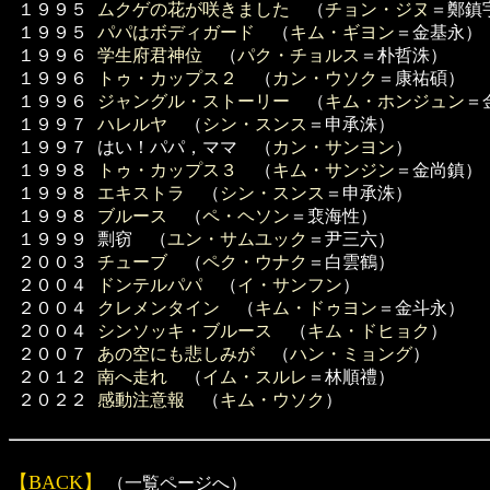
１９９５
ムクゲの花が咲きました
（
チョン・ジヌ
＝鄭鎮
１９９５
パパはボディガード
（
キム・ギヨン
＝金基永）
１９９６
学生府君神位
（
パク・チョルス
＝朴哲洙）
１９９６
トゥ・カップス２
（
カン・ウソク
＝康祐碩）
１９９６
ジャングル・ストーリー
（
キム・ホンジュン
＝
１９９７
ハレルヤ
（
シン・スンス
＝申承洙）
１９９７
はい！パパ，ママ （
カン・サンヨン
）
１９９８
トゥ・カップス３
（
キム・サンジン
＝金尚鎮）
１９９８
エキストラ
（
シン・スンス
＝申承洙）
１９９８
ブルース
（
ペ・ヘソン
＝裵海性）
１９９９
剽窃 （
ユン・サムユック
＝尹三六）
２００３
チューブ
（
ペク・ウナク
＝白雲鶴）
２００４
ドンテルパパ
（
イ・サンフン
）
２００４
クレメンタイン
（
キム・ドゥヨン
＝金斗永）
２００４
シンソッキ・ブルース
（
キム・ドヒョク
）
２００７
あの空にも悲しみが
（
ハン・ミョング
）
２０１２
南へ走れ
（
イム・スルレ
＝林順禮）
２０２２
感動注意報
（
キム・ウソク
）
【BACK】
（一覧ページへ）