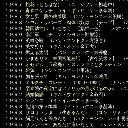
１９８７
桃花（ももはな）
（
ユ・ジソン
＝柳志声）
１９８７
青春スケッチ
（
イ・ギュヒョン
＝李奎炯）
１９８７
女と男 愛の終着駅
（
ソン・ヨンス
＝宋英樹）
１９８８
ソウル・ラバーズ 肉体の奴隷
【チップ】 （
１９８９
韓国幼性伝 いちぢく
【娼婦一色】 （
パク・
１９９０
南部軍
（
チョン・ジヨン
＝鄭智泳）
１９９０
英雄必殺 （
パン・スンドク
＝方淳悳）
１９９０
美女狩り （
キム・オデ
＝金五大）
１９９０
燃える太陽 （
パン・スンドク
＝方淳悳）
１９９０
かまきり２ 韓国官能秘話
【古今笑叢２】 （
１９９０
オセアム（五歳庵）～ステファノとグレチェン
１９９０
雄鶏
（
シン・スンス
＝申承洙）
１９９０
胸を張って （
キム・ヨンナム
＝金映男）
１９９１
ミルクチョコレート （1950～1990）
（
ナム・
１９９１
梨泰院の夜空にはアメリカの月が出るのか
s （
ユ
１９９２
結婚物語
（
キム・ウィソク
＝金義石）
１９９２
シラソニ
（
イ・イルモク
＝李一穆）
１９９３
無情の第３埠頭 （
イ・ヒョクス
＝李赫洙）
１９９３
サロリラッタ （生きるんだ）
（
ユン・サミュ
１９９５
脳足りんと等身たち （
パク・ヨンジュン
＝朴勇
１９９５
サランヘヨ あなたに逢いたくて
（
シン・スン