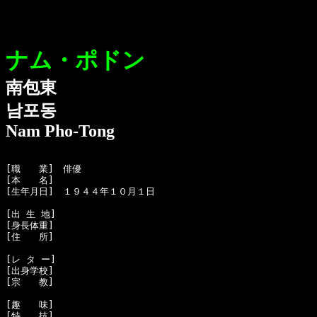
ナム・ポドン
南包東
남포동
Nam Pho-Tong
[職　　業]　俳優

[本　　名]　

[生年月日]　１９４４年１０月１日

[出 生 地]　

[身長体重]　

[住　　所]　

[レ タ ー]　

[出身学校]　

[宗　　教]　

[趣　　味]　

[特　　技]　
