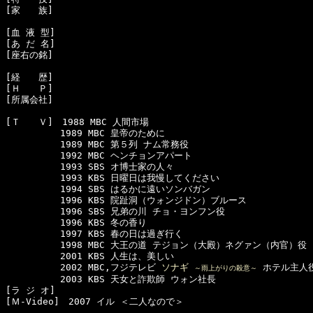
[家　　族]　

[血 液 型]　

[あ だ 名]　

[座右の銘]　

[経　　歴]　

[Ｈ　　Ｐ]　

[所属会社]　

[Ｔ　　Ｖ]　1988 MBC 人間市場

　　　　　　1989 MBC 皇帝のために

　　　　　　1989 MBC 第５列 ナム常務役

　　　　　　1992 MBC ヘンチョンアパート

　　　　　　1993 SBS オ博士家の人々

　　　　　　1993 KBS 日曜日は我慢してください

　　　　　　1994 SBS はるかに遠いソンバガン

　　　　　　1996 KBS 院趾洞（ウォンジドン）ブルース

　　　　　　1996 SBS 兄弟の川 チョ・ヨンフン役

　　　　　　1996 KBS 冬の香り

　　　　　　1997 KBS 春の日は過ぎ行く

　　　　　　1998 MBC 大王の道 テジョン（大殿）ネグァン（内官）役

　　　　　　2001 KBS 人生は、美しい

　　　　　　2002 MBC,フジテレビ 
ソナギ 
 ホテル主人役
～雨上がりの殺意～
　　　　　　2003 KBS 天女と詐欺師 ウォン社長 

[ラ ジ オ]　

[Ｍ-Video]　2007 イル ＜二人なので＞
